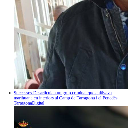
Successos
Desarticulen un grup criminal que cultivava
marihuana en interiors al Camp de Tarragona i el Penedès
TarragonaDigital