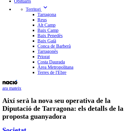
Obituaris
expand_more
Territori
Tarragona
Reus
Alt Camp
Baix Camp
Baix Penedès
Baix Gaià
Conca de Barberà
Tarragonès
Priorat
Costa Daurada
Àrea Metropolitana
Terres de l'Ebre
ara mateix
Així serà la nova seu operativa de la
Diputació de Tarragona: els detalls de la
proposta guanyadora
Societat