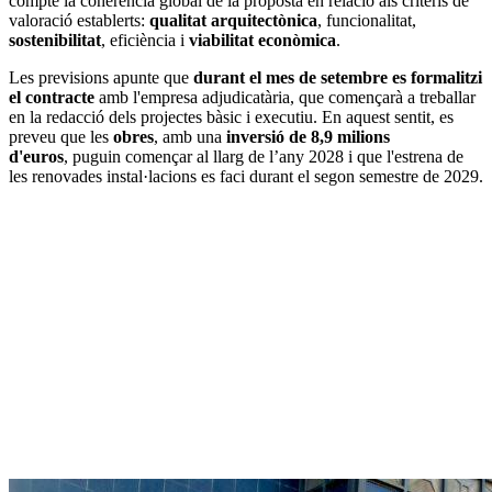
compte la coherència global de la proposta en relació als criteris de
valoració establerts:
qualitat arquitectònica
, funcionalitat,
sostenibilitat
, eficiència i
viabilitat econòmica
.
Les previsions apunte que
durant el mes de setembre es formalitzi
el contracte
amb l'empresa adjudicatària, que començarà a treballar
en la redacció dels projectes bàsic i executiu. En aquest sentit, es
preveu que les
obres
, amb una
inversió de 8,9 milions
d'euros
, puguin començar al llarg de l’any 2028 i que l'estrena de
les renovades instal·lacions es faci durant el segon semestre de 2029.