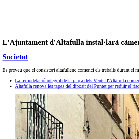
L'Ajuntament d'Altafulla instal·larà càmer
Societat
Es preveu que el consistori altafullenc comenci els treballs durant el
La remodelació integral de la plaça dels Vents d'Altafulla com
Altafulla renova les tapes del dipòsit del Puntet per reduir el r