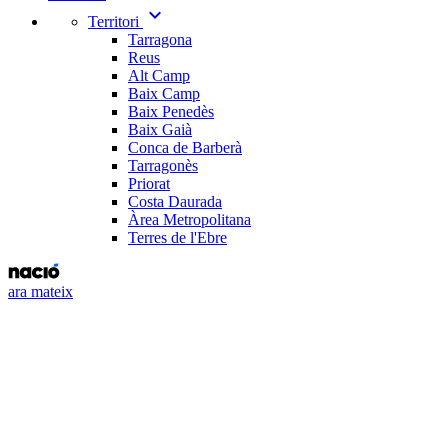
expand_more
Territori
Tarragona
Reus
Alt Camp
Baix Camp
Baix Penedès
Baix Gaià
Conca de Barberà
Tarragonès
Priorat
Costa Daurada
Àrea Metropolitana
Terres de l'Ebre
ara mateix