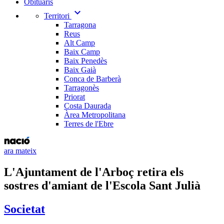
Obituaris
expand_more
Territori
Tarragona
Reus
Alt Camp
Baix Camp
Baix Penedès
Baix Gaià
Conca de Barberà
Tarragonès
Priorat
Costa Daurada
Àrea Metropolitana
Terres de l'Ebre
ara mateix
L'Ajuntament de l'Arboç retira els
sostres d'amiant de l'Escola Sant Julià
Societat