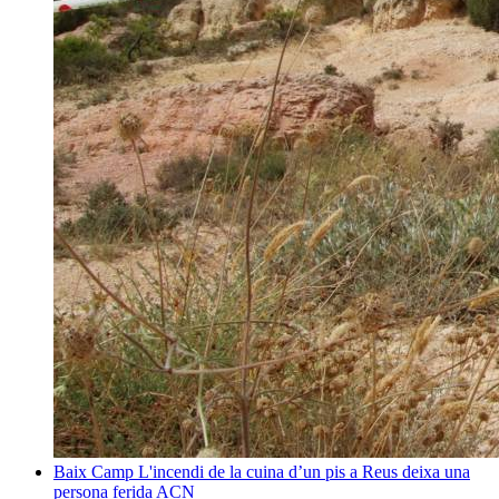
Baix Camp
L'incendi de la cuina d’un pis a Reus deixa una
persona ferida
ACN