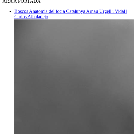
ARA A PORTADA
Boscos
Anatomia del foc a Catalunya
Arnau Urgell i Vidal |
Carlos Albaladejo