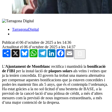
TarragonaDigital
Publicat el 06 d’octubre de 2025 a les 14:36
Actualitzat el 06 d’octubre de 2025 a les 14:37
Share
X
Bluesky
WhatsApp
Telegram
LinkedIn
Facebook
Email
L'
Ajuntament de Montblanc
rectifica i mantindrà la
bonificació
de l’IBI
per la instal·lació de
plaques solars
als veïns i veïnes que
ja la teníen concedida. El govern ha trobat una manera alternativa
per compensar aquestes bonificacions que ja estaven concedides i
poder-les mantenir fins als 5 anys, que és el contempla l’ordenança.
Ha estat gràcies a la no sol·licitud d’una bestreta de BASE, a la
previsió de la cancel·lació d’una pòlissa de crèdit, a més d’altres
mesures com la previsió de nous ingressos extraordinaris, a més
d’una major contenció de la despesa.