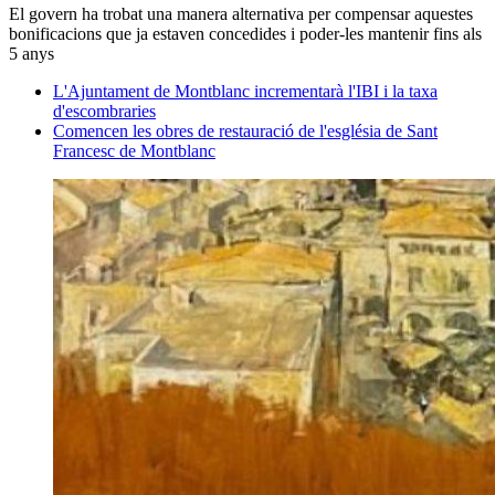
El govern ha trobat una manera alternativa per compensar aquestes
bonificacions que ja estaven concedides i poder-les mantenir fins als
5 anys
L'Ajuntament de Montblanc incrementarà l'IBI i la taxa
d'escombraries
Comencen les obres de restauració de l'església de Sant
Francesc de Montblanc