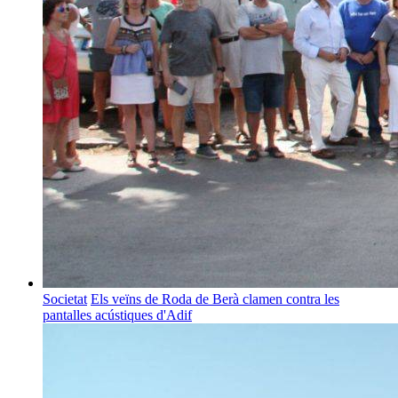
Societat
Els veïns de Roda de Berà clamen contra les
pantalles acústiques d'Adif