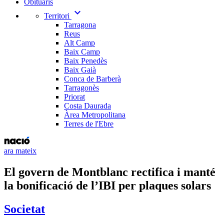
Obituaris
expand_more
Territori
Tarragona
Reus
Alt Camp
Baix Camp
Baix Penedès
Baix Gaià
Conca de Barberà
Tarragonès
Priorat
Costa Daurada
Àrea Metropolitana
Terres de l'Ebre
ara mateix
El govern de Montblanc rectifica i manté
la bonificació de l’IBI per plaques solars
Societat