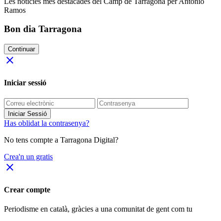
Les notícies més destacades del Camp de Tarragona per Antonio
Ramos
Bon dia Tarragona
Continuar
close
Iniciar sessió
Iniciar Sessió
Has oblidat la contrasenya?
No tens compte a Tarragona Digital?
Crea'n un gratis
close
Crear compte
Periodisme
en català
, gràcies a una comunitat de gent com tu