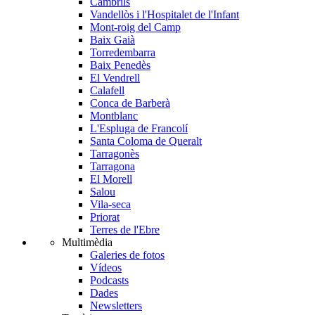
Cambrils
Vandellòs i l'Hospitalet de l'Infant
Mont-roig del Camp
Baix Gaià
Torredembarra
Baix Penedès
El Vendrell
Calafell
Conca de Barberà
Montblanc
L'Espluga de Francolí
Santa Coloma de Queralt
Tarragonès
Tarragona
El Morell
Salou
Vila-seca
Priorat
Terres de l'Ebre
Multimèdia
Galeries de fotos
Vídeos
Podcasts
Dades
Newsletters