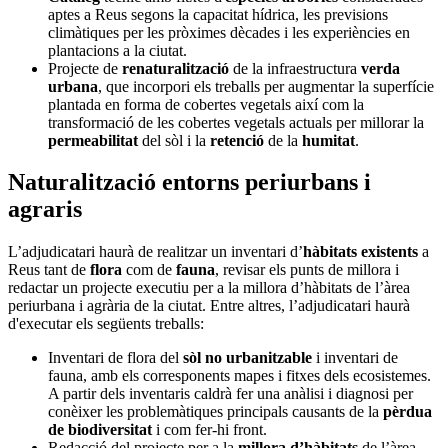
aptes a Reus segons la capacitat hídrica, les previsions
climàtiques per les pròximes dècades i les experiències en
plantacions a la ciutat.
Projecte de
renaturalització
de la infraestructura
verda
urbana
, que incorpori els treballs per augmentar la superfície
plantada en forma de cobertes vegetals així com la
transformació de les cobertes vegetals actuals per millorar la
permeabilitat
del sòl i la
retenció
de la
humitat
.
Naturalització entorns periurbans i
agraris
L’adjudicatari haurà de realitzar un inventari d’
hàbitats existents
a
Reus tant de
flora
com de
fauna
, revisar els punts de millora i
redactar un projecte executiu per a la millora d’hàbitats de l’àrea
periurbana i agrària de la ciutat. Entre altres, l’adjudicatari haurà
d'executar els següents treballs:
Inventari de flora del
sòl no urbanitzable
i inventari de
fauna, amb els corresponents mapes i fitxes dels ecosistemes.
A partir dels inventaris caldrà fer una anàlisi i diagnosi per
conèixer les problemàtiques principals causants de la
pèrdua
de biodiversitat
i com fer-hi front.
Redacció del projecte per a la
millora d’hàbitats
de l’àrea