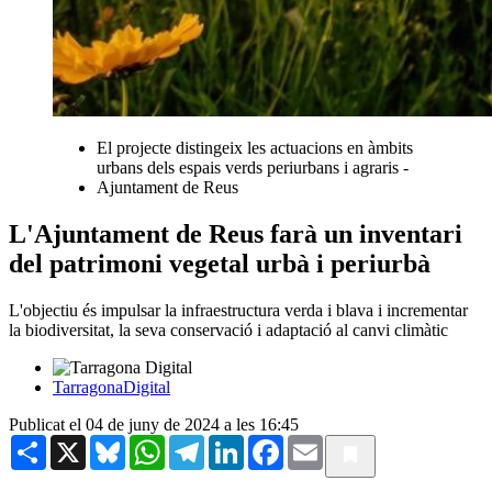
El projecte distingeix les actuacions en àmbits
urbans dels espais verds periurbans i agraris -
Ajuntament de Reus
L'Ajuntament de Reus farà un inventari
del patrimoni vegetal urbà i periurbà
L'objectiu és impulsar la infraestructura verda i blava i incrementar
la biodiversitat, la seva conservació i adaptació al canvi climàtic
TarragonaDigital
Publicat el 04 de juny de 2024 a les 16:45
Share
X
Bluesky
WhatsApp
Telegram
LinkedIn
Facebook
Email