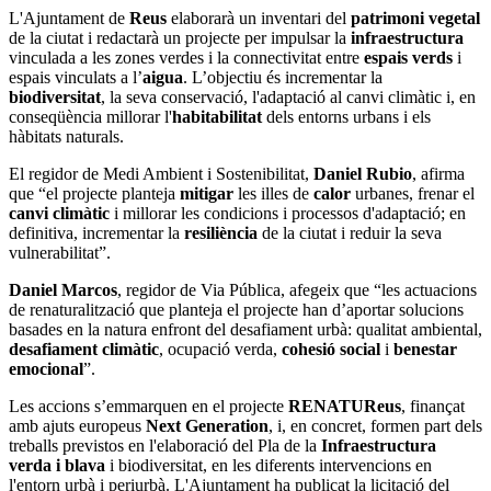
L'Ajuntament de
Reus
elaborarà un inventari del
patrimoni vegetal
de la ciutat i redactarà un projecte per impulsar la
infraestructura
vinculada a les zones verdes i la connectivitat entre
espais verds
i
espais vinculats a l’
aigua
. L’objectiu és incrementar la
biodiversitat
, la seva conservació, l'adaptació al canvi climàtic i, en
conseqüència millorar l'
habitabilitat
dels entorns urbans i els
hàbitats naturals.
El regidor de Medi Ambient i Sostenibilitat,
Daniel Rubio
, afirma
que “el projecte planteja
mitigar
les illes de
calor
urbanes, frenar el
canvi climàtic
i millorar les condicions i processos d'adaptació; en
definitiva, incrementar la
resiliència
de la ciutat i reduir la seva
vulnerabilitat”.
Daniel Marcos
, regidor de Via Pública, afegeix que “les actuacions
de renaturalització que planteja el projecte han d’aportar solucions
basades en la natura enfront del desafiament urbà: qualitat ambiental,
desafiament climàtic
, ocupació verda,
cohesió social
i
benestar
emocional
”.
Les accions s’emmarquen en el projecte
RENATUReus
, finançat
amb ajuts europeus
Next Generation
, i, en concret, formen part dels
treballs previstos en l'elaboració del Pla de la
Infraestructura
verda i blava
i biodiversitat, en les diferents intervencions en
l'entorn urbà i periurbà. L'Ajuntament ha publicat la licitació del