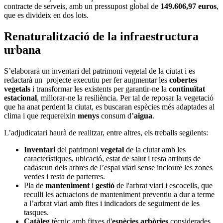
contracte de serveis, amb un pressupost global de
149.606,97 euros
,
que es divideix en dos lots.
Renaturalització de la infraestructura
urbana
S’elaborarà un inventari del patrimoni vegetal de la ciutat i es
redactarà un projecte executiu per fer augmentar les
cobertes
vegetals
i transformar les existents per garantir-ne la
continuïtat
estacional
, millorar-ne la resiliència. Per tal de reposar la vegetació
que ha anat perdent la ciutat, es buscaran espècies més adaptades al
clima i que requereixin
menys
consum d’
aigua
.
L’adjudicatari haurà de realitzar, entre altres, els treballs següents:
Inventari
del patrimoni
vegetal
de la ciutat amb les
característiques, ubicació, estat de salut i resta atributs de
cadascun dels arbres de l’espai viari sense incloure les zones
verdes i resta de parterres.
Pla de
manteniment
i
gestió
de l'arbrat viari i escocells, que
reculli les actuacions de manteniment preventiu a dur a terme
a l’arbrat viari amb fites i indicadors de seguiment de les
tasques.
Catàleg
tècnic amb fitxes d'
espècies arbòries
considerades