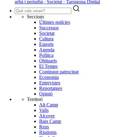
urbà i periurbà · Societat · Tarragona Digital
Seccions
Últimes notícies
Successos
Societat
Cultura
Esports
Agenda
Política
Obituaris
El Temps
Contingut patrocinat
Economia
Entrevistes
Reportatges
Opinió
Territori
Alt Camp
Valls
Alcover
Baix Camp
Reus
Riudoms