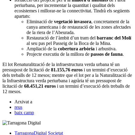
periurbana, per incrementar la quantitat i qualitat dels
ecosistemes i millorar-ne la connectivitat. Tindrà els següents
apartats:
Eliminació de
vegetació invasora
, concretament de la
canya americana i de restauració de les zones afectades
de la riera de l’Abeurada.
Restauració de l’àmbit d’un tram del
barranc del Molí
al seu pas pel Passeig de la Boca de la Mina.
Ampliació de la
cobertura arbòria
i arbustiva.
Projecte executiu de la millora de
passos de fauna
.
El lot Renaturalització de la infraestructura verda urbana té un
pressupost de licitació de
81.155,76 euros
i un termini d’execució
dels treballs de 12 mesos; mentre que el lot per a la Naturalització de
la Infraestructura verda periurbana i agrària té un pressupost de
licitació de
68.451,21 euros
i un termini d’execució dels treballs de
12 mesos.
Arxivat a
reus
baix camp
TarragonaDigital
Societat