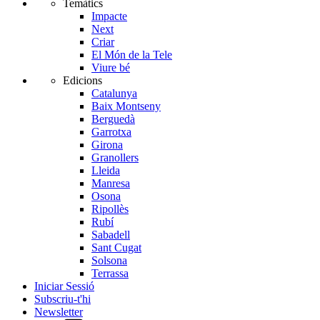
Temàtics
Impacte
Next
Criar
El Món de la Tele
Viure bé
Edicions
Catalunya
Baix Montseny
Berguedà
Garrotxa
Girona
Granollers
Lleida
Manresa
Osona
Ripollès
Rubí
Sabadell
Sant Cugat
Solsona
Terrassa
Iniciar Sessió
Subscriu-t'hi
Newsletter