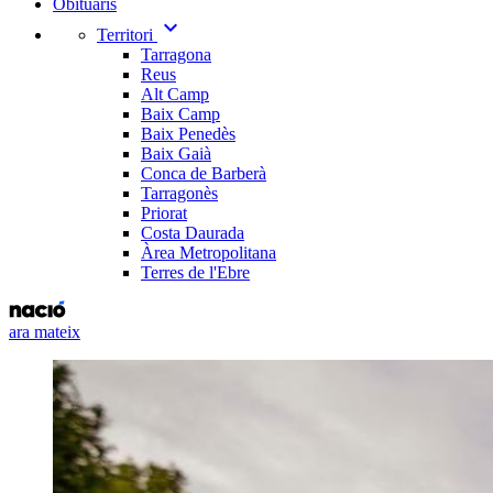
Obituaris
expand_more
Territori
Tarragona
Reus
Alt Camp
Baix Camp
Baix Penedès
Baix Gaià
Conca de Barberà
Tarragonès
Priorat
Costa Daurada
Àrea Metropolitana
Terres de l'Ebre
ara mateix