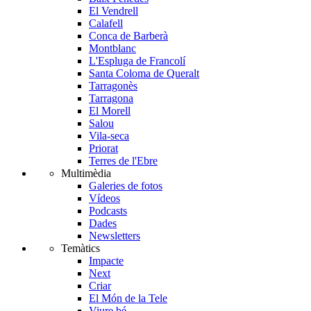
El Vendrell
Calafell
Conca de Barberà
Montblanc
L'Espluga de Francolí
Santa Coloma de Queralt
Tarragonès
Tarragona
El Morell
Salou
Vila-seca
Priorat
Terres de l'Ebre
Multimèdia
Galeries de fotos
Vídeos
Podcasts
Dades
Newsletters
Temàtics
Impacte
Next
Criar
El Món de la Tele
Viure bé