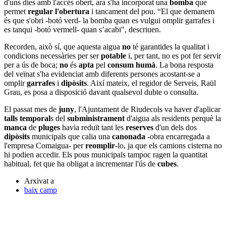
d'uns dies amb l'accés obert, ara s'ha incorporat una
bomba
que
permet
regular l'obertura
i tancament del pou. “El que demanem
és que s'obri -botó verd- la bomba quan es vulgui omplir garrafes i
es tanqui -botó vermell- quan s’acabi", descriuen.
Recorden, això sí, que aquesta aigua
no
té garantides la qualitat i
condicions necessàries per ser
potable
i, per tant, no es pot fer servir
per a ús de boca;
no
és
apta
pel
consum humà
. La bona resposta
del veïnat s'ha evidenciat amb diferents persones acostant-se a
omplir
garrafes
i
dipòsits
. Així mateix, el regidor de Serveis, Raül
Grau, es posa a disposició davant qualsevol dubte o consulta.
El passat mes de
juny
, l'Ajuntament de Riudecols va haver d'aplicar
talls temporal
s del
subministrament
d'aigua als residents perquè la
manca
de
pluges
havia reduït tant les
reserves
d'un dels dos
dipòsits
municipals que calia una
canonada
-obra encarregada a
l'empresa Comaigua- per
reomplir
-lo, ja que els camions cisterna no
hi podien accedir. Els pous municipals tampoc ragen la quantitat
habitual, fet que ha obligat a incrementar l'ús de
cubes
.
Arxivat a
baix camp