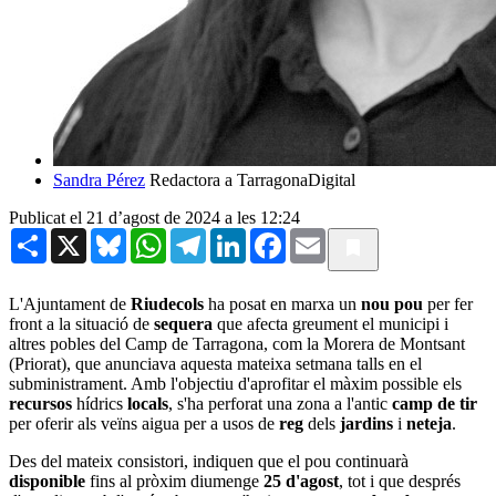
Sandra Pérez
Redactora a TarragonaDigital
Publicat el 21 d’agost de 2024 a les 12:24
Share
X
Bluesky
WhatsApp
Telegram
LinkedIn
Facebook
Email
L'Ajuntament de
Riudecols
ha posat en marxa un
nou pou
per fer
front a la situació de
sequera
que afecta greument el municipi i
altres pobles del Camp de Tarragona, com la Morera de Montsant
(Priorat), que anunciava aquesta mateixa setmana talls en el
subministrament. Amb l'objectiu d'aprofitar el màxim possible els
recursos
hídrics
locals
, s'ha perforat una zona a l'antic
camp de tir
per oferir als veïns aigua per a usos de
reg
dels
jardins
i
neteja
.
Des del mateix consistori, indiquen que el pou continuarà
disponible
fins al pròxim diumenge
25 d'agost
, tot i que després