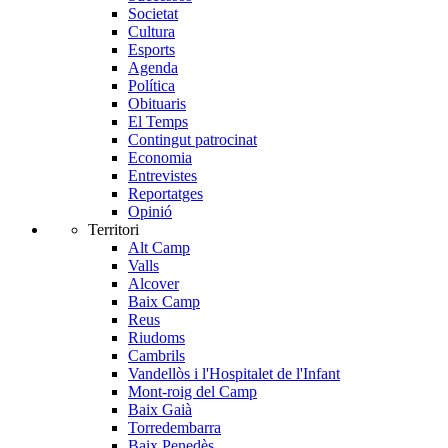
Societat
Cultura
Esports
Agenda
Política
Obituaris
El Temps
Contingut patrocinat
Economia
Entrevistes
Reportatges
Opinió
Territori
Alt Camp
Valls
Alcover
Baix Camp
Reus
Riudoms
Cambrils
Vandellòs i l'Hospitalet de l'Infant
Mont-roig del Camp
Baix Gaià
Torredembarra
Baix Penedès