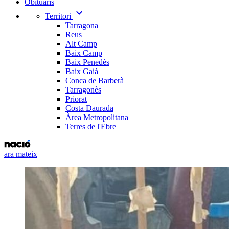
Obituaris
expand_more
Territori
Tarragona
Reus
Alt Camp
Baix Camp
Baix Penedès
Baix Gaià
Conca de Barberà
Tarragonès
Priorat
Costa Daurada
Àrea Metropolitana
Terres de l'Ebre
ara mateix