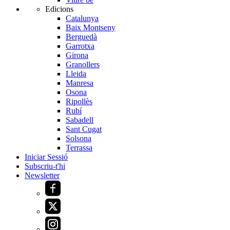
Edicions
Catalunya
Baix Montseny
Berguedà
Garrotxa
Girona
Granollers
Lleida
Manresa
Osona
Ripollès
Rubí
Sabadell
Sant Cugat
Solsona
Terrassa
Iniciar Sessió
Subscriu-t'hi
Newsletter