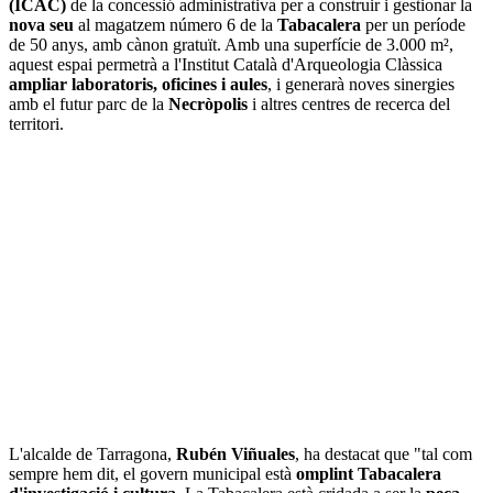
(ICAC)
de la concessió administrativa per a construir i gestionar la
nova seu
al magatzem número 6 de la
Tabacalera
per un període
de 50 anys, amb cànon gratuït. Amb una superfície de 3.000 m²,
aquest espai permetrà a l'Institut Català d'Arqueologia Clàssica
ampliar laboratoris, oficines i aules
, i generarà noves sinergies
amb el futur parc de la
Necròpolis
i altres centres de recerca del
territori.
L'alcalde de Tarragona,
Rubén Viñuales
, ha destacat que "tal com
sempre hem dit, el govern municipal està
omplint Tabacalera