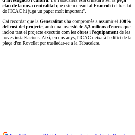
d'investigació i cultura
. La Tabacalera està cridada a ser la
peça
clau de la nova centralitat
que estem creant al
Francolí
i el trasllat
de l'ICAC hi juga un paper molt important".
Cal recordar que la
Generalitat
s'ha compromès a assumir el
100%
del cost del projecte
, amb una inversió de
5,3 milions d'euros
que
inclou tant el projecte executiu com les
obres
i l'
equipament
de les
noves instal·lacions. Així, en uns anys, l'ICAC deixarà l'edifici de la
plaça d'en Rovellat per traslladar-se a la Tabacalera.