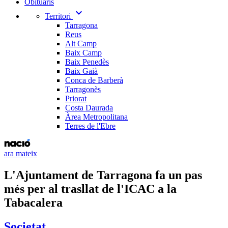
Obituaris
expand_more
Territori
Tarragona
Reus
Alt Camp
Baix Camp
Baix Penedès
Baix Gaià
Conca de Barberà
Tarragonès
Priorat
Costa Daurada
Àrea Metropolitana
Terres de l'Ebre
ara mateix
L'Ajuntament de Tarragona fa un pas
més per al trasllat de l'ICAC a la
Tabacalera
Societat