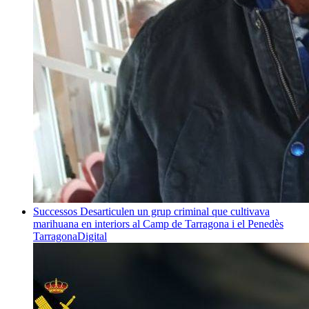
Successos
Desarticulen un grup criminal que cultivava
marihuana en interiors al Camp de Tarragona i el Penedès
TarragonaDigital