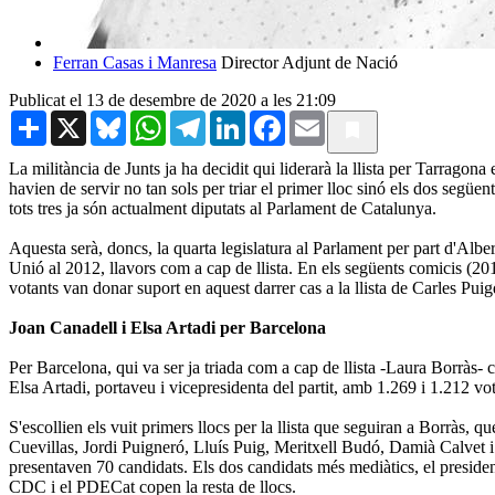
Ferran Casas i Manresa
Director Adjunt de Nació
Publicat el 13 de desembre de 2020 a les 21:09
Share
X
Bluesky
WhatsApp
Telegram
LinkedIn
Facebook
Email
La militància de Junts ja ha decidit qui liderarà la llista per Tarrago
havien de servir no tan sols per triar el primer lloc sinó els dos segü
tots tres ja són actualment diputats al Parlament de Catalunya.
Aquesta serà, doncs, la quarta legislatura al Parlament per part d'Alb
Unió al 2012, llavors com a cap de llista. En els següents comicis (
votants van donar suport en aquest darrer cas a la llista de Carles Pui
Joan Canadell i Elsa Artadi per Barcelona
Per Barcelona, qui va ser ja triada com a cap de llista -Laura Borrà
Elsa Artadi, portaveu i vicepresidenta del partit, amb 1.269 i 1.212 vo
S'escollien els vuit primers llocs per la llista que seguiran a Borràs, q
Cuevillas, Jordi Puigneró, Lluís Puig, Meritxell Budó, Damià Calvet i J
presentaven 70 candidats. Els dos candidats més mediàtics, el presiden
CDC i el PDECat copen la resta de llocs.