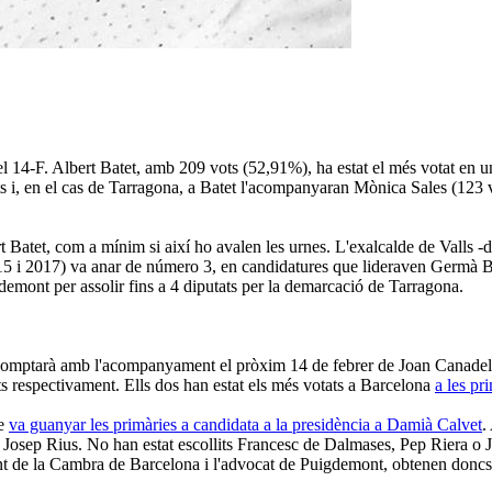
na el 14-F. Albert Batet, amb 209 vots (52,91%), ha estat el més votat e
ents i, en el cas de Tarragona, a Batet l'acompanyaran Mònica Sales (123 
ert Batet, com a mínim si així ho avalen les urnes. L'exalcalde de Valls
2015 i 2017) va anar de número 3, en candidatures que lideraven Germà B
gdemont per assolir fins a 4 diputats per la demarcació de Tarragona.
s- comptarà amb l'acompanyament el pròxim 14 de febrer de Joan Canadel
ts respectivament. Ells dos han estat els més votats a Barcelona
a les pr
ue
va guanyar les primàries a candidata a la presidència a Damià Calvet
.
osep Rius. No han estat escollits Francesc de Dalmases, Pep Riera o Jord
t de la Cambra de Barcelona i l'advocat de Puigdemont, obtenen doncs un