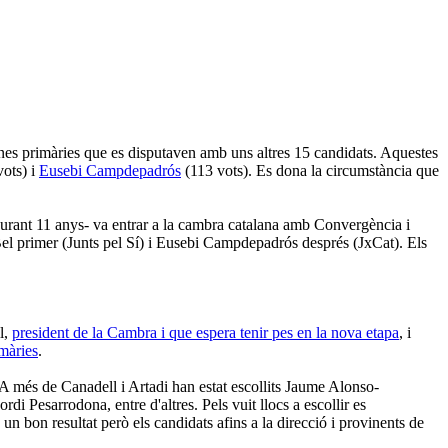
n unes primàries que es disputaven amb uns altres 15 candidats. Aquestes
vots) i
Eusebi Campdepadrós
(113 vots). Es dona la circumstància que
 -durant 11 anys- va entrar a la cambra catalana amb Convergència i
el primer (Junts pel Sí) i Eusebi Campdepadrós després (JxCat). Els
l,
president de la Cambra i que espera tenir pes en la nova etapa
, i
imàries
.
 A més de Canadell i Artadi han estat escollits Jaume Alonso-
i Pesarrodona, entre d'altres. Pels vuit llocs a escollir es
 bon resultat però els candidats afins a la direcció i provinents de