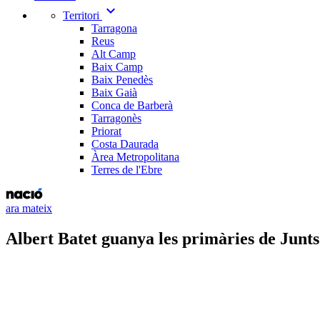
expand_more
Territori
Tarragona
Reus
Alt Camp
Baix Camp
Baix Penedès
Baix Gaià
Conca de Barberà
Tarragonès
Priorat
Costa Daurada
Àrea Metropolitana
Terres de l'Ebre
ara mateix
Albert Batet guanya les primàries de Junt