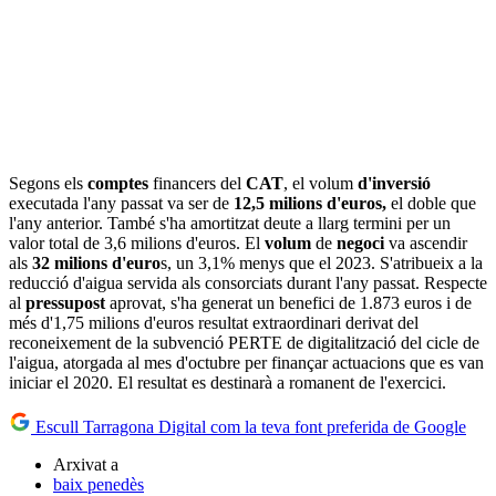
Segons els
comptes
financers del
CAT
, el volum
d'inversió
executada l'any passat va ser de
12,5 milions d'euros,
el doble que
l'any anterior. També s'ha amortitzat deute a llarg termini per un
valor total de 3,6 milions d'euros. El
volum
de
negoci
va ascendir
als
32 milions d'euro
s, un 3,1% menys que el 2023. S'atribueix a la
reducció d'aigua servida als consorciats durant l'any passat. Respecte
al
pressupost
aprovat, s'ha generat un benefici de 1.873 euros i de
més d'1,75 milions d'euros resultat extraordinari derivat del
reconeixement de la subvenció PERTE de digitalització del cicle de
l'aigua, atorgada al mes d'octubre per finançar actuacions que es van
iniciar el 2020. El resultat es destinarà a romanent de l'exercici.
Escull Tarragona Digital com la teva font preferida de Google
Arxivat a
baix penedès