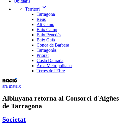
Obituaris
expand_more
Territori
Tarragona
Reus
Alt Camp
Baix Camp
Baix Penedès
Baix Gaià
Conca de Barberà
Tarragonès
Priorat
Costa Daurada
Àrea Metropolitana
Terres de l'Ebre
ara mateix
Albinyana retorna al Consorci d'Aigües
de Tarragona
Societat