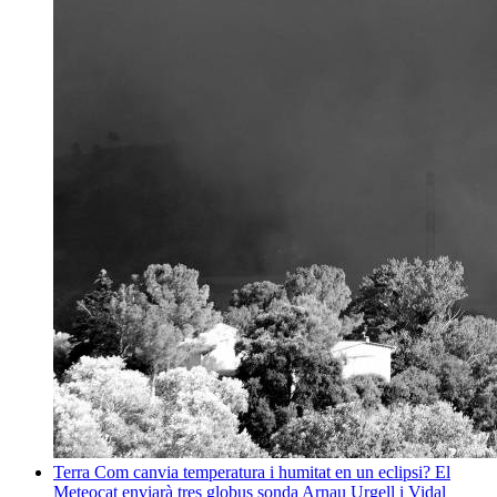
Terra
Com canvia temperatura i humitat en un eclipsi? El
Meteocat enviarà tres globus sonda
Arnau Urgell i Vidal