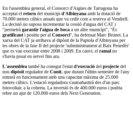
En l'assemblea general, el Consorci d'Aigües de Tarragona ha
acceptat el
retorn
del municipi
d'Albinyana
amb la dotació de
70.000 metres cúbics anuals que va cedir com a reserva al Vendrell.
La decisió no suposa incrementar la cessió d'aigua del CAT i
"permetrà
garantir l'aigua de boca
a un altre municipi", "És
gratificant
i positiu per al
Consorci
", ha defensat Marc Brunet. La
xarxa del CAT ja arribava al dipòsit de la Papiola d'Albinyana per
les obres de la fase II del projecte 'subministrament al Baix Penedès'
que es van executar entre 2008 i 2009. En canvi, el
ramal
no
s'havia posat en servei fins ara.
L'assemblea
també ha conegut l'estat
d'execució
del
projecte
del
nou
dipòsit
regulador de
Cunit
, que durant l'últim semestre de l'any
entrarà en funcionament amb una capacitat màxima de 25.000
metres cúbics. L'estació reguladora s'autoabastirà des d'un parc
fotovoltaic a la coberta. La inversió és de 400.000 euros i podria
rebre un ajut de 120.000 euros dels Next Generation.