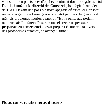
vam sortir ben parats i des d'aquí evidentment donar les gràcies a tot
l'equip humà
i a la
direcció
del
Consorci
", ha afegit el president
del CAT. Davant una possible nova apagada elèctrica, el Consorci
revisarà la gestió de l'emergència, sobretot perquè si hagués durat
més, els problemes haurien aparegut. "Hi ha punts que podem
millorar i així ho farem. Posarem tots els recursos per estar
preparats
en
l'emergència
i estar preparat és tindre una inversió i
uns protocols d'actuació", ha avançat Brunet.
Nous consorciats i nous dipòsits