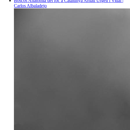
Boscos
Anatomia del foc a Catalunya
Arnau Urgell i Vidal |
Carlos Albaladejo