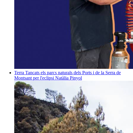
Terra
Tancats els parcs naturals dels Ports i de la Serra de
Montsant per l'eclipsi
Natàlia Pinyol