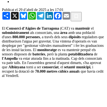
Publicat el 29 d’abril de 2025 a les 17:01
Share
X
Bluesky
WhatsApp
Telegram
LinkedIn
Facebook
Email
El
Consorci d'Aigües de Tarragona
(CAT) va
mantenir
el
subministrament
als consorciats, una
àrea
amb una població
d'unes
800.000 persones
, a través dels seus
dipòsits
reguladors que
distribueixen l'aigua per gravetat. Una vintena d'operaris es van
desplegar per "gestionar vàlvules manualment" i fer les graduacions
de les instal·lacions. El
monitoratge
es va mantenir perquè els
sensors disposen de
bateries
, però la planta
potabilitzadora
de
l'Ampolla
va estar aturada fins a la matinada. Cap dels consorciats
va patir talls. En l'assemblea general d'aquest dimarts, s'ha aprovat
que
Albinyana
torni a ser
consorciat
, el
setantè municipi
, i
recuperi la dotació de
70.000 metres cúbics anual
s que havia cedit
al Vendrell.