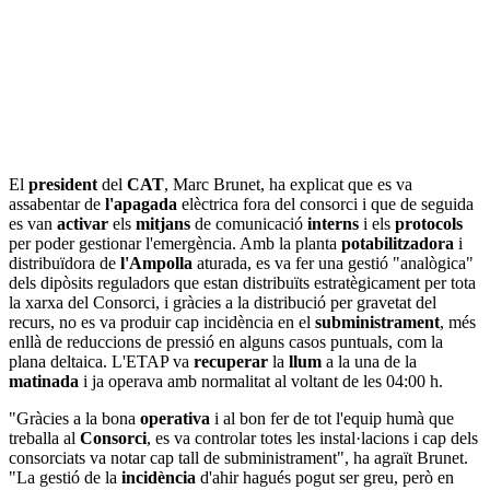
El
president
del
CAT
, Marc Brunet, ha explicat que es va
assabentar de
l'apagada
elèctrica fora del consorci i que de seguida
es van
activar
els
mitjans
de comunicació
interns
i els
protocols
per poder gestionar l'emergència. Amb la planta
potabilitzadora
i
distribuïdora de
l'Ampolla
aturada, es va fer una gestió "analògica"
dels dipòsits reguladors que estan distribuïts estratègicament per tota
la xarxa del Consorci, i gràcies a la distribució per gravetat del
recurs, no es va produir cap incidència en el
subministrament
, més
enllà de reduccions de pressió en alguns casos puntuals, com la
plana deltaica. L'ETAP va
recuperar
la
llum
a la una de la
matinada
i ja operava amb normalitat al voltant de les 04:00 h.
"Gràcies a la bona
operativa
i al bon fer de tot l'equip humà que
treballa al
Consorci
, es va controlar totes les instal·lacions i cap dels
consorciats va notar cap tall de subministrament", ha agraït Brunet.
"La gestió de la
incidència
d'ahir hagués pogut ser greu, però en