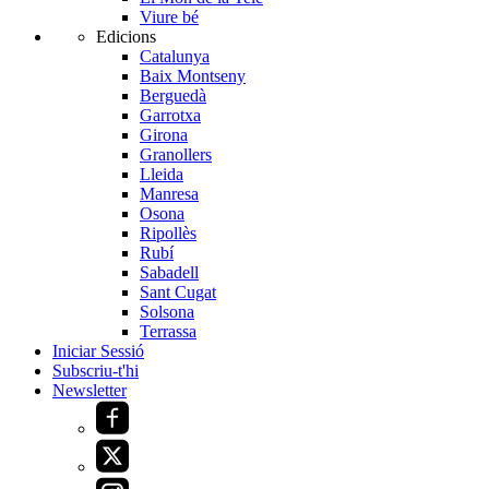
Viure bé
Edicions
Catalunya
Baix Montseny
Berguedà
Garrotxa
Girona
Granollers
Lleida
Manresa
Osona
Ripollès
Rubí
Sabadell
Sant Cugat
Solsona
Terrassa
Iniciar Sessió
Subscriu-t'hi
Newsletter