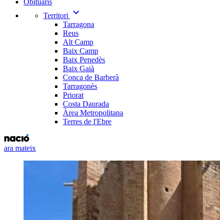
Obituaris
expand_more
Territori
Tarragona
Reus
Alt Camp
Baix Camp
Baix Penedès
Baix Gaià
Conca de Barberà
Tarragonès
Priorat
Costa Daurada
Àrea Metropolitana
Terres de l'Ebre
ara mateix