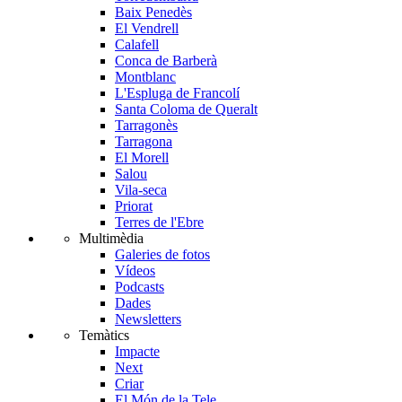
Baix Penedès
El Vendrell
Calafell
Conca de Barberà
Montblanc
L'Espluga de Francolí
Santa Coloma de Queralt
Tarragonès
Tarragona
El Morell
Salou
Vila-seca
Priorat
Terres de l'Ebre
Multimèdia
Galeries de fotos
Vídeos
Podcasts
Dades
Newsletters
Temàtics
Impacte
Next
Criar
El Món de la Tele