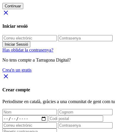
Continuar
close
Iniciar sessió
Iniciar Sessió
Has oblidat la contrasenya?
No tens compte a Tarragona Digital?
Crea'n un gratis
close
Crear compte
Periodisme
en català
, gràcies a una comunitat de gent com tu