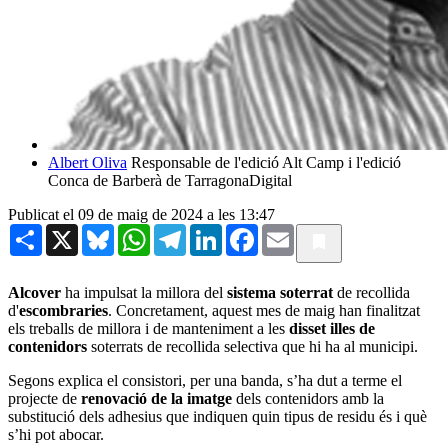
Albert Oliva
Responsable de l'edició Alt Camp i l'edició
Conca de Barberà de TarragonaDigital
Publicat el 09 de maig de 2024 a les 13:47
Share
X
Bluesky
WhatsApp
Telegram
LinkedIn
Facebook
Email
Alcover
ha impulsat la millora del
sistema soterrat
de recollida
d'
escombraries
. Concretament, aquest mes de maig han finalitzat
els treballs de millora i de manteniment a les
disset illes de
contenidors
soterrats de recollida selectiva que hi ha al municipi.
Segons explica el consistori, per una banda, s’ha dut a terme el
projecte de
renovació de la imatge
dels contenidors amb la
substitució dels adhesius que indiquen quin tipus de residu és i què
s’hi pot abocar.