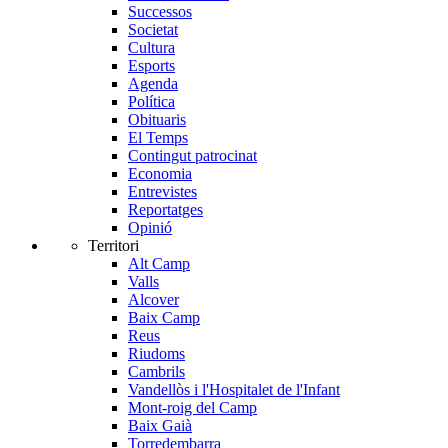
Successos
Societat
Cultura
Esports
Agenda
Política
Obituaris
El Temps
Contingut patrocinat
Economia
Entrevistes
Reportatges
Opinió
Territori
Alt Camp
Valls
Alcover
Baix Camp
Reus
Riudoms
Cambrils
Vandellòs i l'Hospitalet de l'Infant
Mont-roig del Camp
Baix Gaià
Torredembarra