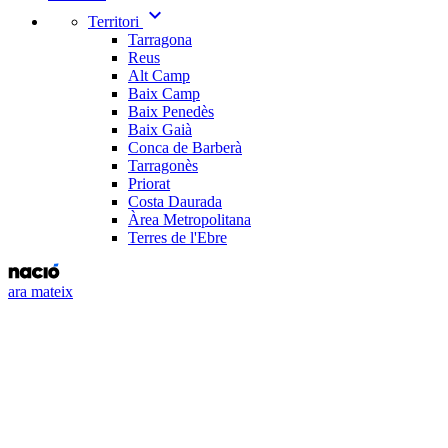
expand_more
Territori
Tarragona
Reus
Alt Camp
Baix Camp
Baix Penedès
Baix Gaià
Conca de Barberà
Tarragonès
Priorat
Costa Daurada
Àrea Metropolitana
Terres de l'Ebre
ara mateix