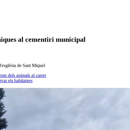
niques al cementiri municipal
 l'església de Sant Miquel
nts dels animals al carrer
rvar els habitatges