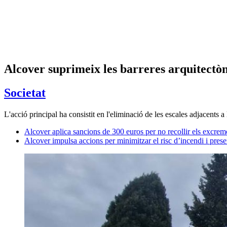
Alcover suprimeix les barreres arquitectò
Societat
L'acció principal ha consistit en l'eliminació de les escales adjacents a
Alcover aplica sancions de 300 euros per no recollir els excreme
Alcover impulsa accions per minimitzar el risc d’incendi i prese