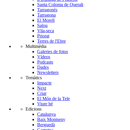
Santa Coloma de Queralt
Tarragonès
Tarragona
El Morell
Salou
Vila-seca
Priorat
Terres de l'Ebre
Multimèdia
Galeries de fotos
Vídeos
Podcasts
Dades
Newsletters
Temàtics
Impacte
Next
Criar
El Món de la Tele
Viure bé
Edicions
Catalunya
Baix Montseny
Berguedà
Garrotxa