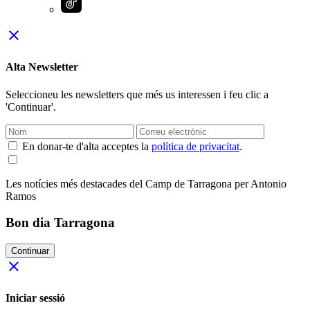
close
Alta Newsletter
Seleccioneu les newsletters que més us interessen i feu clic a
'Continuar'.
En donar-te d'alta acceptes la
política de privacitat
.
Les notícies més destacades del Camp de Tarragona per Antonio
Ramos
Bon dia Tarragona
Continuar
close
Iniciar sessió