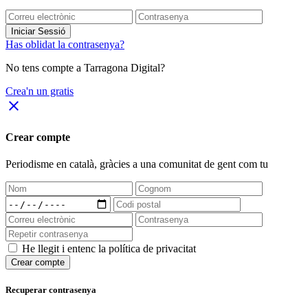
Iniciar Sessió
Has oblidat la contrasenya?
No tens compte a Tarragona Digital?
Crea'n un gratis
close
Crear compte
Periodisme
en català
, gràcies a una comunitat de gent com tu
He llegit i entenc la política de privacitat
Crear compte
Recuperar contrasenya