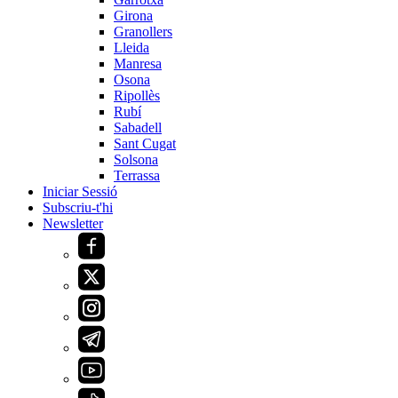
Girona
Granollers
Lleida
Manresa
Osona
Ripollès
Rubí
Sabadell
Sant Cugat
Solsona
Terrassa
Iniciar Sessió
Subscriu-t'hi
Newsletter