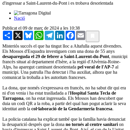
d'ingressar a Saint-Laurent-du-Pont i es trobava desorientada
Nació
Publicat el 09 de març de 2024 a les 10:38
Share
X
Bluesky
WhatsApp
Telegram
LinkedIn
Facebook
Email
Misteriós succés el que ha tingut lloc a Altafulla aquest divendres.
Els Mossos d'Esquadra investiguen com una dona de 55 anys
desapareguda el 29 de febrer a Saint-Laurent-du-Pont
, municipi
francès situat al departament d'Isère, a la regió d'Alvèrnia-Roine-
Alps, ha aparegut caminant desorientada
pel voral de l'AP-7
al
municipi. Una patrulla l'ha detectat i l'ha auxiliat, alhora que ha
comunicat la troballa a les autoritats franceses.
La dona, que només s'expressava en francès, no ha sabut dir qui era
ni d'on venia i ha estat traslladada a l'
Hospital Santa Tecla de
Tarragona
, on ha estat ingressada. Els Mossos han descobert que
duia un codi QR a la roba, a partir del qual han pogut aclarir la seva
identitat amb la
col·laboració de la Gendarmeria francesa
.
La policia catalana ha explicat també que la família havia denunciat
la desaparició després que la dona
no tornés al centre sanitari
on
havia d'ingressar a Saint-Laurent-du-Pont. Així, el cap de la Unitat