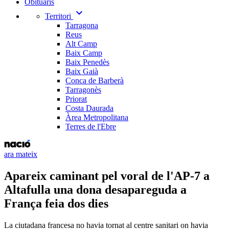
Obituaris
expand_more
Territori
Tarragona
Reus
Alt Camp
Baix Camp
Baix Penedès
Baix Gaià
Conca de Barberà
Tarragonès
Priorat
Costa Daurada
Àrea Metropolitana
Terres de l'Ebre
ara mateix
Apareix caminant pel voral de l'AP-7 a
Altafulla una dona desapareguda a
França feia dos dies
La ciutadana francesa no havia tornat al centre sanitari on havia