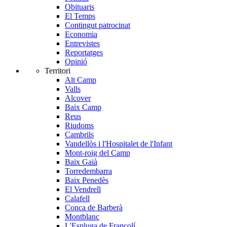
Obituaris
El Temps
Contingut patrocinat
Economia
Entrevistes
Reportatges
Opinió
Territori
Alt Camp
Valls
Alcover
Baix Camp
Reus
Riudoms
Cambrils
Vandellòs i l'Hospitalet de l'Infant
Mont-roig del Camp
Baix Gaià
Torredembarra
Baix Penedès
El Vendrell
Calafell
Conca de Barberà
Montblanc
L'Espluga de Francolí