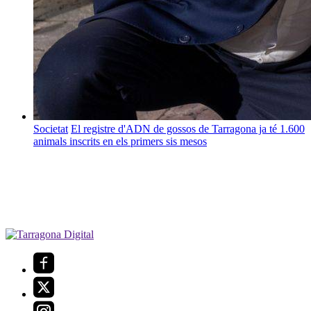
Societat
El registre d'ADN de gossos de Tarragona ja té 1.600
animals inscrits en els primers sis mesos