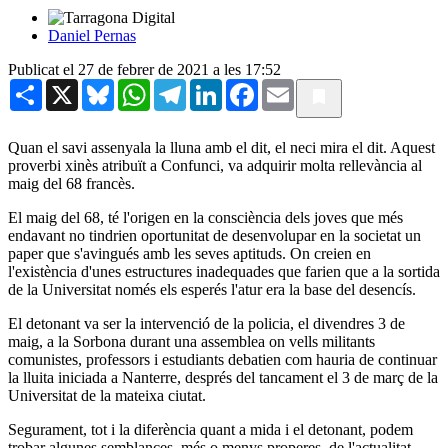
Daniel Pernas
Publicat el 27 de febrer de 2021 a les 17:52
Share
X
Bluesky
WhatsApp
Telegram
LinkedIn
Facebook
Email
Quan el savi assenyala la lluna amb el dit, el neci mira el dit. Aquest
proverbi xinès atribuït a Confunci, va adquirir molta rellevància al
maig del 68 francès.
El maig del 68, té l'origen en la consciència dels joves que més
endavant no tindrien oportunitat de desenvolupar en la societat un
paper que s'avingués amb les seves aptituds. On creien en
l'existència d'unes estructures inadequades que farien que a la sortida
de la Universitat només els esperés l'atur era la base del desencís.
El detonant va ser la intervenció de la policia, el divendres 3 de
maig, a la Sorbona durant una assemblea on vells militants
comunistes, professors i estudiants debatien com hauria de continuar
la lluita iniciada a Nanterre, després del tancament el 3 de març de la
Universitat de la mateixa ciutat.
Segurament, tot i la diferència quant a mida i el detonant, podem
trobar algunes semblances, més o menys properes, de l'actualitat