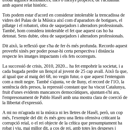
amb aquest relat històric.
Tots podem estar d'acord en considerar intolerable la trencadissa de
vidres del Palau de la Música així com d'aparadors de botigues, el
pillatge i el robatori, obra de saquejadors i alteradors professionals.
També, hom considera intolerable el fet que aquest cas ho ha
detonat. Sens dubte, obra de saquejadors i alteradors professionals.
Dit això, la reflexió que s'ha de fer és més profunda. Recordo aquest
proverbi xinès per poder posar-hi certa perspectiva i distància
respecte les imatges impactants i els fets ocorreguts.
La successió de crisis, 2010, 2020... ha fet empobrir la societat, i a
cada bugada perdre un llençol al jovent de 25 cap avall. Això fa que,
al igual que al maig del 68, no vegin futur, o que aquest l'entenguin
com a molt negre. També s'ajunta, ve de lluny, el record de l'1O, la
sentència dels presos, la repressió constant que ha viscut Catalunya,
fruit d'unes evidents mancances democràtiques, ajuntant-s'hi ara,
l'empresonament de Pablo Hasél amb una mostra clara de coerció de
la llibertat d'expressió.
A mi no m'agrada ni la música ni les lletres de Hasél, però, un cop
més, l'exemple del dit: és més greu una lletra ofensiva criticant la
corrupció reial, o el rei objecte de la crítica que presumptament ha
robat i viu, mai millor dit, a cos de rei, amb totes les despeses i