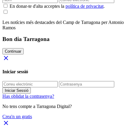
En donar-te d'alta acceptes la
política de privacitat
.
Les notícies més destacades del Camp de Tarragona per Antonio
Ramos
Bon dia Tarragona
Continuar
close
Iniciar sessió
Iniciar Sessió
Has oblidat la contrasenya?
No tens compte a Tarragona Digital?
Crea'n un gratis
close