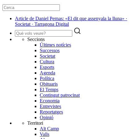
Article de Daniel Pernas: «El dit que assenyala la lluna» ·
Societat · Tarragona Digital
Seccions
Últimes notícies
Successos
Societat
Cultura
Esports
Agenda
Política
Obituaris
El Temps
Contingut patrocinat
Economia
Entrevistes
Reportatges
Opinió
Territori
Alt Camp
Valls