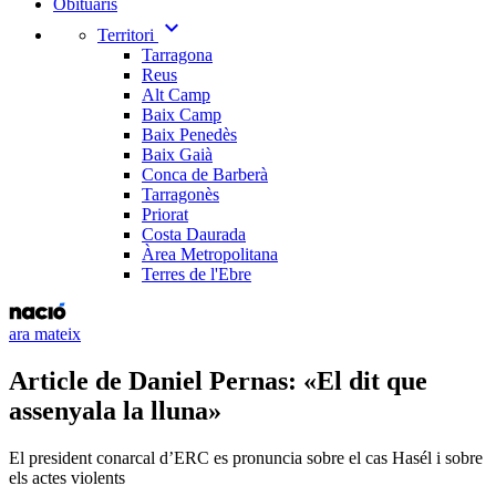
Obituaris
expand_more
Territori
Tarragona
Reus
Alt Camp
Baix Camp
Baix Penedès
Baix Gaià
Conca de Barberà
Tarragonès
Priorat
Costa Daurada
Àrea Metropolitana
Terres de l'Ebre
ara mateix
Article de Daniel Pernas: «El dit que
assenyala la lluna»
El president conarcal d’ERC es pronuncia sobre el cas Hasél i sobre
els actes violents