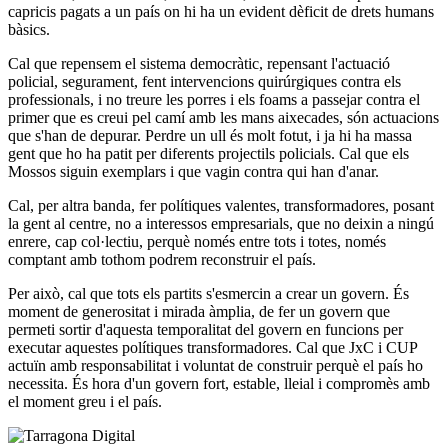
capricis pagats a un país on hi ha un evident dèficit de drets humans
bàsics.
Cal que repensem el sistema democràtic, repensant l'actuació
policial, segurament, fent intervencions quirúrgiques contra els
professionals, i no treure les porres i els foams a passejar contra el
primer que es creui pel camí amb les mans aixecades, són actuacions
que s'han de depurar. Perdre un ull és molt fotut, i ja hi ha massa
gent que ho ha patit per diferents projectils policials. Cal que els
Mossos siguin exemplars i que vagin contra qui han d'anar.
Cal, per altra banda, fer polítiques valentes, transformadores, posant
la gent al centre, no a interessos empresarials, que no deixin a ningú
enrere, cap col·lectiu, perquè només entre tots i totes, només
comptant amb tothom podrem reconstruir el país.
Per això, cal que tots els partits s'esmercin a crear un govern. És
moment de generositat i mirada àmplia, de fer un govern que
permeti sortir d'aquesta temporalitat del govern en funcions per
executar aquestes polítiques transformadores. Cal que JxC i CUP
actuïn amb responsabilitat i voluntat de construir perquè el país ho
necessita. És hora d'un govern fort, estable, lleial i compromès amb
el moment greu i el país.