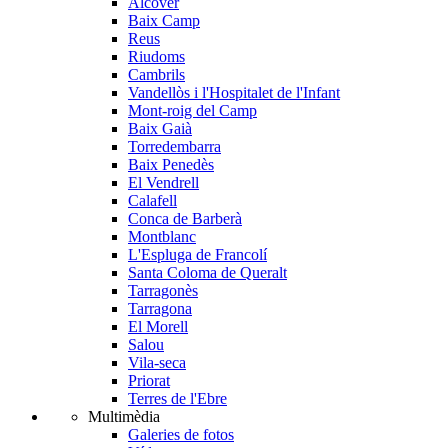
Alcover
Baix Camp
Reus
Riudoms
Cambrils
Vandellòs i l'Hospitalet de l'Infant
Mont-roig del Camp
Baix Gaià
Torredembarra
Baix Penedès
El Vendrell
Calafell
Conca de Barberà
Montblanc
L'Espluga de Francolí
Santa Coloma de Queralt
Tarragonès
Tarragona
El Morell
Salou
Vila-seca
Priorat
Terres de l'Ebre
Multimèdia
Galeries de fotos