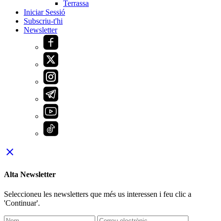
Terrassa
Iniciar Sessió
Subscriu-t'hi
Newsletter
close
Alta Newsletter
Seleccioneu les newsletters que més us interessen i feu clic a
'Continuar'.