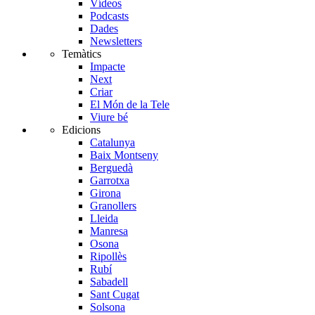
Vídeos
Podcasts
Dades
Newsletters
Temàtics
Impacte
Next
Criar
El Món de la Tele
Viure bé
Edicions
Catalunya
Baix Montseny
Berguedà
Garrotxa
Girona
Granollers
Lleida
Manresa
Osona
Ripollès
Rubí
Sabadell
Sant Cugat
Solsona