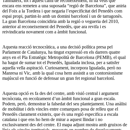
Tanmateix, tot i aquest camí de reconeixement, hi ha veus que
encara ens remeten a una suposada “regió de Barcelona”, que aniria
del Foix a la Tordera i que negaria l’especificitat del Penedès com
espai propi, partint-lo amb un domini barceloní i un de tarragonès.
La gran Barcelona coincidiria amb la regió o vegueria del 2010,
anterior al reconeixement del Penedès, que ara revifa i es
reivindicaria novament com a àmbit funcional.
Aquesta reacció tecnocràtica, a una decisió política presa pel
Parlament de Catalunya, ha tingut expressió en els darrers quatre
anys en el Pla Estratègic Metropolità de Barcelona (PEMB), el qual
ha hagut de sumar tot el Penedès, Igualada inclosa, per a satisfer
aquella vella aspiració. Curiosament, incorpora Igualada, però no
Manresa ni Vic, amb la qual cosa hem assistit a un contorsionisme
majúscul en funció de defensar un gran fet regional barceloní.
Aquesta opció es fa des del centre, amb visió central i argument
tecnòcrata, en recolzament d’un àmbit funcional a gran escala.
Podem, però, demostrar la falsedat del seu plantejament. Una anàlisi
de mobilitat i dels vincles entre comarques posa de relleu que el
Penedès clarament existeix, que és una regió especifica a escala
catalana i que ens ho hem de mirar a aquest llindar i no
exclusivament des del centre. El mapa adjunt mostra amb gruixos de
línia els vincles territorials, mesurats en nombre de desplaçaments