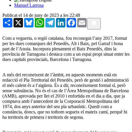
Manuel Larrosa
Publicat el 14 de juny de 2023 a les 22:48
Share
X
Bluesky
WhatsApp
Telegram
LinkedIn
Facebook
Email
Com a vegueria, o regió catalana, fou reconegut l’any 2017, format
per les dues comarques del Penedès, Alt i Baix, pel Garraf i bona
part de l’Anoia. Incorpora plenament el Baix Penedès, dins la
província de Tarragona i destaca com a un espai propi situat entre les
dues capitals provincials, Barcelona i Tarragona.
A més del reconeixent de l’àmbit, en aquests moments està en
redacció el Pla Territorial del Penedès, però de gestió i administració
el més calent és a l’aigüera. És a dir, reconeixement formal sí, però
sense substància. No és el cas de l’Àrea Metropolitana de Barcelona
(AMB), aprovada per llei el 2010 i enfortida en el dia a dia, que ja
comptava amb l’antecedent de la Corporació Metropolitana del
1974, dos anys anterior del seu pla urbanístic. Quedi com a
constància, doncs, que no tothom segueix el mateix camí, perquè hi
ha territoris de primera i territoris de segona.