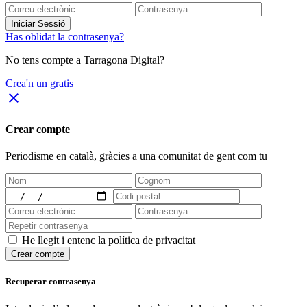
Iniciar Sessió
Has oblidat la contrasenya?
No tens compte a Tarragona Digital?
Crea'n un gratis
close
Crear compte
Periodisme
en català
, gràcies a una comunitat de gent com tu
He llegit i entenc la política de privacitat
Crear compte
Recuperar contrasenya