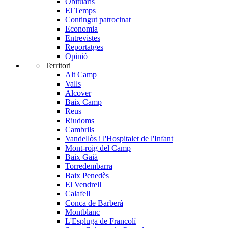
Obituaris
El Temps
Contingut patrocinat
Economia
Entrevistes
Reportatges
Opinió
Territori
Alt Camp
Valls
Alcover
Baix Camp
Reus
Riudoms
Cambrils
Vandellòs i l'Hospitalet de l'Infant
Mont-roig del Camp
Baix Gaià
Torredembarra
Baix Penedès
El Vendrell
Calafell
Conca de Barberà
Montblanc
L'Espluga de Francolí