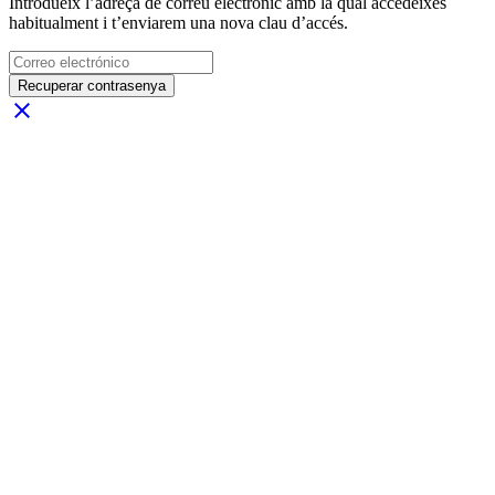
Introdueix l’adreça de correu electrònic amb la qual accedeixes
habitualment i t’enviarem una nova clau d’accés.
Recuperar contrasenya
close