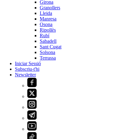
Girona
Granollers
Lleida
Manresa
Osona
Ripollès
Rubí
Sabadell
Sant Cugat
Solsona
Terrassa
Iniciar Sessió
Subscriu-t'hi
Newsletter