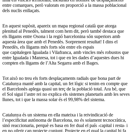
entre comarques, però valorats en proporció a la massa poblacional
dels nuclis enllaçats.
En aquest supòsit, apareix un mapa regional català que atorga
plenitud al Penedès, talment com hem dit, però també destaca que
els lligams entre Osona i la regió barcelonina són superiors amb
aquesta àrea que amb el Penedès. Sorprenent resultat! I dins el
Penedès, els lligams més forts són entre els espais
que capitalegen Igualada i Vilafranca, amb vincles més robustos que
entre Igualada i Manresa, tot i que en les dades d’aquestes dues hi
compten els lligams de l’Alta Segarra amb el Bages.
Tot això no treu els forts desplaçaments radials que bona part de
Catalunya manté amb la capital, un fet lògic si tenim en compte que
el Barcelonès aplega quasi un terç de la població total. Ara bé, que
el Sol sigui l’astre rei no explica els sistemes planetaris amb les seves
llunes, tot i que la massa solar és el 99,98% del sistema.
Catalunya és un sistema en ella mateixa i la reivindicació de
l’especificitat autònoma de Barcelona, no és solament tecnocràtica,
sinó reaccionaria, perquè es basa en fer dual el país -capital i resta- i
en no oferir cap projecte conjunt. Projecte en el qual la capital hi fa