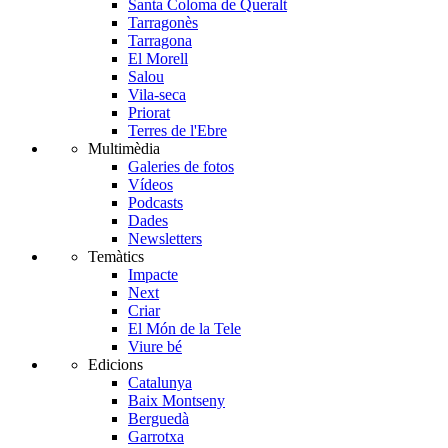
Santa Coloma de Queralt
Tarragonès
Tarragona
El Morell
Salou
Vila-seca
Priorat
Terres de l'Ebre
Multimèdia
Galeries de fotos
Vídeos
Podcasts
Dades
Newsletters
Temàtics
Impacte
Next
Criar
El Món de la Tele
Viure bé
Edicions
Catalunya
Baix Montseny
Berguedà
Garrotxa