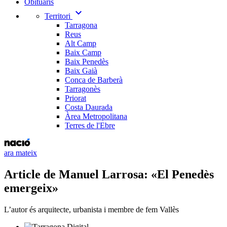
Obituaris
expand_more
Territori
Tarragona
Reus
Alt Camp
Baix Camp
Baix Penedès
Baix Gaià
Conca de Barberà
Tarragonès
Priorat
Costa Daurada
Àrea Metropolitana
Terres de l'Ebre
ara mateix
Article de Manuel Larrosa: «El Penedès
emergeix»
L’autor és arquitecte, urbanista i membre de fem Vallès