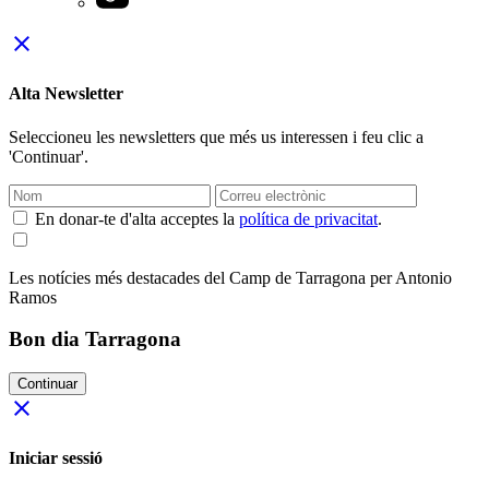
close
Alta Newsletter
Seleccioneu les newsletters que més us interessen i feu clic a
'Continuar'.
En donar-te d'alta acceptes la
política de privacitat
.
Les notícies més destacades del Camp de Tarragona per Antonio
Ramos
Bon dia Tarragona
Continuar
close
Iniciar sessió