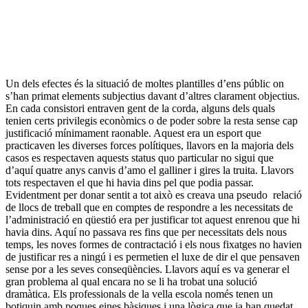
Un dels efectes és la situació de moltes plantilles d’ens públic on
s’han primat elements subjectius davant d’altres clarament objectius.
En cada consistori entraven gent de la corda, alguns dels quals
tenien certs privilegis econòmics o de poder sobre la resta sense cap
justificació mínimament raonable. Aquest era un esport que
practicaven les diverses forces polítiques, llavors en la majoria dels
casos es respectaven aquests status quo particular no sigui que
d’aquí quatre anys canvis d’amo el galliner i gires la truita. Llavors
tots respectaven el que hi havia dins pel que podia passar.
Evidentment per donar sentit a tot això es creava una pseudo relació
de llocs de treball que en comptes de respondre a les necessitats de
l’administració en qüestió era per justificar tot aquest enrenou que hi
havia dins. Aquí no passava res fins que per necessitats dels nous
temps, les noves formes de contractació i els nous fixatges no havien
de justificar res a ningú i es permetien el luxe de dir el que pensaven
sense por a les seves conseqüències. Llavors aquí es va generar el
gran problema al qual encara no se li ha trobat una solució
dramàtica. Els professionals de la vella escola només tenen un
botiquin amb poques eines bàsiques i una lògica que ja han quedat