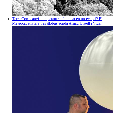
Terra
Com canvia temperatura i humitat en un eclipsi? El
Meteocat enviarà tres globus sonda
Arnau Urgell i Vidal