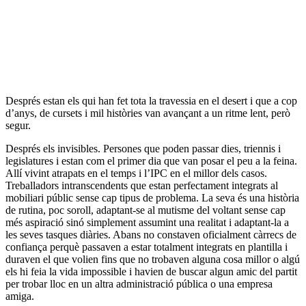
Després estan els qui han fet tota la travessia en el desert i que a cop
d’anys, de cursets i mil històries van avançant a un ritme lent, però
segur.
Després els invisibles. Persones que poden passar dies, triennis i
legislatures i estan com el primer dia que van posar el peu a la feina.
Allí vivint atrapats en el temps i l’IPC en el millor dels casos.
Treballadors intranscendents que estan perfectament integrats al
mobiliari públic sense cap tipus de problema. La seva és una història
de rutina, poc soroll, adaptant-se al mutisme del voltant sense cap
més aspiració sinó simplement assumint una realitat i adaptant-la a
les seves tasques diàries. Abans no constaven oficialment càrrecs de
confiança perquè passaven a estar totalment integrats en plantilla i
duraven el que volien fins que no trobaven alguna cosa millor o algú
els hi feia la vida impossible i havien de buscar algun amic del partit
per trobar lloc en un altra administració pública o una empresa
amiga.