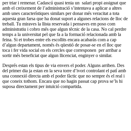
per triar i remenar. Cadascú quasi tenia un salari propi assignat que
amb el creixement de l’administració s’intentava a aplicar a altres
amb unes característiques similars per donar més veracitat a tota
aquesta gran farsa que ha donat suport a algunes relacions de lloc de
treball. Tu miraves la llista reservada i pensaves em poso com
administratiu i cobro més que algun tècnic de la casa. No cal perdre
temps a la universitat pel que fa a la formació relacionada amb la
feina. Si et trobes entre els escollits encara acabaràs com a cap
d’algun departament, només és qüestió de posar-se en el lloc que
toca i fer vida social en els cercles que corresponen per arribar a
sortir més beneficiat que algun llicenciat, enginyer o similar.
Després estan els tipus de via envers el poder. Alguns arriben. Des
del primer dia ja estan en la seva torre d’ivori controlant el patí amb
una connexió directa amb el poder fàctic que no sempre és el real i
que coneix tothom. Encara que no hagin passat cap prova se’ls hi
suposa directament per intuïció compartida.