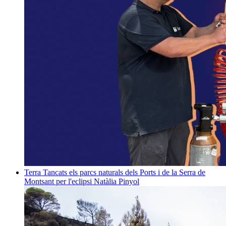
Terra
Tancats els parcs naturals dels Ports i de la Serra de
Montsant per l'eclipsi
Natàlia Pinyol