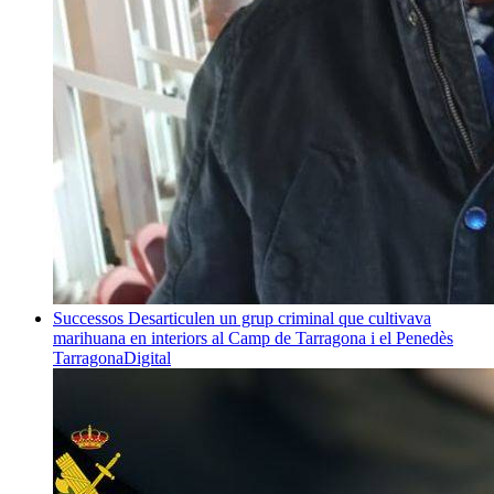
Successos
Desarticulen un grup criminal que cultivava
marihuana en interiors al Camp de Tarragona i el Penedès
TarragonaDigital