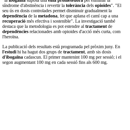
"la
ibogaïna
suposa una
eina prometedora
per eliminar la
síndrome d'abstinència i revertir la
tolerància
dels
opioides
". "El
seu ús en dosis controlades permet disminuir gradualment la
dependència
de la
metadona
, fet que aplana el camí cap a una
recuperació
més efectiva i sostenible". La investigació també
destaca que la metodologia es pot estendre al
tractament
de
dependències
relacionades amb opioides d'acció més curta, com
l'heroïna.
La publicació dels resultats està programada pel pròxim juny. En
l'estudi
hi ha hagut dos grups de
tractament
, amb sis dosis
d'ibogaïna
cadascun. El primer mantenint 100 mg per sessió; i el
segon augmentant 100 mg en cada sessió fins als 600 mg.