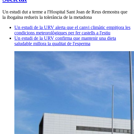
Un estudi dut a terme a l'Hospital Sant Joan de Reus demostra que
la ibogaïna redueix la tolerància de la metadona
Un estudi de la URV alerta que el canvi climàtic empitjora les
condicions meteorològiques per fer castells a l'estiu
Un estudi de la URV confirma que mantenir una dieta
saludable millora la qualitat de l'esperma