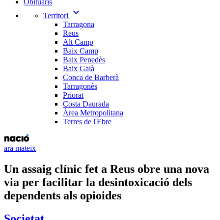
Obituaris
expand_more
Territori
Tarragona
Reus
Alt Camp
Baix Camp
Baix Penedès
Baix Gaià
Conca de Barberà
Tarragonès
Priorat
Costa Daurada
Àrea Metropolitana
Terres de l'Ebre
ara mateix
Un assaig clínic fet a Reus obre una nova
via per facilitar la desintoxicació dels
dependents als opioides
Societat