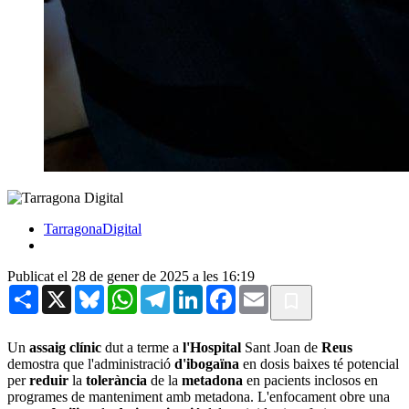
TarragonaDigital
Publicat el 28 de gener de 2025 a les 16:19
Share
X
Bluesky
WhatsApp
Telegram
LinkedIn
Facebook
Email
Un
assaig clínic
dut a terme a
l'Hospital
Sant Joan de
Reus
demostra que l'administració
d'ibogaïna
en dosis baixes té potencial
per
reduir
la
tolerància
de la
metadona
en pacients inclosos en
programes de manteniment amb metadona. L'enfocament obre una