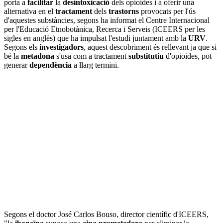
porta a
facilitar
la
desintoxicació
dels opioides i a oferir una
alternativa en el
tractament
dels
trastorns
provocats per l'ús
d'aquestes substàncies, segons ha informat el Centre Internacional
per l'Educació Etnobotànica, Recerca i Serveis (ICEERS per les
sigles en anglès) que ha impulsat l'estudi juntament amb la
URV
.
Segons els
investigadors
, aquest descobriment és rellevant ja que si
bé la
metadona
s'usa com a tractament
substitutiu
d'opioides, pot
generar
dependència
a llarg termini.
Segons el doctor José Carlos Bouso, director científic d'ICEERS,