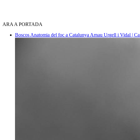
ARA A PORTADA
Boscos
Anatomia del foc a Catalunya
Arnau Urgell i Vidal | Ca