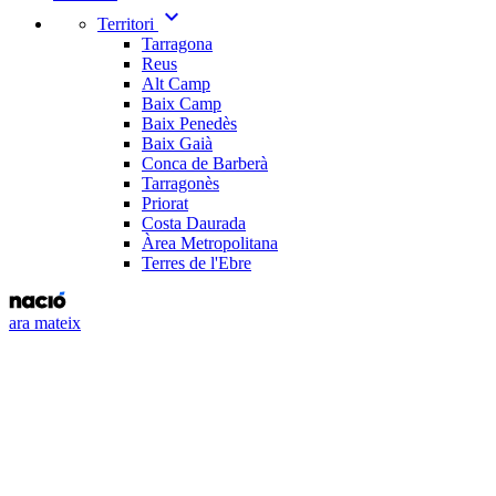
expand_more
Territori
Tarragona
Reus
Alt Camp
Baix Camp
Baix Penedès
Baix Gaià
Conca de Barberà
Tarragonès
Priorat
Costa Daurada
Àrea Metropolitana
Terres de l'Ebre
ara mateix