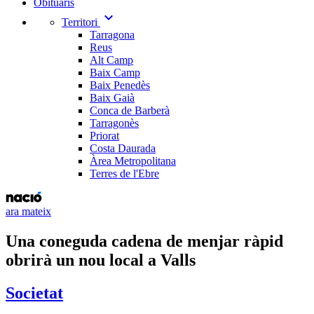
Obituaris
expand_more
Territori
Tarragona
Reus
Alt Camp
Baix Camp
Baix Penedès
Baix Gaià
Conca de Barberà
Tarragonès
Priorat
Costa Daurada
Àrea Metropolitana
Terres de l'Ebre
ara mateix
Una coneguda cadena de menjar ràpid
obrirà un nou local a Valls
Societat