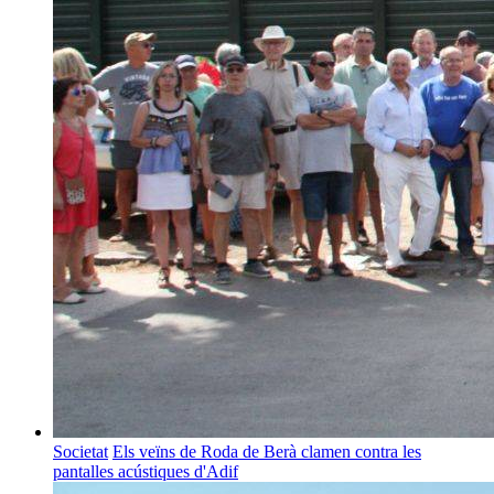
Societat
Els veïns de Roda de Berà clamen contra les
pantalles acústiques d'Adif