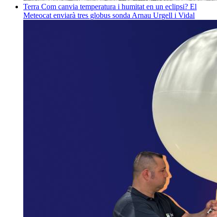
Terra
Com canvia temperatura i humitat en un eclipsi? El
Meteocat enviarà tres globus sonda
Arnau Urgell i Vidal