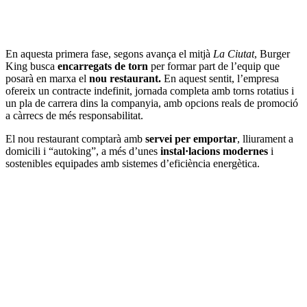
En aquesta primera fase, segons avança el mitjà
La Ciutat
, Burger
King busca
encarregats de torn
per formar part de l’equip que
posarà en marxa el
nou restaurant.
En aquest sentit, l’empresa
ofereix un contracte indefinit, jornada completa amb torns rotatius i
un pla de carrera dins la companyia, amb opcions reals de promoció
a càrrecs de més responsabilitat.
El nou restaurant comptarà amb
servei per emportar
, lliurament a
domicili i “autoking”, a més d’unes
instal·lacions modernes
i
sostenibles equipades amb sistemes d’eficiència energètica.