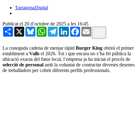
TarragonaDigital
Publicat el 20 d’octubre de 2025 a les 16:45
Share
X
Bluesky
WhatsApp
Telegram
LinkedIn
Facebook
Email
La coneguda cadena de menjar ràpid
Burger King
obrirà el primer
establiment a
Valls
el 2026. Tot i que encara no s’ha fet pública la
ubicació exacta del futur local, l’empresa ja ha iniciat el procés de
selecció de personal
amb la voluntat de contractar diverses desenes
de treballadors per cobrir diferents perfils professionals.