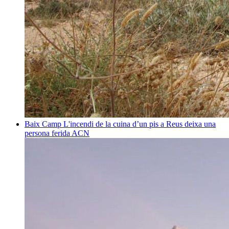
Baix Camp
L'incendi de la cuina d’un pis a Reus deixa una
persona ferida
ACN