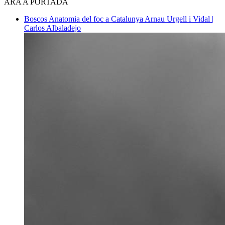
ARA A PORTADA
Boscos
Anatomia del foc a Catalunya
Arnau Urgell i Vidal |
Carlos Albaladejo