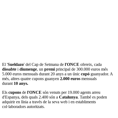
El '
Sueldazo
' del Cap de Setmana de
l'ONCE
ofereix, cada
dissabte
i
diumenge
, un
premi
principal de 300.000 euros més
5.000 euros mensuals durant 20 anys a un únic
cupó
guanyador. A
més, altres quatre cupons guanyen
2.000 euros
mensuals
durant
10 anys.
Els
cupons
de
l'ONCE
són venuts per 19.000 agents arreu
d'Espanya, dels quals 2.400 són a
Catalunya
. També es poden
adquirir en línia a través de la seva web i en establiments
col·laboradors autoritzats.