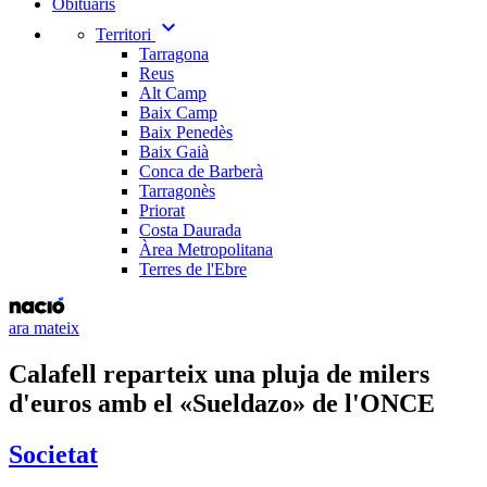
Obituaris
expand_more
Territori
Tarragona
Reus
Alt Camp
Baix Camp
Baix Penedès
Baix Gaià
Conca de Barberà
Tarragonès
Priorat
Costa Daurada
Àrea Metropolitana
Terres de l'Ebre
ara mateix
Calafell reparteix una pluja de milers
d'euros amb el «Sueldazo» de l'ONCE
Societat