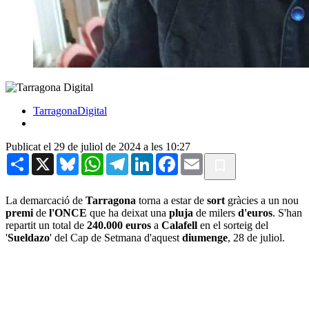
TarragonaDigital
Publicat el 29 de juliol de 2024 a les 10:27
Share
X
Bluesky
WhatsApp
Telegram
LinkedIn
Facebook
Email
La demarcació de
Tarragona
torna a estar de
sort
gràcies a un nou
premi
de
l'ONCE
que ha deixat una
pluja
de milers
d'euros
. S'han
repartit un total de
240.000 euros
a
Calafell
en el sorteig del
'
Sueldazo
' del Cap de Setmana d'aquest
diumenge
, 28 de juliol.