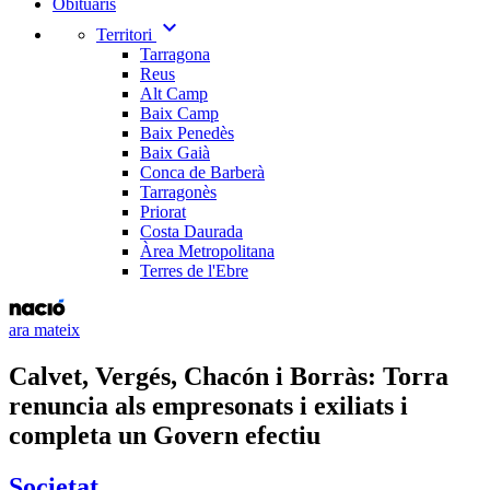
Obituaris
expand_more
Territori
Tarragona
Reus
Alt Camp
Baix Camp
Baix Penedès
Baix Gaià
Conca de Barberà
Tarragonès
Priorat
Costa Daurada
Àrea Metropolitana
Terres de l'Ebre
ara mateix
Calvet, Vergés, Chacón i Borràs: Torra
renuncia als empresonats i exiliats i
completa un Govern efectiu
Societat