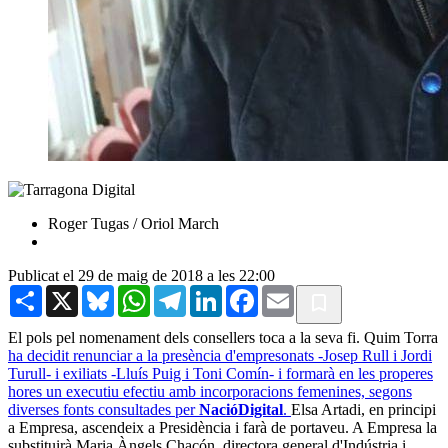
Roger Tugas / Oriol March
Publicat el 29 de maig de 2018 a les 22:00
Share
X
Bluesky
WhatsApp
Telegram
LinkedIn
Facebook
Email
El pols pel nomenament dels consellers toca a la seva fi. Quim Torra
ha decidit renunciar a la presència d'empresonats -Josep Rull i Jordi
Turull- i exiliats -Lluís Puig i Toni Comín- i formarà en les properes
hores un executiu efectiu amb incorporacions femenines, segons
diverses fonts consultades per
NacióDigital
.
Elsa Artadi, en principi
a Empresa, ascendeix a Presidència i farà de portaveu. A Empresa la
substituirà Maria Àngels Chacón, directora general d'Indústria i