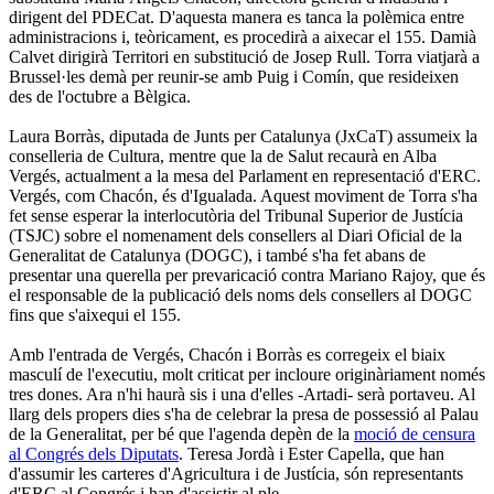
dirigent del PDECat. D'aquesta manera es tanca la polèmica entre
administracions i, teòricament, es procedirà a aixecar el 155. Damià
Calvet dirigirà Territori en substitució de Josep Rull. Torra viatjarà a
Brussel·les demà per reunir-se amb Puig i Comín, que resideixen
des de l'octubre a Bèlgica.
Laura Borràs, diputada de Junts per Catalunya (JxCaT) assumeix la
conselleria de Cultura, mentre que la de Salut recaurà en Alba
Vergés, actualment a la mesa del Parlament en representació d'ERC.
Vergés, com Chacón, és d'Igualada. Aquest moviment de Torra s'ha
fet sense esperar la interlocutòria del Tribunal Superior de Justícia
(TSJC) sobre el nomenament dels consellers al Diari Oficial de la
Generalitat de Catalunya (DOGC), i també s'ha fet abans de
presentar una querella per prevaricació contra Mariano Rajoy, que és
el responsable de la publicació dels noms dels consellers al DOGC
fins que s'aixequi el 155.
Amb l'entrada de Vergés, Chacón i Borràs es corregeix el biaix
masculí de l'executiu, molt criticat per incloure originàriament només
tres dones. Ara n'hi haurà sis i una d'elles -Artadi- serà portaveu. Al
llarg dels propers dies s'ha de celebrar la presa de possessió al Palau
de la Generalitat, per bé que l'agenda depèn de la
moció de censura
al Congrés dels Diputats
. Teresa Jordà i Ester Capella, que han
d'assumir les carteres d'Agricultura i de Justícia, són representants
d'ERC al Congrés i han d'assistir al ple.