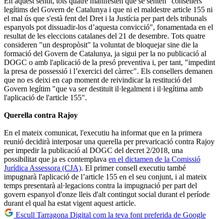
En aquest sentit, tots quatre manifesten que se senten "consellers
legítims del Govern de Catalunya i que ni el maldestre article 155 ni
el mal ús que s'està fent del Dret i la Justícia per part dels tribunals
espanyols pot dissuadir-los d’aquesta convicció", fonamentada en el
resultat de les eleccions catalanes del 21 de desembre. Tots quatre
consideren "un despropòsit" la voluntat de bloquejar sine die la
formació del Govern de Catalunya, ja sigui per la no publicació al
DOGC o amb l'aplicació de la presó preventiva i, per tant, "impedint
la presa de possessió i l’exercici del càrrec". Els consellers demanen
que no es deixi en cap moment de reivindicar la restitució del
Govern legítim "que va ser destituït il·legalment i il·legítima amb
l'aplicació de l'article 155".
Querella contra Rajoy
En el mateix comunicat, l'executiu ha informat que en la primera
reunió decidirà interposar una querella per prevaricació contra Rajoy
per impedir la publicació al DOGC del decret 2/2018, una
possibilitat que ja es contemplava
en el dictamen de la Comissió
Jurídica Assessora (CJA)
. El primer consell executiu també
impugnarà l'aplicació de l’article 155 en el seu conjunt, i al mateix
temps presentarà al·legacions contra la impugnació per part del
govern espanyol d'onze lleis d'alt contingut social durant el període
durant el qual ha estat vigent aquest article.
Escull Tarragona Digital com la teva font preferida de Google