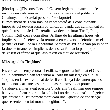
[blockquote]Els consellers del Govern legítim demanen que les
institucions catalanes es tornin a posar al servei del poble de
Catalunya al més aviat possible[/blockquote]
El moviment de Torra implica l'acceptació dels condicionants
imposats pel govern espanyol, tancat en banda des del moment en
què el president de la Generalitat va decidir situar Turull, Puig,
Comín i Rull com a consellers. Al llarg de les últimes hores, els
implicats han fet efectiva la renúncia en conversa telefònica am els
partits i el Palau de la Generalitat. Sectors de JxCat ja van pressionar
fa dues setmanes els implicats de la seva formació per tal que
deixessin el càrrec al qual aspiraven en clau de restitució.
Missatge dels "legítims"
Els consellers empresonats i exiliats, segons ha informat el Govern
en un comunicat, han fet arribar a Torra un missatge en el qual
"expressen la seva voluntat de fer-li confiança i demanen que les
institucions catalanes es tornin a posar al servei del poble de
Catalunya el més aviat possible". Tots ells "reafirmen que sempre
han volgut formar part de la solució i no del problema", i afegeixen
que entenen el seu nomenament com una "qüestió de confiança", i
que se senten "en tot moment legitimats".