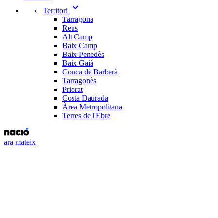
expand_more
Territori
Tarragona
Reus
Alt Camp
Baix Camp
Baix Penedès
Baix Gaià
Conca de Barberà
Tarragonès
Priorat
Costa Daurada
Àrea Metropolitana
Terres de l'Ebre
ara mateix