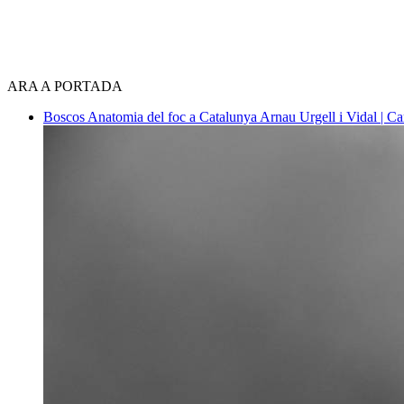
ARA A PORTADA
Boscos
Anatomia del foc a Catalunya
Arnau Urgell i Vidal | Ca