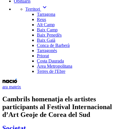
Obituaris
expand_more
Territori
Tarragona
Reus
Alt Camp
Baix Camp
Baix Penedès
Baix Gaià
Conca de Barberà
Tarragonès
Priorat
Costa Daurada
Àrea Metropolitana
Terres de l'Ebre
ara mateix
Cambrils homenatja els artistes
participants al Festival Internacional
d’Art Geoje de Corea del Sud
Societat