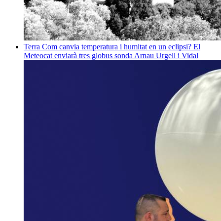
Terra
Com canvia temperatura i humitat en un eclipsi? El
Meteocat enviarà tres globus sonda
Arnau Urgell i Vidal