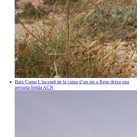
Baix Camp
L'incendi de la cuina d’un pis a Reus deixa una
persona ferida
ACN