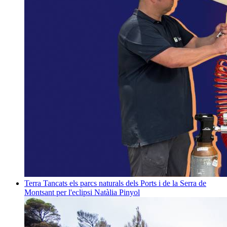
Terra
Tancats els parcs naturals dels Ports i de la Serra de
Montsant per l'eclipsi
Natàlia Pinyol