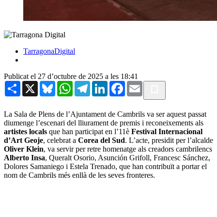
TarragonaDigital
Publicat el 27 d’octubre de 2025 a les 18:41
Share
X
Bluesky
WhatsApp
Telegram
LinkedIn
Facebook
Email
La Sala de Plens de l’Ajuntament de Cambrils va ser aquest passat
diumenge l’escenari del lliurament de premis i reconeixements als
artistes locals
que han participat en l’11è
Festival Internacional
d’Art Geoje
, celebrat a
Corea del Sud
. L’acte, presidit per l’alcalde
Oliver Klein
, va servir per retre homenatge als creadors cambrilencs
Alberto Insa
, Queralt Osorio, Asunción Grifoll, Francesc Sánchez,
Dolores Samaniego i Estela Trenado, que han contribuït a portar el
nom de Cambrils més enllà de les seves fronteres.