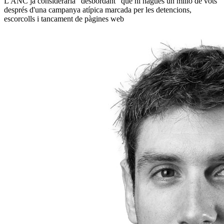
L'ANC ja consideraria "desbordant" que hi hagués un milió de vots
després d'una campanya atípica marcada per les detencions,
escorcolls i tancament de pàgines web