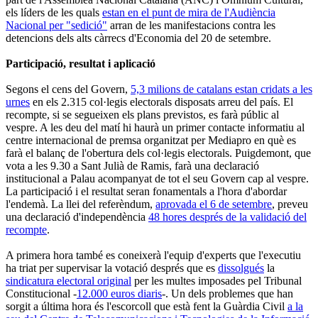
els líders de les quals
estan en el punt de mira de l'Audiència
Nacional per "sedició"
arran de les manifestacions contra les
detencions dels alts càrrecs d'Economia del 20 de setembre.
Participació, resultat i aplicació
Segons el cens del Govern,
5,3 milions de catalans estan cridats a les
urnes
en els 2.315 col·legis electorals disposats arreu del país. El
recompte, si se segueixen els plans previstos, es farà públic al
vespre. A les deu del matí hi haurà un primer contacte informatiu al
centre internacional de premsa organitzat per Mediapro en què es
farà el balanç de l'obertura dels col·legis electorals. Puigdemont, que
vota a les 9.30 a Sant Julià de Ramis, farà una declaració
institucional a Palau acompanyat de tot el seu Govern cap al vespre.
La participació i el resultat seran fonamentals a l'hora d'abordar
l'endemà. La llei del referèndum,
aprovada el 6 de setembre
, preveu
una declaració d'independència
48 hores després de la validació del
recompte
.
A primera hora també es coneixerà l'equip d'experts que l'executiu
ha triat per supervisar la votació després que es
dissolgués
la
sindicatura electoral original
per les multes imposades pel Tribunal
Constitucional -
12.000 euros diaris
-. Un dels problemes que han
sorgit a última hora és l'escorcoll que està fent la Guàrdia Civil
a la