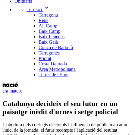
Obituaris
expand_more
Territori
Tarragona
Reus
Alt Camp
Baix Camp
Baix Penedès
Baix Gaià
Conca de Barberà
Tarragonès
Priorat
Costa Daurada
Àrea Metropolitana
Terres de l'Ebre
ara mateix
Catalunya decideix el seu futur en un
paisatge inèdit d'urnes i setge policial
L'obertura dels col·legis electorals i l'afluència de públic marcaran
l'inici de la jornada, el futur recompte i l'aplicació del resultat |