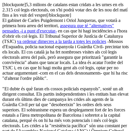
[blockquote]5,3 milions de catalans estan cridats a les urnes en els
2.315 col·legis electorals, on s'hi podrà votar des de les nou del matí
fins a les vuit del vespre[/blockquote]
El gabinet de Carles Puigdemont i Oriol Junqueras, que votarà a
primera hora arreu del territori,
assegura que té "alternatives"
pensades -i a punt d'executar-
en cas que hi hagi incidències a l'hora
d'obrir els col·legis. El Tribunal Superior de Justícia de Catalunya
(TSJC)
va ordenar dimecres a la tarda a totes les policies
-Mossos
d'Esquadra, policia nacional espanyola i Guàrdia Civil- precintar tots
els locals. El cos català ja ha fet nombroses visites als col·legis
electorals arreu del país, però assegura que prioritzarà "garantir la
convivència" abans que tancar locals. La idea és acatar l'ordre del
TSJC i, en cas que hi hagi molta gent als col·legis, optar per no
actuar argumentant -com en el cas dels desnonaments- que hi ha risc
"d'alterar l'ordre públic".
"El dubte és què faran els cossos policials espanyols", sosté un alt
dirigent consultat. Els partits independentistes i les entitats han elevat
durant els últims dies de campanya les crides als agents de la
Guàrdia Civil per tal que "desobeeixin" les ordres dels seus
superiors. El sobiranisme espera un desplegament fort de les forces
estatals a l'àrea metropolitana de Barcelona i sobretot a la capital
catalana, perquè és on hi ha més vots potencials i més col·legis
electorals. Les crides a la "resistència pacífica" són una constant per
part de l'Assemblea Nacional Catalana (ANC) i Òmnium Cultural,