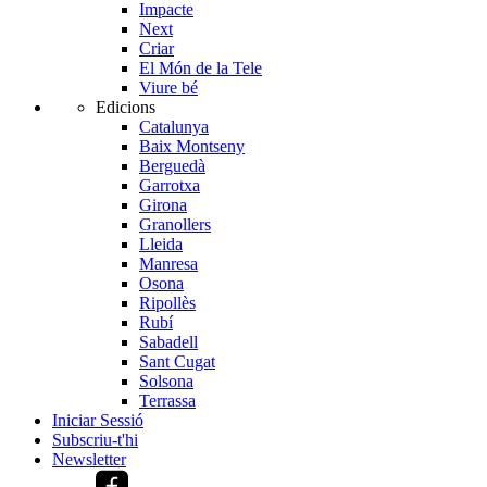
Impacte
Next
Criar
El Món de la Tele
Viure bé
Edicions
Catalunya
Baix Montseny
Berguedà
Garrotxa
Girona
Granollers
Lleida
Manresa
Osona
Ripollès
Rubí
Sabadell
Sant Cugat
Solsona
Terrassa
Iniciar Sessió
Subscriu-t'hi
Newsletter