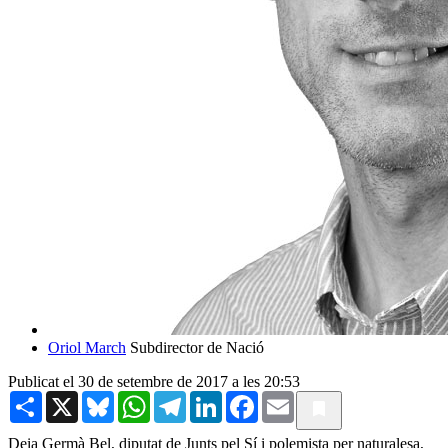
Oriol March
Subdirector de Nació
Publicat el 30 de setembre de 2017 a les 20:53
Share
X
Bluesky
WhatsApp
Telegram
LinkedIn
Facebook
Email
Deia Germà Bel, diputat de Junts pel Sí i polemista per naturalesa,