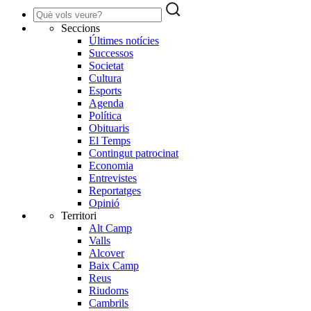
Seccions
Últimes notícies
Successos
Societat
Cultura
Esports
Agenda
Política
Obituaris
El Temps
Contingut patrocinat
Economia
Entrevistes
Reportatges
Opinió
Territori
Alt Camp
Valls
Alcover
Baix Camp
Reus
Riudoms
Cambrils