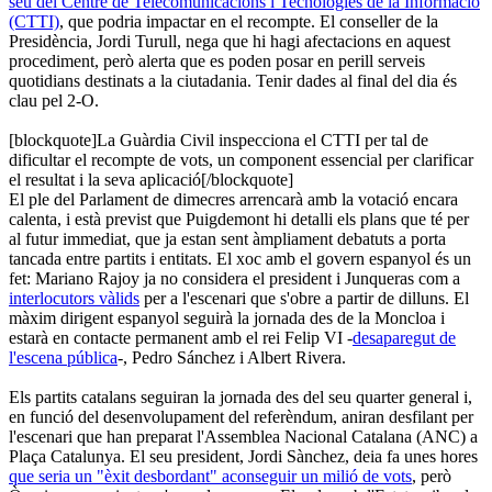
seu del Centre de Telecomunicacions i Tecnologies de la Informació
(CTTI)
, que podria impactar en el recompte. El conseller de la
Presidència, Jordi Turull, nega que hi hagi afectacions en aquest
procediment, però alerta que es poden posar en perill serveis
quotidians destinats a la ciutadania. Tenir dades al final del dia és
clau pel 2-O.
[blockquote]La Guàrdia Civil inspecciona el CTTI per tal de
dificultar el recompte de vots, un component essencial per clarificar
el resultat i la seva aplicació[/blockquote]
El ple del Parlament de dimecres arrencarà amb la votació encara
calenta, i està previst que Puigdemont hi detalli els plans que té per
al futur immediat, que ja estan sent àmpliament debatuts a porta
tancada entre partits i entitats. El xoc amb el govern espanyol és un
fet: Mariano Rajoy ja no considera el president i Junqueras com a
interlocutors vàlids
per a l'escenari que s'obre a partir de dilluns. El
màxim dirigent espanyol seguirà la jornada des de la Moncloa i
estarà en contacte permanent amb el rei Felip VI -
desaparegut de
l'escena pública
-, Pedro Sánchez i Albert Rivera.
Els partits catalans seguiran la jornada des del seu quarter general i,
en funció del desenvolupament del referèndum, aniran desfilant per
l'escenari que han preparat l'Assemblea Nacional Catalana (ANC) a
Plaça Catalunya. El seu president, Jordi Sànchez, deia fa unes hores
que seria un "èxit desbordant" aconseguir un milió de vots
, però