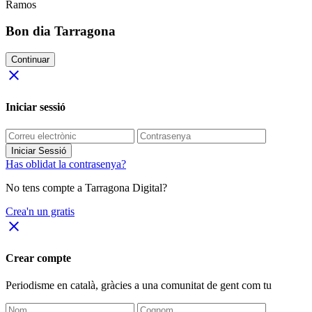
Ramos
Bon dia Tarragona
Continuar
close
Iniciar sessió
Iniciar Sessió
Has oblidat la contrasenya?
No tens compte a Tarragona Digital?
Crea'n un gratis
close
Crear compte
Periodisme
en català
, gràcies a una comunitat de gent com tu