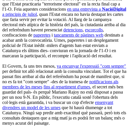
que l'Estat practicaria "terrorisme electoral" en la recta final cap a
l'1-O. Feia aquestes consideracions
en una entrevista a
NacióDigital
a principis de juliol
, quan l'Estat encara no havia destapat les cartes
que faria servir per evitar la votació. Al llarg de la campanya
electoral més atípica de la història del país, la ciutadania arriba al dia
del referèndum havent presenciat
detencions
,
escorcolls
,
confiscacions de
paperetes
i
tancaments de pàgines web
destinats a
acabar amb la convocatòria. Urnes, paperetes i un desplegament
policial de l'Estat inèdit -milers d'agents han estat enviats a
Catalunya els últims dies- conviuran en la jornada de l'1-O i en
marcaran la participació, el recompte i l'aplicació del resultat.
El Govern, fa uns tres mesos,
va encunyar l'expressió "com sempre"
per definir tot allò relacionat amb la consulta vinculant. Tot el que ha
passat fins arribar al dia del referèndum ha posat de manifest que, si
no es fa tot "com sempre" -des de la tramesa de
notificacions als
membres de les meses
fins al repartiment d'urnes
, el secret més ben
guardat del país- és perquè Mariano Rajoy no està disposat a passa
per un nou 9-N. En públic, l'executiu català sosté l'obertura dels
col·legis està garantida, i va buscar un cop d'efecte
ensenyant
divendres un model de les urnes
que hi haurà diumenge a tot
Catalunya. Ningú sap predir amb exactitud què passarà, però tots els
consultats destaquen que a mig matí ja es podrà fer un balanç més o
menys acurat del paisatge.