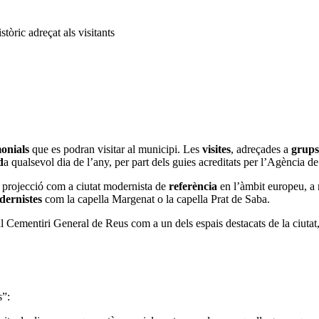
istòric adreçat als visitants
monials
que es podran visitar al municipi. Les
visites
, adreçades a
grup
d
a qualsevol dia de l’any, per part dels guies acreditats per l’Agència d
la projecció com a ciutat modernista de
referència
en l’àmbit europeu, a
dernistes
com la capella Margenat o la capella Prat de Saba.
 al Cementiri General de Reus com a un dels espais destacats de la ciut
s”: