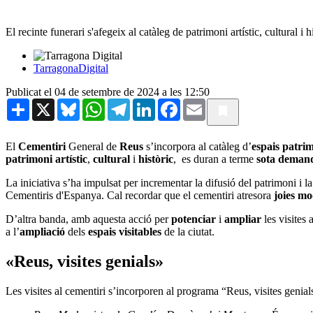
El recinte funerari s'afegeix al catàleg de patrimoni artístic, cultural i h
TarragonaDigital
Publicat el 04 de setembre de 2024 a les 12:50
Share
X
Bluesky
WhatsApp
Telegram
LinkedIn
Facebook
Email
El
Cementiri
General de
Reus
s’incorpora al catàleg d’
espais patri
patrimoni artístic
,
cultural
i
històric
, es duran a terme
sota deman
La iniciativa s’ha impulsat per incrementar la difusió del patrimoni i 
Cementiris d'Espanya. Cal recordar que el cementiri atresora
joies mo
D’altra banda, amb aquesta acció per
potenciar
i
ampliar
les visites
a l’
ampliació
dels
espais visitables
de la ciutat.
«Reus, visites genials»
Les visites al cementiri s’incorporen al programa “Reus, visites genial