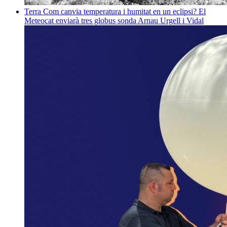
Terra
Com canvia temperatura i humitat en un eclipsi? El
Meteocat enviarà tres globus sonda
Arnau Urgell i Vidal