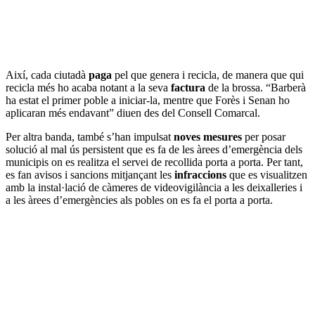
Així, cada ciutadà
paga
pel que genera i recicla, de manera que qui
recicla més ho acaba notant a la seva
factura
de la brossa. “Barberà
ha estat el primer poble a iniciar-la, mentre que Forès i Senan ho
aplicaran més endavant” diuen des del Consell Comarcal.
Per altra banda, també s’han impulsat
noves mesures
per posar
solució al mal ús persistent que es fa de les àrees d’emergència dels
municipis on es realitza el servei de recollida porta a porta. Per tant,
es fan avisos i sancions mitjançant les
infraccions
que es visualitzen
amb la instal·lació de càmeres de videovigilància a les deixalleries i
a les àrees d’emergències als pobles on es fa el porta a porta.