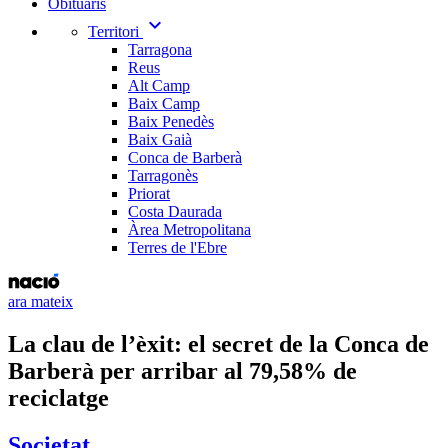
Obituaris
expand_more
Territori
Tarragona
Reus
Alt Camp
Baix Camp
Baix Penedès
Baix Gaià
Conca de Barberà
Tarragonès
Priorat
Costa Daurada
Àrea Metropolitana
Terres de l'Ebre
ara mateix
La clau de l’èxit: el secret de la Conca de
Barberà per arribar al 79,58% de
reciclatge
Societat