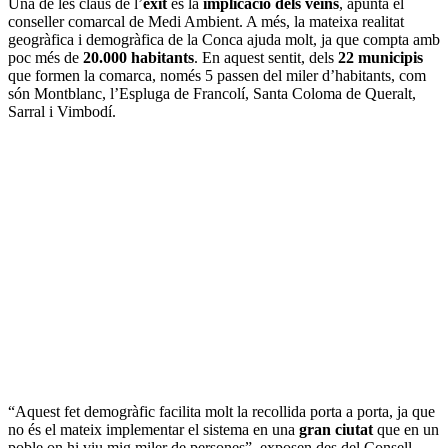
Una de les claus de l’
èxit
és la
implicació dels veïns
, apunta el
conseller comarcal de Medi Ambient. A més, la mateixa realitat
geogràfica i demogràfica de la Conca ajuda molt, ja que compta amb
poc més de
20.000 habitants
. En aquest sentit, dels
22 municipis
que formen la comarca, només 5 passen del miler d’habitants, com
són Montblanc, l’Espluga de Francolí, Santa Coloma de Queralt,
Sarral i Vimbodí.
“Aquest fet demogràfic facilita molt la recollida porta a porta, ja que
no és el mateix implementar el sistema en una
gran ciutat
que en un
poble on hi viu mig miler de persones”, exposen des del Consell