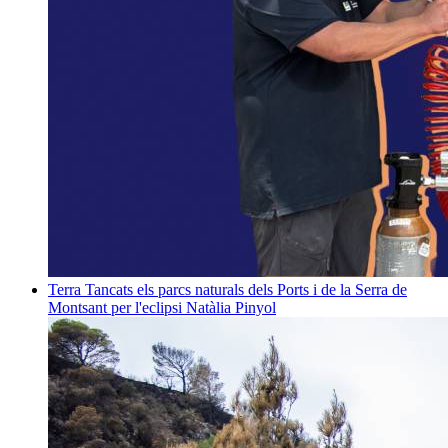
Terra
Tancats els parcs naturals dels Ports i de la Serra de
Montsant per l'eclipsi
Natàlia Pinyol