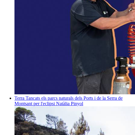
Terra
Tancats els parcs naturals dels Ports i de la Serra de
Montsant per l'eclipsi
Natàlia Pinyol