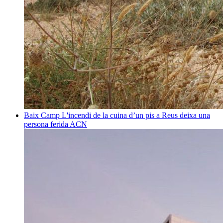
Baix Camp
L'incendi de la cuina d’un pis a Reus deixa una
persona ferida
ACN