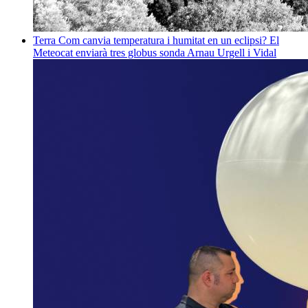
Terra
Com canvia temperatura i humitat en un eclipsi? El
Meteocat enviarà tres globus sonda
Arnau Urgell i Vidal