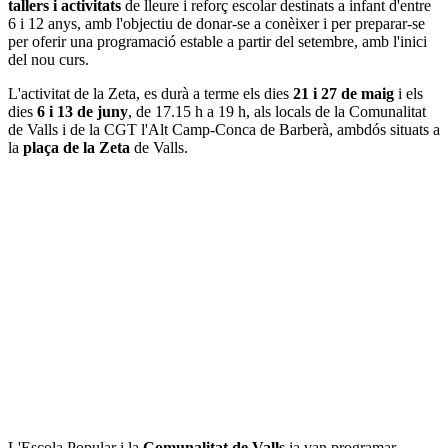
tallers i activitats
de lleure i reforç escolar destinats a infant d'entre
6 i 12 anys, amb l'objectiu de donar-se a conèixer i per preparar-se
per oferir una programació estable a partir del setembre, amb l'inici
del nou curs.
L'activitat de la Zeta, es durà a terme els dies
21 i 27 de maig
i els
dies
6 i 13 de juny
, de 17.15 h a 19 h, als locals de la Comunalitat
de Valls i de la CGT l'Alt Camp-Conca de Barberà, ambdós situats a
la
plaça de la Zeta
de Valls.
L'Escola Popular i la
Comunalitat de Valls
ja van programar,