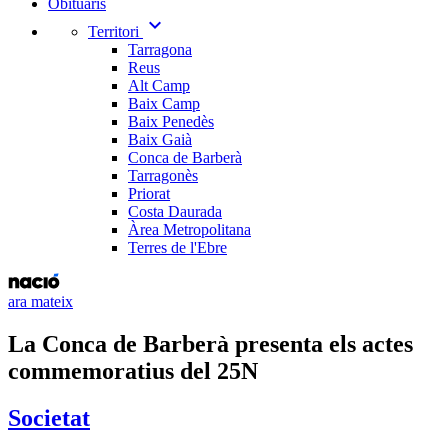
Obituaris
expand_more
Territori
Tarragona
Reus
Alt Camp
Baix Camp
Baix Penedès
Baix Gaià
Conca de Barberà
Tarragonès
Priorat
Costa Daurada
Àrea Metropolitana
Terres de l'Ebre
ara mateix
La Conca de Barberà presenta els actes
commemoratius del 25N
Societat