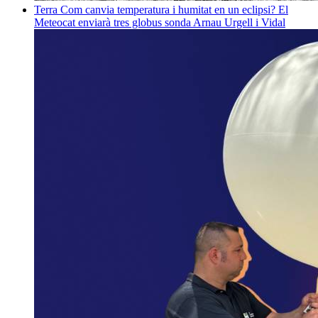
Terra
Com canvia temperatura i humitat en un eclipsi? El
Meteocat enviarà tres globus sonda
Arnau Urgell i Vidal