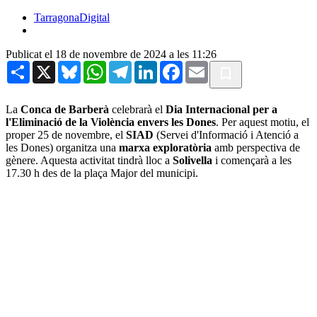
TarragonaDigital
Publicat el 18 de novembre de 2024 a les 11:26
Share
X
Bluesky
WhatsApp
Telegram
LinkedIn
Facebook
Email
La
Conca de Barberà
celebrarà el
Dia Internacional per a
l'Eliminació de la Violència envers les Dones
. Per aquest motiu, el
proper 25 de novembre, el
SIAD
(Servei d'Informació i Atenció a
les Dones) organitza una
marxa exploratòria
amb perspectiva de
gènere. Aquesta activitat tindrà lloc a
Solivella
i començarà a les
17.30 h des de la plaça Major del municipi.