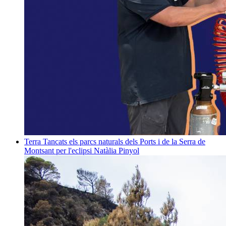
Terra
Tancats els parcs naturals dels Ports i de la Serra de
Montsant per l'eclipsi
Natàlia Pinyol