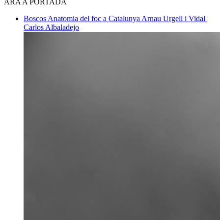
ARA A PORTADA
Boscos
Anatomia del foc a Catalunya
Arnau Urgell i Vidal |
Carlos Albaladejo