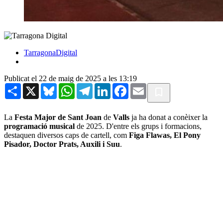
TarragonaDigital
Publicat el 22 de maig de 2025 a les 13:19
Share
X
Bluesky
WhatsApp
Telegram
LinkedIn
Facebook
Email
La
Festa Major de Sant Joan
de
Valls
ja ha donat a conèixer la
programació musical
de 2025. D'entre els grups i formacions,
destaquen diversos caps de cartell, com
Figa Flawas, El Pony
Pisador, Doctor Prats, Auxili i Suu
.