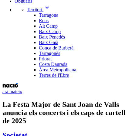
Obituaris
expand_more
Territori
Tarragona
Reus
Alt Camp
Baix Camp
Baix Penedès
Baix Gaià
Conca de Barberà
Tarragonès
Priorat
Costa Daurada
Àrea Metropolitana
Terres de l'Ebre
ara mateix
La Festa Major de Sant Joan de Valls
anuncia els concerts i els caps de cartell
de 2025
Societat