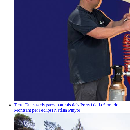
Terra
Tancats els parcs naturals dels Ports i de la Serra de
Montsant per l'eclipsi
Natàlia Pinyol