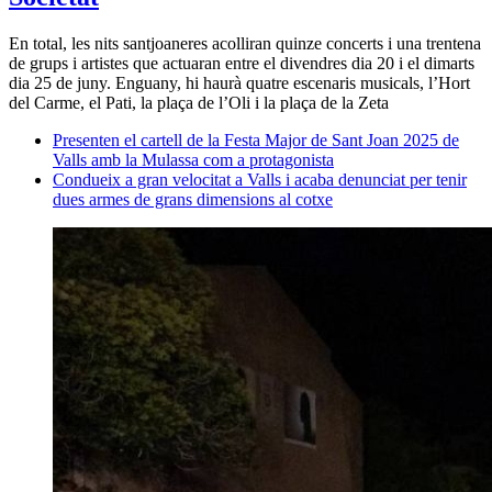
En total, les nits santjoaneres acolliran quinze concerts i una trentena
de grups i artistes que actuaran entre el divendres dia 20 i el dimarts
dia 25 de juny. Enguany, hi haurà quatre escenaris musicals, l’Hort
del Carme, el Pati, la plaça de l’Oli i la plaça de la Zeta
Presenten el cartell de la Festa Major de Sant Joan 2025 de
Valls amb la Mulassa com a protagonista
Condueix a gran velocitat a Valls i acaba denunciat per tenir
dues armes de grans dimensions al cotxe