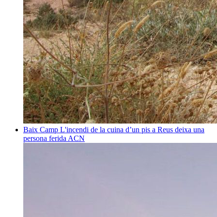
Baix Camp
L'incendi de la cuina d’un pis a Reus deixa una
persona ferida
ACN