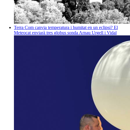
Terra
Com canvia temperatura i humitat en un eclipsi? El
Meteocat enviarà tres globus sonda
Arnau Urgell i Vidal