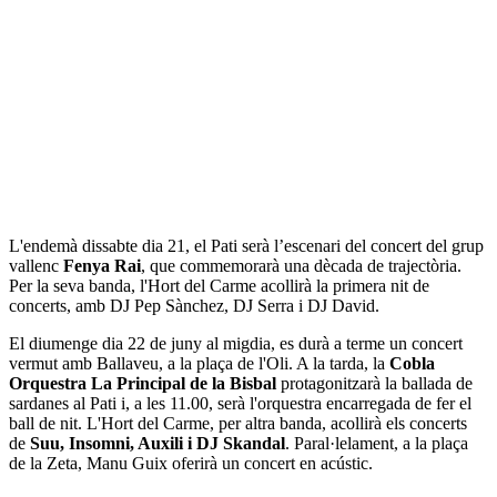
L'endemà dissabte dia 21, el Pati serà l’escenari del concert del grup
vallenc
Fenya Rai
, que commemorarà una dècada de trajectòria.
Per la seva banda, l'Hort del Carme acollirà la primera nit de
concerts, amb DJ Pep Sànchez, DJ Serra i DJ David.
El diumenge dia 22 de juny al migdia, es durà a terme un concert
vermut amb Ballaveu, a la plaça de l'Oli. A la tarda, la
Cobla
Orquestra La Principal de la Bisbal
protagonitzarà la ballada de
sardanes al Pati i, a les 11.00, serà l'orquestra encarregada de fer el
ball de nit. L'Hort del Carme, per altra banda, acollirà els concerts
de
Suu, Insomni, Auxili i DJ Skandal
. Paral·lelament, a la plaça
de la Zeta, Manu Guix oferirà un concert en acústic.