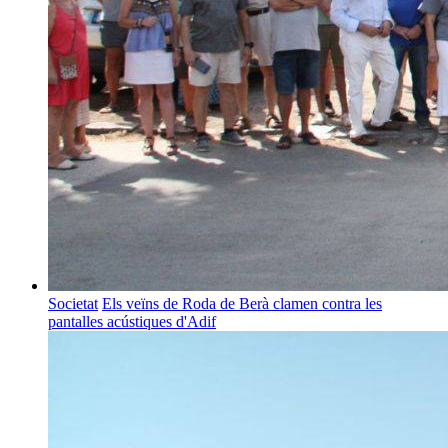
Societat
Els veïns de Roda de Berà clamen contra les
pantalles acústiques d'Adif