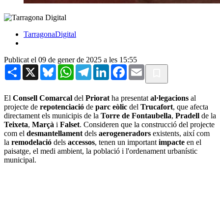
TarragonaDigital
Publicat el 09 de gener de 2025 a les 15:55
Share
X
Bluesky
WhatsApp
Telegram
LinkedIn
Facebook
Email
El
Consell Comarcal
del
Priorat
ha presentat
al·legacions
al
projecte de
repotenciació
de
parc eòlic
del
Trucafort
, que afecta
directament els municipis de la
Torre de Fontaubella
,
Pradell
de la
Teixeta
,
Marçà
i
Falset
. Consideren que la construcció del projecte
com el
desmantellament
dels
aerogeneradors
existents, així com
la
remodelació
dels
accessos
, tenen un important
impacte
en el
paisatge, el medi ambient, la població i l'ordenament urbanístic
municipal.