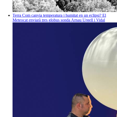
Terra
Com canvia temperatura i humitat en un eclipsi? El
Meteocat enviarà tres globus sonda
Arnau Urgell i Vidal