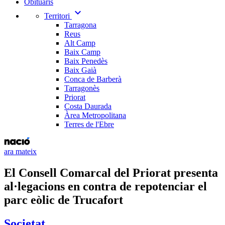
Obituaris
expand_more
Territori
Tarragona
Reus
Alt Camp
Baix Camp
Baix Penedès
Baix Gaià
Conca de Barberà
Tarragonès
Priorat
Costa Daurada
Àrea Metropolitana
Terres de l'Ebre
ara mateix
El Consell Comarcal del Priorat presenta
al·legacions en contra de repotenciar el
parc eòlic de Trucafort
Societat