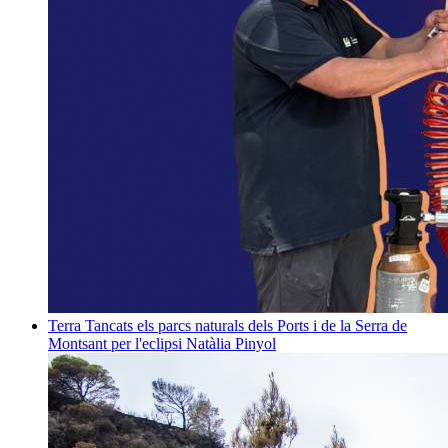
Terra
Tancats els parcs naturals dels Ports i de la Serra de
Montsant per l'eclipsi
Natàlia Pinyol