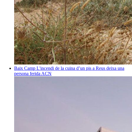
Baix Camp
L'incendi de la cuina d’un pis a Reus deixa una
persona ferida
ACN