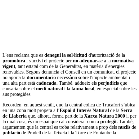
L'ens reclama que es
denegui la sol·licitud
d'autorització de la
promotora
i s'arxivi el projecte per
no adequar
-se a la
normativa
vigent
, tant estatal com de la Generalitat, en matèria d'energies
renovables. Segons denuncia el Consell en un comunicat, el projecte
no aporta la
documentació
necessària sobre l'impacte ambiental i
una alta part està
caducada
. També, addueix els
perjudicis
que
causaria sobre el
medi natural
i la
fauna local
, en especial sobre les
aus protegides.
Recorden, en aquest sentit, que la central eòlica de Trucafort s’ubica
en una zona molt propera a l’
Espai d'Interès Natural
de la
Serra
de Llaberia
que, alhora, forma part de la
Xarxa Natura 2000
i, per
la qual cosa, és un espai que cal considerar com a
protegit
. També,
argumenten que la central es troba relativament a prop dels
nuclis
de
població
de Pradell de la Teixeta i la Torre de Fontaubella.