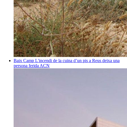
Baix Camp
L'incendi de la cuina d’un pis a Reus deixa una
persona ferida
ACN