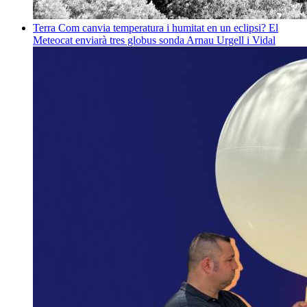
Terra
Com canvia temperatura i humitat en un eclipsi? El
Meteocat enviarà tres globus sonda
Arnau Urgell i Vidal