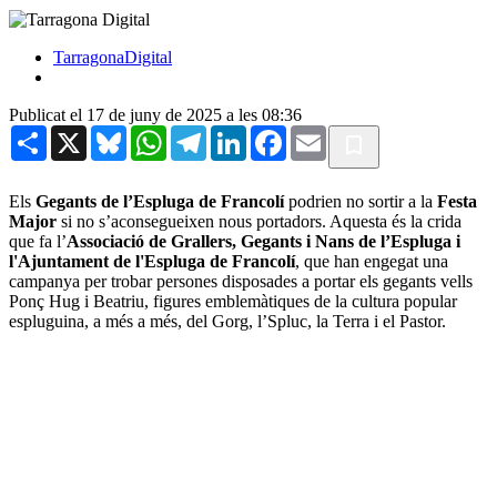
TarragonaDigital
Publicat el 17 de juny de 2025 a les 08:36
Share
X
Bluesky
WhatsApp
Telegram
LinkedIn
Facebook
Email
Els
Gegants de l’Espluga de Francolí
podrien no sortir a la
Festa
Major
si no s’aconsegueixen nous portadors. Aquesta és la crida
que fa l’
Associació de Grallers, Gegants i Nans de l’Espluga i
l'Ajuntament de l'Espluga de Francolí
, que han engegat una
campanya per trobar persones disposades a portar els gegants vells
Ponç Hug i Beatriu, figures emblemàtiques de la cultura popular
espluguina, a més a més, del Gorg, l’Spluc, la Terra i el Pastor.