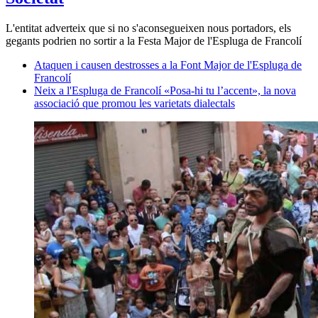
L'entitat adverteix que si no s'aconsegueixen nous portadors, els
gegants podrien no sortir a la Festa Major de l'Espluga de Francolí
Ataquen i causen destrosses a la Font Major de l'Espluga de
Francolí
Neix a l'Espluga de Francolí «Posa-hi tu l’accent», la nova
associació que promou les varietats dialectals