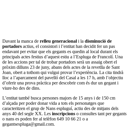
Davant la manca de
relleu generacional
i la
disminució de
portadors
actius, el consistori i l’entitat han decidit fer un pas
endavant per evitar que els gegants es quedin al local durant els
principals actes festius d’aquest estiu a l’Espluga de Francolí. Una
de les accions per tal de trobar portadors serà un assaig obert el
pròxim dilluns 23 de juny, abans dels actes de la revetlla de Sant
Joan, obert a tothom qui vulgui provar l’experiència. La cita tindrà
lloc a l’aparcament del pavelló del Casal a les 17 h, amb l’objectiu
d’oferir una prova pràctica per descobrir com és dur un gegant i
viure-ho des de dins.
L’entitat també busca persones majors de 15 anys i de 150 cm
d’alçada per poder donar vida a tots els personatges que
caracteritzen el grup de Nans espluguí, actiu des de mitjans dels
anys 40 del segle XX. Les
inscripcions
o consultes tant per gegants
o nans es poden fer al telèfon 649 10 66 21 o a
gegantsespluga@gmail.com.