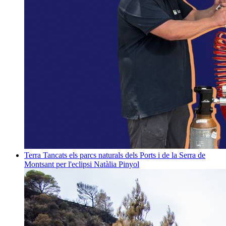
Terra
Tancats els parcs naturals dels Ports i de la Serra de
Montsant per l'eclipsi
Natàlia Pinyol