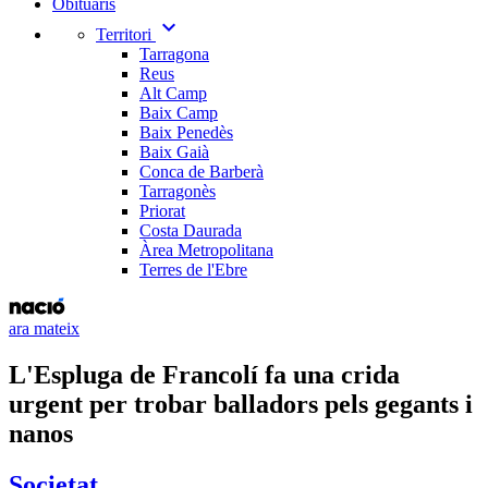
Obituaris
expand_more
Territori
Tarragona
Reus
Alt Camp
Baix Camp
Baix Penedès
Baix Gaià
Conca de Barberà
Tarragonès
Priorat
Costa Daurada
Àrea Metropolitana
Terres de l'Ebre
ara mateix
L'Espluga de Francolí fa una crida
urgent per trobar balladors pels gegants i
nanos
Societat