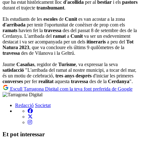
que ha estat històricament lloc
d'acollida
per al
bestiar
i els
pastors
durant el trajecte
transhumant
.
Els estudiants de les
escoles
de
Cunit
es van acostar a la zona
d'arribada
per tenir l'oportunitat de conèixer de prop com els
ramats
havien fet la
travessa
des del passat 8 de setembre des de la
Cerdanya. L'arribada del
ramat
a
Cunit
va ser un esdeveniment
destacat i va ser acompanyada per un dels
itineraris
a peu del
Tot
Natura 2023
, que va concloure els últims 9 quilòmetres de la
travessa
des de Vilanova i la Geltrú.
Jaume
Casañas
, regidor de
Turisme
, va expressar la seva
satisfacció
"L'arribada del ramat al nostre municipi, a tocar del mar,
és un motiu de celebració,
tres
anys
després
d'iniciar les primeres
converses
per fer
realitat
aquesta
travessa
des de la
Cerdanya
".
Escull Tarragona Digital com la teva font preferida de Google
Redacció
Societat
Et pot interessar