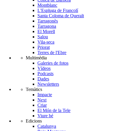
Montblanc
L'Espluga de Francolí
Santa Coloma de Queralt
Tarragonès
Tarragona
El Morell
Salou
Vila-seca
Priorat
Terres de l'Ebre
Multimèdia
Galeries de fotos
Vídeos
Podcasts
Dades
Newsletters
Temàtics
Impacte
Next
Criar
El Món de la Tele
Viure bé
Edicions
Catalunya