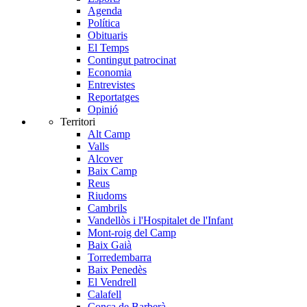
Agenda
Política
Obituaris
El Temps
Contingut patrocinat
Economia
Entrevistes
Reportatges
Opinió
Territori
Alt Camp
Valls
Alcover
Baix Camp
Reus
Riudoms
Cambrils
Vandellòs i l'Hospitalet de l'Infant
Mont-roig del Camp
Baix Gaià
Torredembarra
Baix Penedès
El Vendrell
Calafell
Conca de Barberà