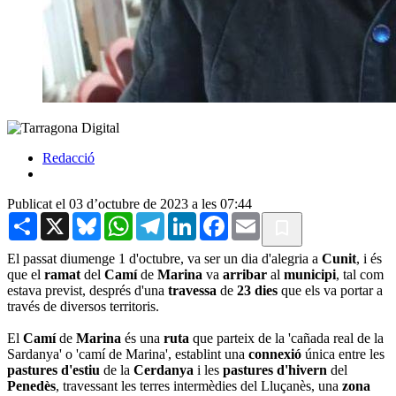
Redacció
Publicat el 03 d’octubre de 2023 a les 07:44
Share
X
Bluesky
WhatsApp
Telegram
LinkedIn
Facebook
Email
El passat diumenge 1 d'octubre, va ser un dia d'alegria a
Cunit
, i és
que el
ramat
del
Camí
de
Marina
va
arribar
al
municipi
, tal com
estava previst, després d'una
travessa
de
23 dies
que els va portar a
través de diversos territoris.
El
Camí
de
Marina
és una
ruta
que parteix de la 'cañada real de la
Sardanya' o 'camí de Marina', establint una
connexió
única entre les
pastures
d'estiu
de la
Cerdanya
i les
pastures
d'hivern
del
Penedès
, travessant les terres intermèdies del Lluçanès, una
zona