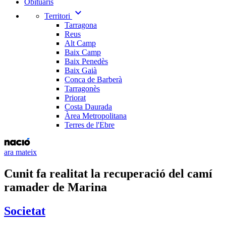
Obituaris
expand_more
Territori
Tarragona
Reus
Alt Camp
Baix Camp
Baix Penedès
Baix Gaià
Conca de Barberà
Tarragonès
Priorat
Costa Daurada
Àrea Metropolitana
Terres de l'Ebre
ara mateix
Cunit fa realitat la recuperació del camí
ramader de Marina
Societat