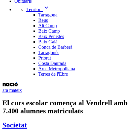
Obituaris
expand_more
Territori
Tarragona
Reus
Alt Camp
Baix Camp
Baix Penedès
Baix Gaià
Conca de Barberà
Tarragonès
Priorat
Costa Daurada
Àrea Metropolitana
Terres de l'Ebre
ara mateix
El curs escolar comença al Vendrell amb
7.400 alumnes matriculats
Societat