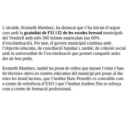
L’alcalde, Kenneth Martínez, ha destacat que s’ha iniciat el segon
curs amb la
gratuïtat de l’I1 i I2 de les escoles bressol
municipals
del Vendrell amb més 360 infants matriculats (un 60%
d’escolarització). Per tant, el govern municipal continua amb
l’objectiu educatiu, de conciliació familiar i, també, de cohesió social
amb la universalitat de l’escolarització que permet compartir aules
des de ben petits.
Kenneth Martínez, també ha posat de relleu que durant l’estiu s’han
fet diverses obres en centres educatius del municipi per posar al dia
totes les instal·lacions, que l’institut Baix Penedès es consolida com
a centre de referència d’ESO i que l’institut Andreu Nin es reforça
com a centre de formació professional.