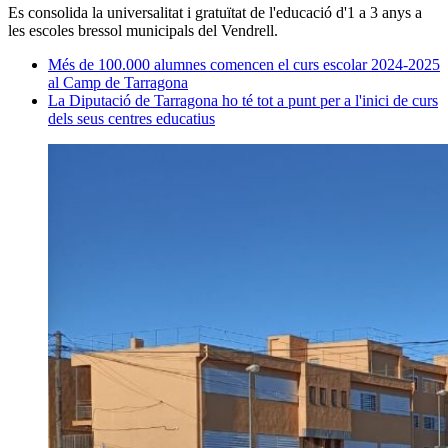
Es consolida la universalitat i gratuïtat de l'educació d'1 a 3 anys a
les escoles bressol municipals del Vendrell.
Més de 100.000 alumnes comencen el curs escolar 2024-2025
al Camp de Tarragona
La Diputació de Tarragona ho té tot a punt per a l'inici de curs
dels seus centres educatius