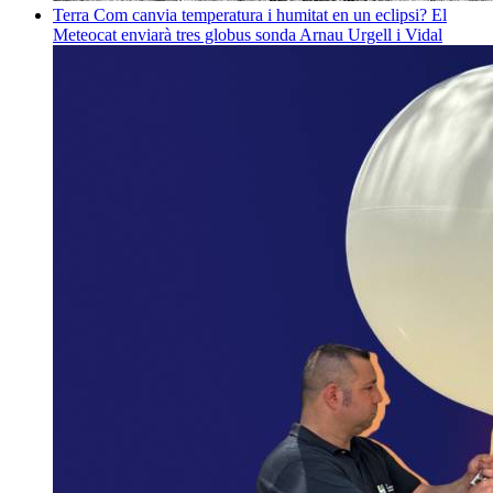
Terra
Com canvia temperatura i humitat en un eclipsi? El
Meteocat enviarà tres globus sonda
Arnau Urgell i Vidal