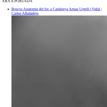
ARA A PORTADA
Boscos
Anatomia del foc a Catalunya
Arnau Urgell i Vidal |
Carlos Albaladejo