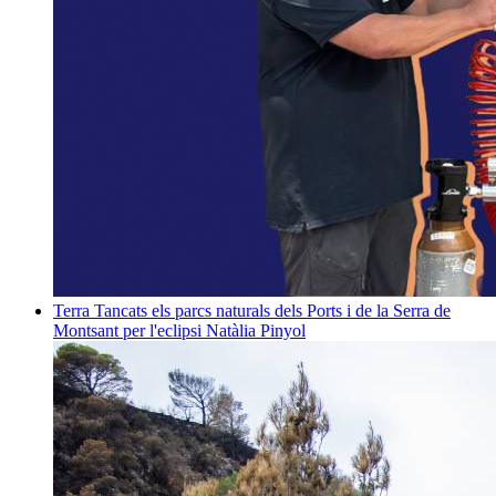
Terra
Tancats els parcs naturals dels Ports i de la Serra de
Montsant per l'eclipsi
Natàlia Pinyol