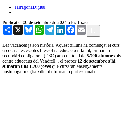
TarragonaDigital
Publicat el 09 de setembre de 2024 a les 15:26
Share
X
Bluesky
WhatsApp
Telegram
LinkedIn
Facebook
Email
Les vacances ja son història. Aquest dilluns ha començat el curs
escolar a les escoles bressol i a educació infantil, primària i
secundària obligatòria (ESO) amb un total de
5.700 alumnes
als
centre educatius del Vendrell, i el proper
12 de setembre s’hi
sumaran uns 1.700 joves
que cursaran ensenyaments
postobligatoris (batxillerat i formació professional).