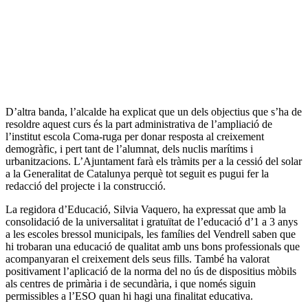
D’altra banda, l’alcalde ha explicat que un dels objectius que s’ha de
resoldre aquest curs és la part administrativa de l’ampliació de
l’institut escola Coma-ruga per donar resposta al creixement
demogràfic, i pert tant de l’alumnat, dels nuclis marítims i
urbanitzacions. L’Ajuntament farà els tràmits per a la cessió del solar
a la Generalitat de Catalunya perquè tot seguit es pugui fer la
redacció del projecte i la construcció.
La regidora d’Educació, Silvia Vaquero, ha expressat que amb la
consolidació de la universalitat i gratuïtat de l’educació d’1 a 3 anys
a les escoles bressol municipals, les famílies del Vendrell saben que
hi trobaran una educació de qualitat amb uns bons professionals que
acompanyaran el creixement dels seus fills. També ha valorat
positivament l’aplicació de la norma del no ús de dispositius mòbils
als centres de primària i de secundària, i que només siguin
permissibles a l’ESO quan hi hagi una finalitat educativa.