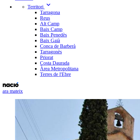
expand_more
Territori
Tarragona
Reus
Alt Camp
Baix Camp
Baix Penedès
Baix Gaià
Conca de Barberà
Tarragonès
Priorat
Costa Daurada
Àrea Metropolitana
Terres de l'Ebre
ara mateix