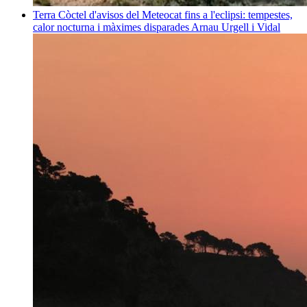
Terra
Còctel d'avisos del Meteocat fins a l'eclipsi: tempestes,
calor nocturna i màximes disparades
Arnau Urgell i Vidal