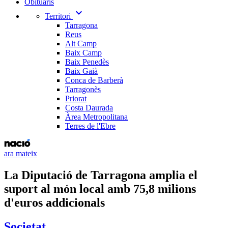
Obituaris
expand_more
Territori
Tarragona
Reus
Alt Camp
Baix Camp
Baix Penedès
Baix Gaià
Conca de Barberà
Tarragonès
Priorat
Costa Daurada
Àrea Metropolitana
Terres de l'Ebre
ara mateix
La Diputació de Tarragona amplia el
suport al món local amb 75,8 milions
d'euros addicionals
Societat