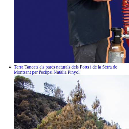
Terra
Tancats els parcs naturals dels Ports i de la Serra de
Montsant per l'eclipsi
Natàlia Pinyol