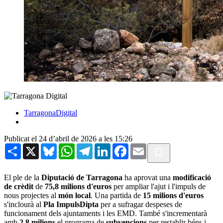
TarragonaDigital
Publicat el 24 d’abril de 2026 a les 15:26
Share
X
Bluesky
WhatsApp
Telegram
LinkedIn
Facebook
Email
El ple de la
Diputació de Tarragona
ha aprovat una
modificació
de crèdit
de
75,8 milions d'euros
per ampliar l'ajut i l'impuls de
nous projectes al
món local
. Una partida de
15 milions d'euros
s'inclourà al
Pla ImpulsDipta
per a sufragar despeses de
funcionament dels ajuntaments i les EMD. També s'incrementarà
amb
2,8 milions
el programa de
subvencions
per restablir béns i