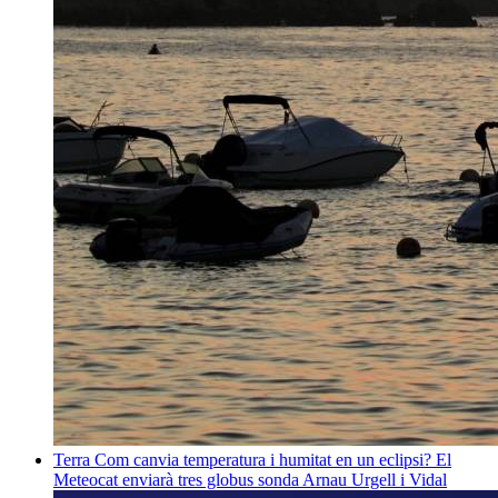
Terra
Com canvia temperatura i humitat en un eclipsi? El
Meteocat enviarà tres globus sonda
Arnau Urgell i Vidal