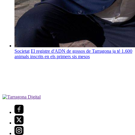
Societat
El registre d'ADN de gossos de Tarragona ja té 1.600
animals inscrits en els primers sis mesos