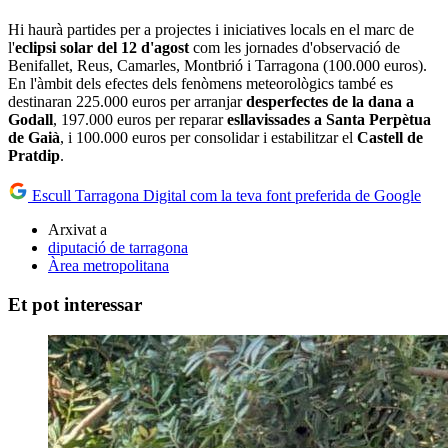
Hi haurà partides per a projectes i iniciatives locals en el marc de
l'
eclipsi solar del 12 d'agost
com les jornades d'observació de
Benifallet, Reus, Camarles, Montbrió i Tarragona (100.000 euros).
En l'àmbit dels efectes dels fenòmens meteorològics també es
destinaran 225.000 euros per arranjar
desperfectes de la dana a
Godall
, 197.000 euros per reparar
esllavissades a Santa Perpètua
de Gaià
, i 100.000 euros per consolidar i estabilitzar el
Castell de
Pratdip
.
Escull Tarragona Digital com la teva font preferida de Google
Arxivat a
diputació de tarragona
Àrea metropolitana
Et pot interessar