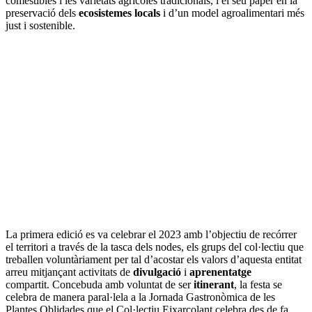
comestibles i les varietats agrícoles tradicionals, i el seu paper en la
preservació dels
ecosistemes locals
i d’un model agroalimentari més
just i sostenible.
La primera edició es va celebrar el 2023 amb l’objectiu de recórrer
el territori a través de la tasca dels nodes, els grups del col·lectiu que
treballen voluntàriament per tal d’acostar els valors d’aquesta entitat
arreu mitjançant activitats de
divulgació
i
aprenentatge
compartit. Concebuda amb voluntat de ser
itinerant
, la festa se
celebra de manera paral·lela a la Jornada Gastronòmica de les
Plantes Oblidades que el Col·lectiu Eixarcolant celebra des de fa