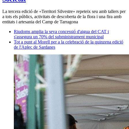
La tercera edició de «Territori Silvestre» repeteix seu amb tallers per
a tots els públics, activitats de descoberta de la flora i una fira amb
entitats i artesania del Camp de Tarragona
Riudoms amplia la seva concessió d'aigua del CAT i
s'assegura un 70% del subministrament municipal
Tot a punt al Morell per a la celebració de la quinzena edició
de l'Aplec de Sardanes