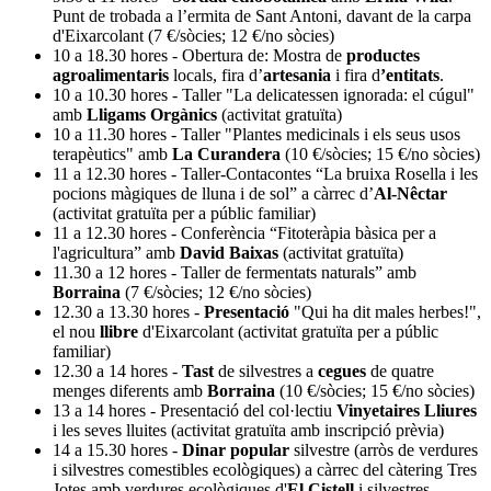
Punt de trobada a l’ermita de Sant Antoni, davant de la carpa
d'Eixarcolant (7 €/sòcies; 12 €/no sòcies)
10 a 18.30 hores - Obertura de: Mostra de
productes
agroalimentaris
locals, fira d’
artesania
i fira d
’entitats
.
10 a 10.30 hores - Taller "La delicatessen ignorada: el cúgul"
amb
Lligams Orgànics
(activitat gratuïta)
10 a 11.30 hores - Taller "Plantes medicinals i els seus usos
terapèutics" amb
La Curandera
(10 €/sòcies; 15 €/no sòcies)
11 a 12.30 hores - Taller-Contacontes “La bruixa Rosella i les
pocions màgiques de lluna i de sol” a càrrec d’
Al-Nêctar
(activitat gratuïta per a públic familiar)
11 a 12.30 hores - Conferència “Fitoteràpia bàsica per a
l'agricultura” amb
David Baixas
(activitat gratuïta)
11.30 a 12 hores - Taller de fermentats naturals” amb
Borraina
(7 €/sòcies; 12 €/no sòcies)
12.30 a 13.30 hores -
Presentació
"Qui ha dit males herbes!",
el nou
llibre
d'Eixarcolant (activitat gratuïta per a públic
familiar)
12.30 a 14 hores -
Tast
de silvestres a
cegues
de quatre
menges diferents amb
Borraina
(10 €/sòcies; 15 €/no sòcies)
13 a 14 hores - Presentació del col·lectiu
Vinyetaires Lliures
i les seves lluites (activitat gratuïta amb inscripció prèvia)
14 a 15.30 hores -
Dinar popular
silvestre (arròs de verdures
i silvestres comestibles ecològiques) a càrrec del càtering Tres
Jotes amb verdures ecològiques d'
El Cistell
i silvestres