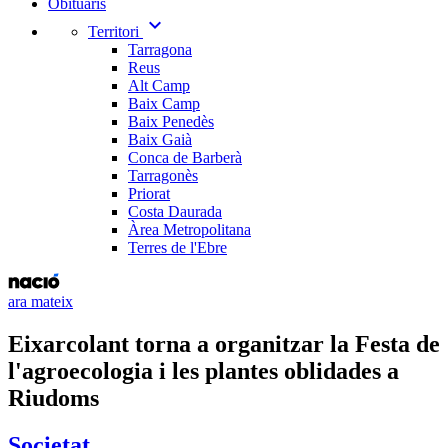
Obituaris
expand_more
Territori
Tarragona
Reus
Alt Camp
Baix Camp
Baix Penedès
Baix Gaià
Conca de Barberà
Tarragonès
Priorat
Costa Daurada
Àrea Metropolitana
Terres de l'Ebre
ara mateix
Eixarcolant torna a organitzar la Festa de
l'agroecologia i les plantes oblidades a
Riudoms
Societat