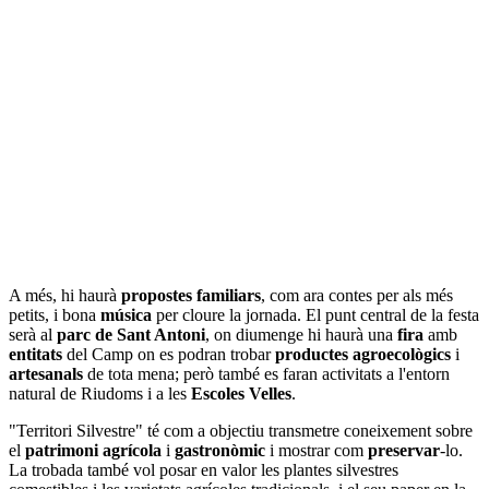
A més, hi haurà
propostes familiars
, com ara contes per als més
petits, i bona
música
per cloure la jornada. El punt central de la festa
serà al
parc de Sant Antoni
, on diumenge hi haurà una
fira
amb
entitats
del Camp on es podran trobar
productes agroecològics
i
artesanals
de tota mena; però també es faran activitats a l'entorn
natural de Riudoms i a les
Escoles Velles
.
"Territori Silvestre" té com a objectiu transmetre coneixement sobre
el
patrimoni agrícola
i
gastronòmic
i mostrar com
preservar
-lo.
La trobada també vol posar en valor les plantes silvestres