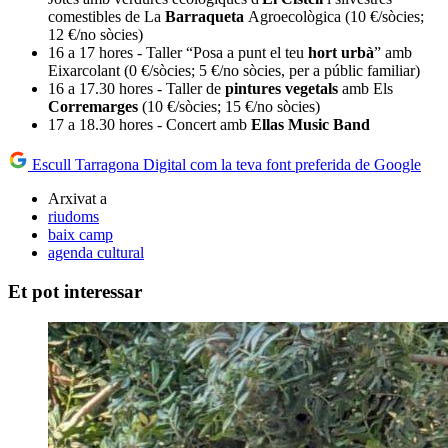
comestibles de La
Barraqueta
Agroecològica (10 €/sòcies;
12 €/no sòcies)
16 a 17 hores - Taller “Posa a punt el teu
hort urbà
” amb
Eixarcolant (0 €/sòcies; 5 €/no sòcies, per a públic familiar)
16 a 17.30 hores - Taller de
pintures vegetals
amb Els
Corremarges
(10 €/sòcies; 15 €/no sòcies)
17 a 18.30 hores - Concert amb
Ellas Music Band
Escull Tarragona Digital com la teva font preferida de Google
Arxivat a
riudoms
baix camp
agenda cultural
Et pot interessar