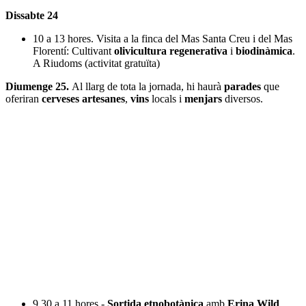
Dissabte 24
10 a 13 hores. Visita a la finca del Mas Santa Creu i del Mas
Florentí: Cultivant
olivicultura regenerativa
i
biodinàmica
.
A Riudoms (activitat gratuïta)
Diumenge 25.
Al llarg de tota la jornada, hi haurà
parades
que
oferiran
cerveses artesanes
,
vins
locals i
menjars
diversos.
9.30 a 11 hores -
Sortida etnobotànica
amb
Erina Wild
.