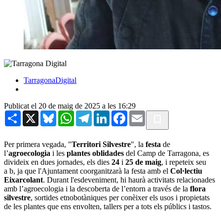
TarragonaDigital
Publicat el 20 de maig de 2025 a les 16:29
Share
X
Bluesky
WhatsApp
Telegram
LinkedIn
Facebook
Email
Per primera vegada, "
Territori Silvestre
", la
festa
de
l’
agroecologia
i les
plantes oblidades
del Camp de Tarragona, es
divideix en dues jornades, els dies
24
i
25 de maig
, i repeteix seu
a b, ja que l'Ajuntament coorganitzarà la festa amb el
Col·lectiu
Eixarcolant
. Durant l'esdeveniment, hi haurà activitats relacionades
amb l’agroecologia i la descoberta de l’entorn a través de la
flora
silvestre
, sortides etnobotàniques per conèixer els usos i propietats
de les plantes que ens envolten, tallers per a tots els públics i tastos.