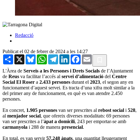
Redacció
Publicat el 02 de febrer de 2024 a les 14:27
Share
X
Bluesky
WhatsApp
Telegram
LinkedIn
Facebook
Email
L'Àrea de
Serveis a les Persones i Drets Socials
de l’Ajuntament
de
Reus
va facilitar l’accés al
servei d’alimentació
del
Centre
Social El Roser
a
2.433 persones
durant el
2023
, el segon any en
funcionament d’aquest servei. Es tracta d’una xifra molt similar a la
del primer any de funcionament, en què es van atendre 2.450
persones.
En concret,
1.905 persones
van ser prescrites al
rebost social
i
528
,
al
menjador social
, que ofereix diverses modalitats: 69 persones
van ser prescrites a l’
àpat a domicili
, 243 per emportar-se amb
carmanyola
i 288 de manera
presencial
.
En total, es van servir
57.248 àpats
, una quantitat lleugerament