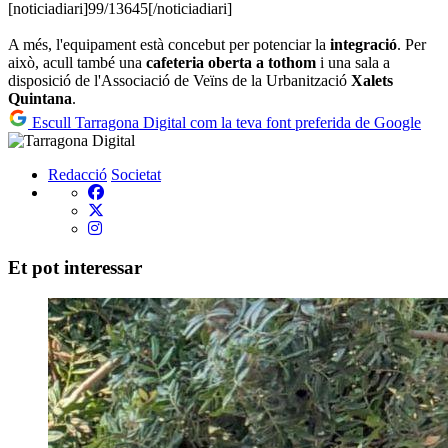
[noticiadiari]99/13645[/noticiadiari]
A més, l'equipament està concebut per potenciar la
integració
. Per
això, acull també una
cafeteria oberta a tothom
i una sala a
disposició de l'Associació de Veïns de la Urbanització
Xalets
Quintana
.
Escull Tarragona Digital com la teva font preferida de Google
Redacció
Societat
Et pot interessar