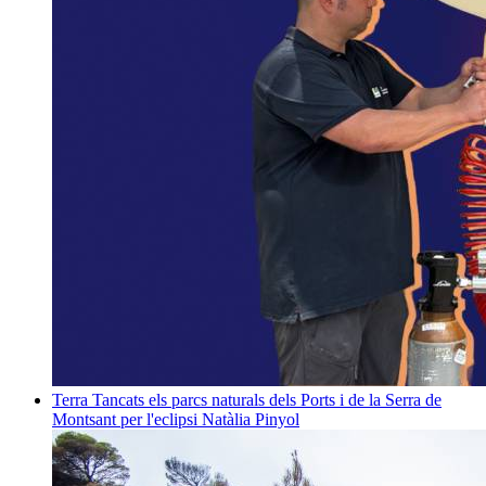
Terra
Tancats els parcs naturals dels Ports i de la Serra de
Montsant per l'eclipsi
Natàlia Pinyol