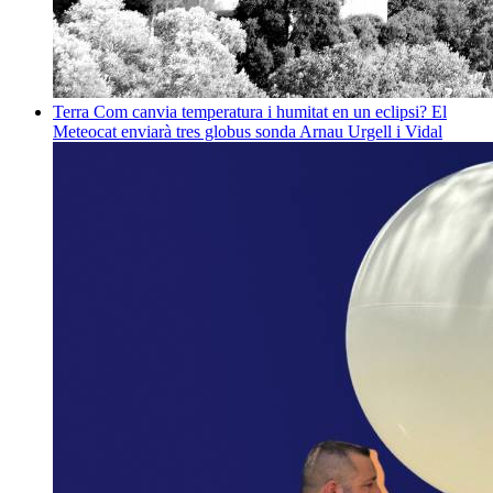
Terra
Com canvia temperatura i humitat en un eclipsi? El
Meteocat enviarà tres globus sonda
Arnau Urgell i Vidal