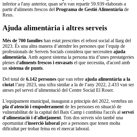
inferior a l'any anterior, quan se'n van repartir 59.939 elaborats a
partir d'aliments frescos del
Programa de Gestió Alimentària
de
Reus.
Ajuda alimentària i altres serveis
Més de 700 famílies
han estat prescrites el rebost social al llarg del
2023. És una altra manera d’atendre les persones que l’equip de
professionals de Serveis Socials considera que necessiten
ajuda
alimentària
. Amb aquest sistema la persona tria d’unes prestatgeries
plenes d'
aliments frescos i envasats
el que necessita, d'acord amb
un
sistema de punts
.
Del total de
6.142 persones
que van rebre
ajuda alimentària a la
ciutat
l’any 2023, una xifra similar a la de l’any 2022, 2.433 van ser
ateses pel servei d’alimentació del Centre Social El Roser.
L'equipament municipal, inaugurat a principis del 2022, vertebra un
pla d'atenció i empoderament
de les persones en situació de
vulnerabilitat de la capital del Baix Camp i combina l'accés al
servei
d'alimentació i d'allotjament
. Tots dos serveis són també una
oportunitat d'
inserció laboral
per a persones que tenen molta
dificultat per trobar feina en el mercat laboral.