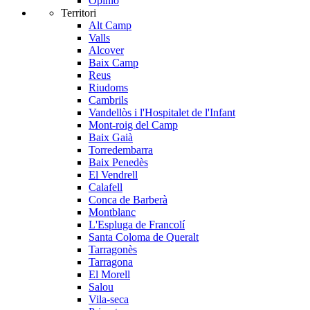
Opinió
Territori
Alt Camp
Valls
Alcover
Baix Camp
Reus
Riudoms
Cambrils
Vandellòs i l'Hospitalet de l'Infant
Mont-roig del Camp
Baix Gaià
Torredembarra
Baix Penedès
El Vendrell
Calafell
Conca de Barberà
Montblanc
L'Espluga de Francolí
Santa Coloma de Queralt
Tarragonès
Tarragona
El Morell
Salou
Vila-seca