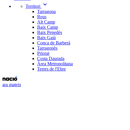
expand_more
Territori
Tarragona
Reus
Alt Camp
Baix Camp
Baix Penedès
Baix Gaià
Conca de Barberà
Tarragonès
Priorat
Costa Daurada
Àrea Metropolitana
Terres de l'Ebre
ara mateix