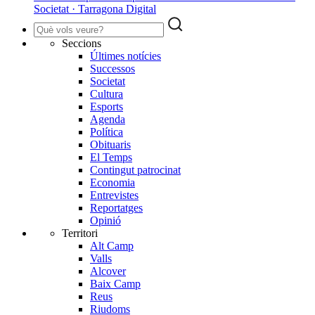
Societat · Tarragona Digital
Seccions
Últimes notícies
Successos
Societat
Cultura
Esports
Agenda
Política
Obituaris
El Temps
Contingut patrocinat
Economia
Entrevistes
Reportatges
Opinió
Territori
Alt Camp
Valls
Alcover
Baix Camp
Reus
Riudoms