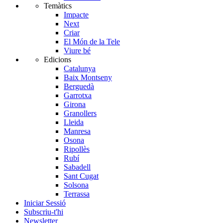
Temàtics
Impacte
Next
Criar
El Món de la Tele
Viure bé
Edicions
Catalunya
Baix Montseny
Berguedà
Garrotxa
Girona
Granollers
Lleida
Manresa
Osona
Ripollès
Rubí
Sabadell
Sant Cugat
Solsona
Terrassa
Iniciar Sessió
Subscriu-t'hi
Newsletter