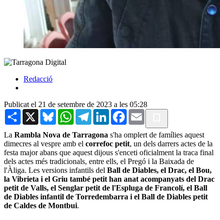
Redacció
Publicat el 21 de setembre de 2023 a les 05:28
Share
X
Bluesky
WhatsApp
Telegram
LinkedIn
Facebook
Email
La
Rambla Nova de Tarragona
s'ha omplert de famílies aquest
dimecres al vespre amb el
correfoc petit
, un dels darrers actes de la
festa major abans que aquest dijous s'enceti oficialment la traca final
dels actes més tradicionals, entre ells, el Pregó i la Baixada de
l'Àliga. Les versions infantils del
Ball de Diables, el Drac, el Bou,
la Vibrieta i el Griu també petit han anat acompanyats del Drac
petit de Valls, el Senglar petit de l'Espluga de Francolí, el Ball
de Diables infantil de Torredembarra i el Ball de Diables petit
de Caldes de Montbui
.