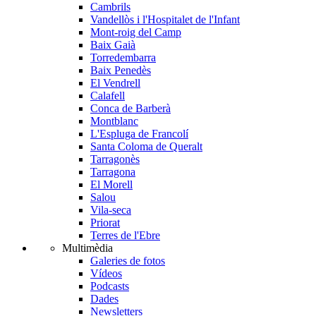
Cambrils
Vandellòs i l'Hospitalet de l'Infant
Mont-roig del Camp
Baix Gaià
Torredembarra
Baix Penedès
El Vendrell
Calafell
Conca de Barberà
Montblanc
L'Espluga de Francolí
Santa Coloma de Queralt
Tarragonès
Tarragona
El Morell
Salou
Vila-seca
Priorat
Terres de l'Ebre
Multimèdia
Galeries de fotos
Vídeos
Podcasts
Dades
Newsletters