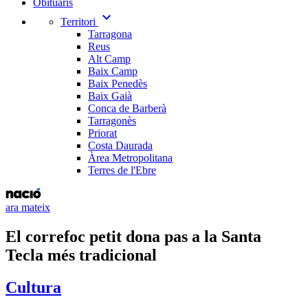
Obituaris
expand_more
Territori
Tarragona
Reus
Alt Camp
Baix Camp
Baix Penedès
Baix Gaià
Conca de Barberà
Tarragonès
Priorat
Costa Daurada
Àrea Metropolitana
Terres de l'Ebre
ara mateix
El correfoc petit dona pas a la Santa
Tecla més tradicional
Cultura