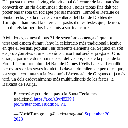
D'aquesta manera, l'avinguda principal del centre de la ciutat s'ha
convertit en un riu d'espurnes i de nois i noies tapats fins dalt per
poder ballar sota un foc apte per als menors. També el Retaule de
Santa Tecla, ja a la nit, i la Carretillada del Ball de Diables de
Tarragona han posat la cirereta al pastís d'unes festes que, de nou,
han dut els tarragonins i visitants a sortir al carrer.
Així, doncs, aquest dijous 21 de setembre comença el que tot
tarragoní espera durant l'any: la celebració més tradicional i festiva,
en què el bestiari popular i els diferents elements del Seguici en són
els protagonistes. Qui encetarà la cursa final serà el pregoner Oriol
Grau, a partir de dos quarts de set del vespre, des de la plaça de la
Font. L'actor i membre del Ball de Dames i Vells ha estat l'escollit
per expressar les seves inquietuds davant de milers de persones que,
tot seguit, continuaran la festa amb l'Arrencada de Gegants o, ja més
tard, un dels esdeveniments més multitudinaris de les festes: la
Baixada de l'Àliga.
El correfoc petit dona pas a la Santa Tecla més
tradicional
https://t.co/g3yrl8ZKjI
pic.twitter.com/1ruddbbUVL
— NacióTarragona (@naciotarragona)
September 20,
2023