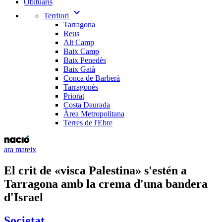
Obituaris
expand_more
Territori
Tarragona
Reus
Alt Camp
Baix Camp
Baix Penedès
Baix Gaià
Conca de Barberà
Tarragonès
Priorat
Costa Daurada
Àrea Metropolitana
Terres de l'Ebre
ara mateix
El crit de «visca Palestina» s'estén a
Tarragona amb la crema d'una bandera
d'Israel
Societat