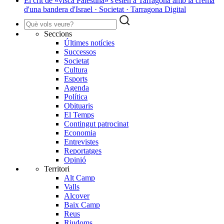
El crit de «visca Palestina» s'estén a Tarragona amb la crema
d'una bandera d'Israel · Societat · Tarragona Digital
Seccions
Últimes notícies
Successos
Societat
Cultura
Esports
Agenda
Política
Obituaris
El Temps
Contingut patrocinat
Economia
Entrevistes
Reportatges
Opinió
Territori
Alt Camp
Valls
Alcover
Baix Camp
Reus
Riudoms