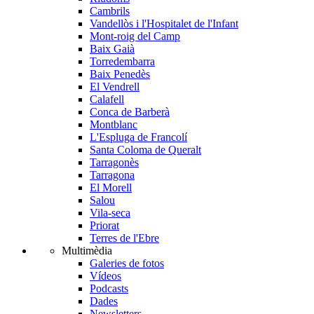
Cambrils
Vandellòs i l'Hospitalet de l'Infant
Mont-roig del Camp
Baix Gaià
Torredembarra
Baix Penedès
El Vendrell
Calafell
Conca de Barberà
Montblanc
L'Espluga de Francolí
Santa Coloma de Queralt
Tarragonès
Tarragona
El Morell
Salou
Vila-seca
Priorat
Terres de l'Ebre
Multimèdia
Galeries de fotos
Vídeos
Podcasts
Dades
Newsletters