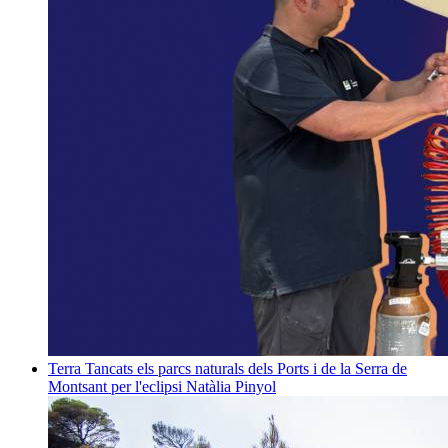
Terra
Tancats els parcs naturals dels Ports i de la Serra de
Montsant per l'eclipsi
Natàlia Pinyol