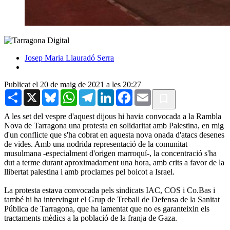
Josep Maria Llauradó Serra
Publicat el 20 de maig de 2021 a les 20:27
Share
X
Bluesky
WhatsApp
Telegram
LinkedIn
Facebook
Email
A les set del vespre d'aquest dijous hi havia convocada a la Rambla
Nova de Tarragona una protesta en solidaritat amb Palestina, en mig
d'un conflicte que s'ha cobrat en aquesta nova onada d'atacs desenes
de vides. Amb una nodrida representació de la comunitat
musulmana -especialment d'origen marroquí-, la concentració s'ha
dut a terme durant aproximadament una hora, amb crits a favor de la
llibertat palestina i amb proclames pel boicot a Israel.
La protesta estava convocada pels sindicats IAC, COS i Co.Bas i
també hi ha intervingut el Grup de Treball de Defensa de la Sanitat
Pública de Tarragona, que ha lamentat que no es garanteixin els
tractaments mèdics a la població de la franja de Gaza.