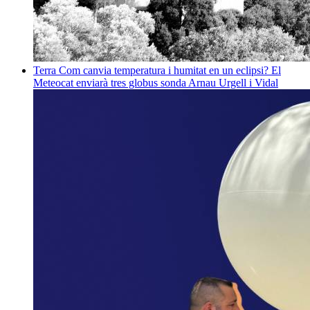
Terra
Com canvia temperatura i humitat en un eclipsi? El
Meteocat enviarà tres globus sonda
Arnau Urgell i Vidal