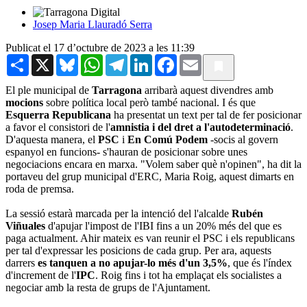
Josep Maria Llauradó Serra
Publicat el 17 d’octubre de 2023 a les 11:39
Share
X
Bluesky
WhatsApp
Telegram
LinkedIn
Facebook
Email
El ple municipal de
Tarragona
arribarà aquest divendres amb
mocions
sobre política local però també nacional. I és que
Esquerra Republicana
ha presentat un text per tal de fer posicionar
a favor el consistori de l'
amnistia i del dret a l'autodeterminació
.
D'aquesta manera, el
PSC
i
En Comú Podem
-socis al govern
espanyol en funcions- s'hauran de posicionar sobre unes
negociacions encara en marxa. "Volem saber què n'opinen", ha dit la
portaveu del grup municipal d'ERC, Maria Roig, aquest dimarts en
roda de premsa.
La sessió estarà marcada per la intenció del l'alcalde
Rubén
Viñuales
d'apujar l'impost de l'IBI fins a un 20% més del que es
paga actualment. Ahir mateix es van reunir el PSC i els republicans
per tal d'expressar les posicions de cada grup. Per ara, aquests
darrers
es tanquen a no apujar-lo més d'un 3,5%
, que és l'índex
d'increment de l'
IPC
. Roig fins i tot ha emplaçat els socialistes a
negociar amb la resta de grups de l'Ajuntament.