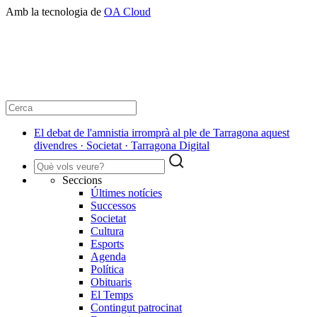
Amb la tecnologia de
OA Cloud
El debat de l'amnistia irromprà al ple de Tarragona aquest
divendres · Societat · Tarragona Digital
Seccions
Últimes notícies
Successos
Societat
Cultura
Esports
Agenda
Política
Obituaris
El Temps
Contingut patrocinat