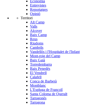
Economia
Entrevistes
Reportatges
Opinió
Territori
Alt Camp
Valls
Alcover
Baix Camp
Reus
Riudoms
Cambrils
Vandellòs i l'Hospitalet de l'Infant
Mont-roig del Camp
Baix Gaià
Torredembarra
Baix Penedès
El Vendrell
Calafell
Conca de Barberà
Montblanc
L'Espluga de Francolí
Santa Coloma de Queralt
Tarragonès
Tarragona