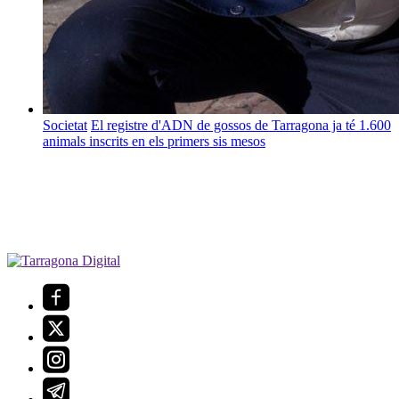
Societat
El registre d'ADN de gossos de Tarragona ja té 1.600
animals inscrits en els primers sis mesos