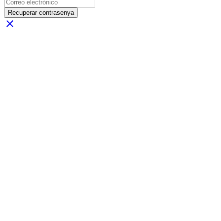
Recuperar contrasenya
close