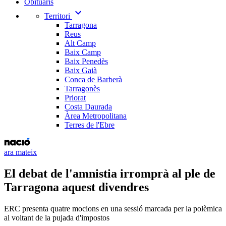
Obituaris
expand_more
Territori
Tarragona
Reus
Alt Camp
Baix Camp
Baix Penedès
Baix Gaià
Conca de Barberà
Tarragonès
Priorat
Costa Daurada
Àrea Metropolitana
Terres de l'Ebre
ara mateix
El debat de l'amnistia irromprà al ple de
Tarragona aquest divendres
ERC presenta quatre mocions en una sessió marcada per la polèmica
al voltant de la pujada d'impostos