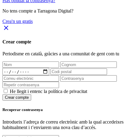
Has oblidat la contrasenya?
No tens compte a Tarragona Digital?
Crea'n un gratis
close
Crear compte
Periodisme
en català
, gràcies a una comunitat de gent com tu
He llegit i entenc la política de privacitat
Crear compte
Recuperar contrasenya
Introdueix l’adreça de correu electrònic amb la qual accedeixes
habitualment i t’enviarem una nova clau d’accés.