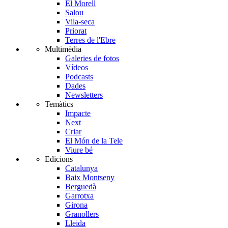
El Morell
Salou
Vila-seca
Priorat
Terres de l'Ebre
Multimèdia
Galeries de fotos
Vídeos
Podcasts
Dades
Newsletters
Temàtics
Impacte
Next
Criar
El Món de la Tele
Viure bé
Edicions
Catalunya
Baix Montseny
Berguedà
Garrotxa
Girona
Granollers
Lleida