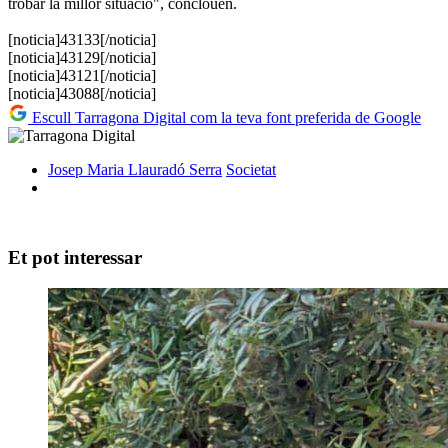
trobar la millor situació", conclouen.
[noticia]43133[/noticia]
[noticia]43129[/noticia]
[noticia]43121[/noticia]
[noticia]43088[/noticia]
Escull Tarragona Digital com la teva font preferida de Google
Josep Maria Llauradó Serra
Societat
Et pot interessar