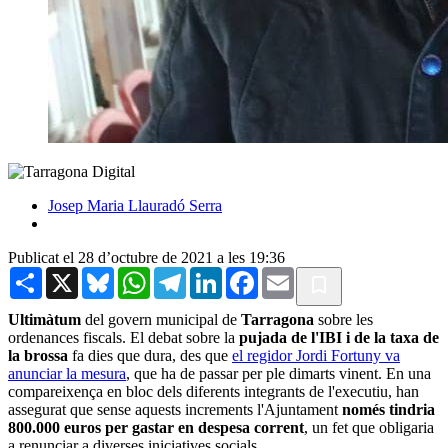
Josep Maria Llauradó Serra
Publicat el 28 d’octubre de 2021 a les 19:36
Share
X
Bluesky
WhatsApp
Telegram
LinkedIn
Facebook
Email
Ultimàtum
del govern municipal de
Tarragona
sobre les
ordenances fiscals. El debat sobre la
pujada de l'IBI i de la taxa de
la brossa
fa dies que dura, des que
el regidor Jordi Fortuny va
anunciar la mesura
, que ha de passar per ple dimarts vinent. En una
compareixença en bloc dels diferents integrants de l'executiu, han
assegurat que sense aquests increments l'Ajuntament
només tindria
800.000 euros per gastar en despesa corrent
, un fet que obligaria
a renunciar a diverses iniciatives socials.