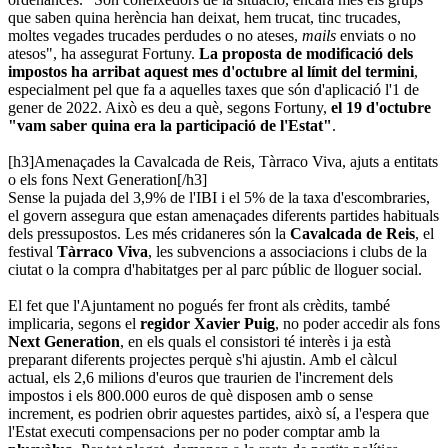
que saben quina herència han deixat, hem trucat, tinc trucades,
moltes vegades trucades perdudes o no ateses,
mails
enviats o no
atesos", ha assegurat Fortuny.
La proposta de modificació dels
impostos ha arribat aquest mes d'octubre al límit del termini
,
especialment pel que fa a aquelles taxes que són d'aplicació l'1 de
gener de 2022. Això es deu a què, segons Fortuny,
el 19 d'octubre
"vam saber quina era la participació de l'Estat"
.
[h3]Amenaçades la Cavalcada de Reis, Tàrraco Viva, ajuts a entitats
o els fons Next Generation[/h3]
Sense la pujada del 3,9% de l'IBI i el 5% de la taxa d'escombraries,
el govern assegura que estan amenaçades diferents partides habituals
dels pressupostos. Les més cridaneres són la
Cavalcada de Reis
, el
festival
Tàrraco Viva
, les subvencions a associacions i clubs de la
ciutat o la compra d'habitatges per al parc públic de lloguer social.
El fet que l'Ajuntament no pogués fer front als crèdits, també
implicaria, segons el
regidor Xavier Puig
, no poder accedir als fons
Next Generation
, en els quals el consistori té interès i ja està
preparant diferents projectes perquè s'hi ajustin. Amb el càlcul
actual, els 2,6 milions d'euros que traurien de l'increment dels
impostos i els 800.000 euros de què disposen amb o sense
increment, es podrien obrir aquestes partides, això sí, a l'espera que
l'Estat executi compensacions per no poder comptar amb la