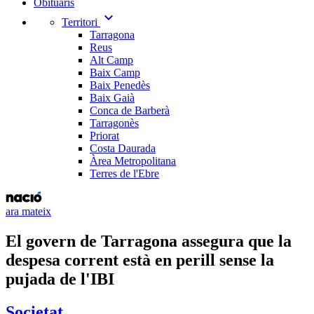
Obituaris
expand_more
Territori
Tarragona
Reus
Alt Camp
Baix Camp
Baix Penedès
Baix Gaià
Conca de Barberà
Tarragonès
Priorat
Costa Daurada
Àrea Metropolitana
Terres de l'Ebre
ara mateix
El govern de Tarragona assegura que la
despesa corrent està en perill sense la
pujada de l'IBI
Societat