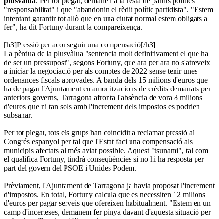
plusvàlua
. Per tot plegat, demanen a la resta de partits polítics
"responsabilitat" i que "abandonin el rèdit polític partidista". "Estem
intentant garantir tot allò que en una ciutat normal estem obligats a
fer", ha dit Fortuny durant la compareixença.
[h3]Pressió per aconseguir una compensació[/h3]
La pèrdua de la plusvàlua "sentencia molt definitivament el que ha
de ser un pressupost", segons Fortuny, que ara per ara no s'atreveix
a iniciar la negociació per als comptes de 2022 sense tenir unes
ordenances fiscals aprovades. A banda dels 15 milions d'euros que
ha de pagar l'Ajuntament en amortitzacions de crèdits demanats per
anteriors governs, Tarragona afronta l'absència de vora 8 milions
d'euros que ni tan sols amb l'increment dels impostos es podrien
subsanar.
Per tot plegat, tots els grups han coincidit a reclamar pressió al
Congrés espanyol per tal que l'Estat faci una compensació als
municipis afectats al més aviat possible. Aquest "tsunami", tal com
el qualifica Fortuny, tindrà conseqüències si no hi ha resposta per
part del govern del PSOE i Unides Podem.
Prèviament, l'Ajuntament de Tarragona ja havia proposat l'increment
d'impostos. En total, Fortuny calcula que es necessiten 12 milions
d'euros per pagar serveis que ofereixen habitualment. "Estem en un
camp d'incerteses, demanem fer pinya davant d'aquesta situació per