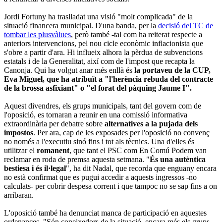
Jordi Fortuny ha traslladat una visió "molt complicada" de la
situació financera municipal. D'una banda, per la
decisió del TC de
tombar les plusvàlues
, però també -tal com ha reiterat respecte a
anteriors intervencions, pel nou cicle econòmic inflacionista que
s'obre a partir d'ara. Hi influeix alhora la pèrdua de subvencions
estatals i de la Generalitat, així com de l'impost que recapta la
Canonja. Qui ha volgut anar més enllà és
la portaveu de la CUP,
Eva Miguel, que ha atribuït a "l'herència rebuda del contracte
de la brossa asfixiant" o "el forat del pàquing Jaume I".
Aquest divendres, els grups municipals, tant del govern com de
l'oposició, es tornaran a reunir en una comissió informativa
extraordinària per debatre sobre
alternatives a la pujada dels
impostos
. Per ara, cap de les exposades per l'oposició no convenç
no només a l'executiu sinó fins i tot als tècnics. Una d'elles és
utilitzar el
romanent
, que tant el PSC com En Comú Podem van
reclamar en roda de premsa aquesta setmana. "
És una autèntica
bestiesa i és il·legal
", ha dit Nadal, que recorda que enguany encara
no està confirmat que es pugui accedir a aquests ingressos -no
calculats- per cobrir despesa corrent i que tampoc no se sap fins a on
arribaran.
L'oposició també ha denunciat manca de participació en aquestes
ordenances. "Són coneixedors de la situació, encara més els grups