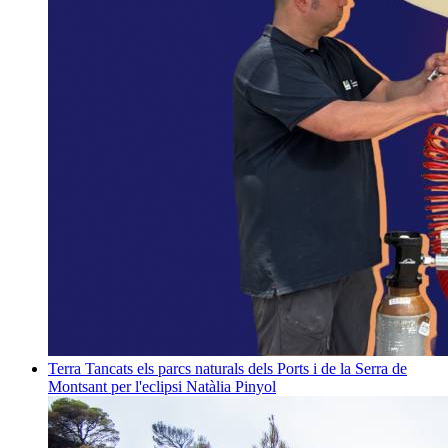
Terra
Tancats els parcs naturals dels Ports i de la Serra de
Montsant per l'eclipsi
Natàlia Pinyol