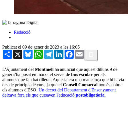
Redacció
Publicat el 09 de gener de 2023 a les 16:05
Share
X
Bluesky
WhatsApp
Telegram
LinkedIn
Facebook
Email
L'Ajuntament del
Montmell
ha anunciat que aquest dilluns 9 de
gener s'ha posat en marxa el servei de
bus escolar
per als
alumnes que fan batxillerat. Aquesta era una mancança que hi havia
des de principis de curs, ja que el
Consell Comarcal
només cobria
els alumnes d'ESO.
Un decret del Departament d'Ensenyament
deixava fora els que cursaven l'educació
postobligatòria
.