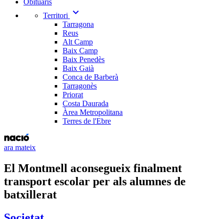
Obituaris
expand_more
Territori
Tarragona
Reus
Alt Camp
Baix Camp
Baix Penedès
Baix Gaià
Conca de Barberà
Tarragonès
Priorat
Costa Daurada
Àrea Metropolitana
Terres de l'Ebre
ara mateix
El Montmell aconsegueix finalment
transport escolar per als alumnes de
batxillerat
Societat