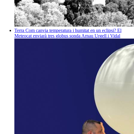
Terra
Com canvia temperatura i humitat en un eclipsi? El
Meteocat enviarà tres globus sonda
Arnau Urgell i Vidal