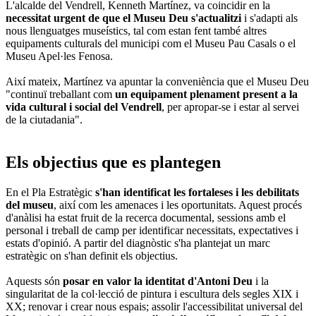
L'alcalde del Vendrell, Kenneth Martínez, va coincidir en la
necessitat urgent de que el Museu Deu s'actualitzi
i s'adapti als
nous llenguatges museístics, tal com estan fent també altres
equipaments culturals del municipi com el Museu Pau Casals o el
Museu Apel·les Fenosa.
Així mateix, Martínez va apuntar la conveniència que el Museu Deu
"continuï treballant com
un equipament plenament present a la
vida cultural i social del Vendrell
, per apropar-se i estar al servei
de la ciutadania".
Els objectius que es plantegen
En el Pla Estratègic
s'han identificat les fortaleses i les debilitats
del museu
, així com les amenaces i les oportunitats. Aquest procés
d'anàlisi ha estat fruit de la recerca documental, sessions amb el
personal i treball de camp per identificar necessitats, expectatives i
estats d'opinió. A partir del diagnòstic s'ha plantejat un marc
estratègic on s'han definit els objectius.
Aquests són
posar en valor la identitat d'Antoni Deu
i la
singularitat de la col·lecció de pintura i escultura dels segles XIX i
XX; renovar i crear nous espais; assolir l'accessibilitat universal del