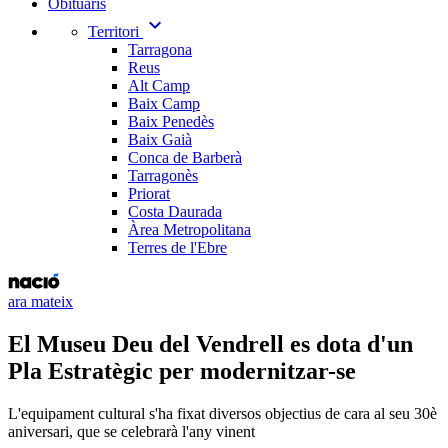
Obituaris
expand_more
Territori
Tarragona
Reus
Alt Camp
Baix Camp
Baix Penedès
Baix Gaià
Conca de Barberà
Tarragonès
Priorat
Costa Daurada
Àrea Metropolitana
Terres de l'Ebre
ara mateix
El Museu Deu del Vendrell es dota d'un
Pla Estratègic per modernitzar-se
L'equipament cultural s'ha fixat diversos objectius de cara al seu 30è
aniversari, que se celebrarà l'any vinent