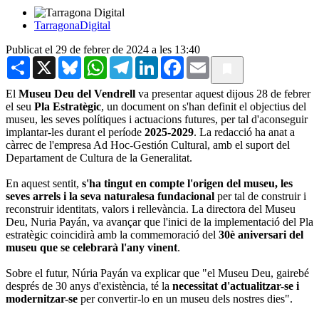
TarragonaDigital
Publicat el 29 de febrer de 2024 a les 13:40
Share
X
Bluesky
WhatsApp
Telegram
LinkedIn
Facebook
Email
El
Museu Deu del Vendrell
va presentar aquest dijous 28 de febrer
el seu
Pla Estratègic
, un document on s'han definit el objectius del
museu, les seves polítiques i actuacions futures, per tal d'aconseguir
implantar-les durant el període
2025-2029
. La redacció ha anat a
càrrec de l'empresa Ad Hoc-Gestión Cultural, amb el suport del
Departament de Cultura de la Generalitat.
En aquest sentit,
s'ha tingut en compte l'origen del museu, les
seves arrels i la seva naturalesa fundacional
per tal de construir i
reconstruir identitats, valors i rellevància. La directora del Museu
Deu, Nuria Payán, va avançar que l'inici de la implementació del Pla
estratègic coincidirà amb la commemoració del
30è aniversari del
museu que se celebrarà l'any vinent
.
Sobre el futur, Núria Payán va explicar que "el Museu Deu, gairebé
després de 30 anys d'existència, té la
necessitat d'actualitzar-se i
modernitzar-se
per convertir-lo en un museu dels nostres dies".