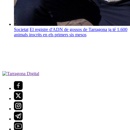
Societat
El registre d'ADN de gossos de Tarragona ja té 1.600
animals inscrits en els primers sis mesos