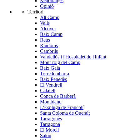
Reportatges
Opinió
Territori
Alt Camp
Valls
Alcover
Baix Camp
Reus
Riudoms
Cambrils
Vandellòs i l'Hospitalet de l'Infant
Mont-roig del Camp
Baix Gaià
Torredembarra
Baix Penedès
El Vendrell
Calafell
Conca de Barberà
Montblanc
L'Espluga de Francolí
Santa Coloma de Queralt
Tarragonès
Tarragona
El Morell
Salou