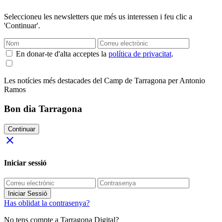
Seleccioneu les newsletters que més us interessen i feu clic a
'Continuar'.
En donar-te d'alta acceptes la
política de privacitat
.
Les notícies més destacades del Camp de Tarragona per Antonio
Ramos
Bon dia Tarragona
Continuar
close
Iniciar sessió
Iniciar Sessió
Has oblidat la contrasenya?
No tens compte a Tarragona Digital?