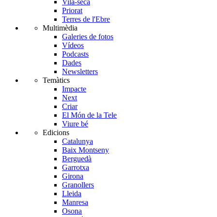
Vila-seca
Priorat
Terres de l'Ebre
Multimèdia
Galeries de fotos
Vídeos
Podcasts
Dades
Newsletters
Temàtics
Impacte
Next
Criar
El Món de la Tele
Viure bé
Edicions
Catalunya
Baix Montseny
Berguedà
Garrotxa
Girona
Granollers
Lleida
Manresa
Osona