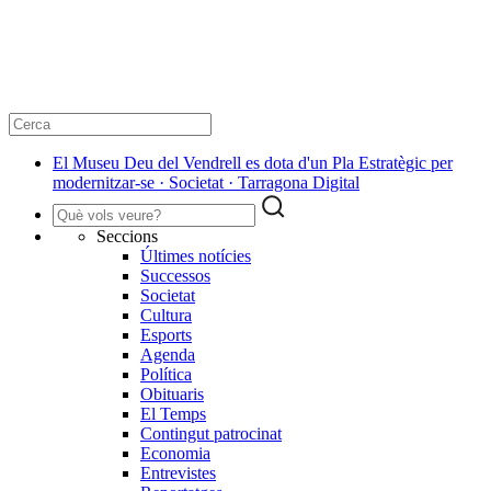
El Museu Deu del Vendrell es dota d'un Pla Estratègic per
modernitzar-se · Societat · Tarragona Digital
Seccions
Últimes notícies
Successos
Societat
Cultura
Esports
Agenda
Política
Obituaris
El Temps
Contingut patrocinat
Economia
Entrevistes