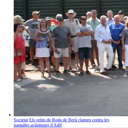
Societat
Els veïns de Roda de Berà clamen contra les
pantalles acústiques d'Adif