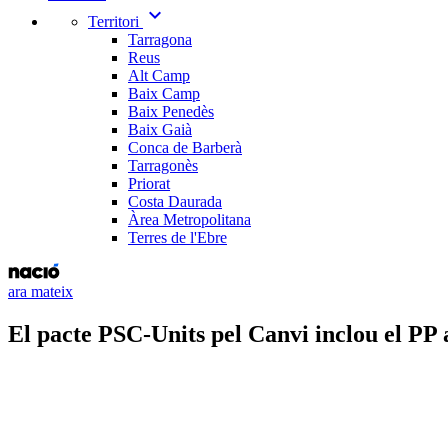
expand_more
Territori
Tarragona
Reus
Alt Camp
Baix Camp
Baix Penedès
Baix Gaià
Conca de Barberà
Tarragonès
Priorat
Costa Daurada
Àrea Metropolitana
Terres de l'Ebre
ara mateix
El pacte PSC-Units pel Canvi inclou el PP 