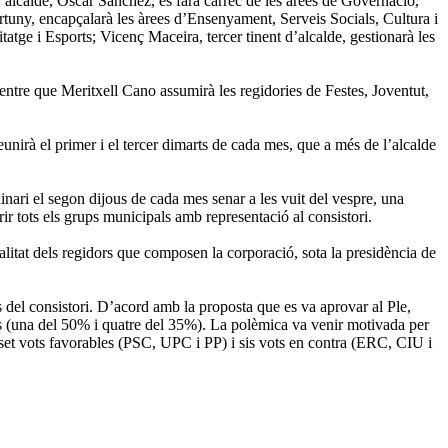
l’alcalde, Oscar Sánchez, es farà càrrec de les àrees de Governació,
rtuny, encapçalarà les àrees d’Ensenyament, Serveis Socials, Cultura i
tge i Esports; Vicenç Maceira, tercer tinent d’alcalde, gestionarà les
entre que Meritxell Cano assumirà les regidories de Festes, Joventut,
irà el primer i el tercer dimarts de cada mes, que a més de l’alcalde
inari el segon dijous de cada mes senar a les vuit del vespre, una
 tots els grups municipals amb representació al consistori.
litat dels regidors que composen la corporació, sota la presidència de
s del consistori. D’acord amb la proposta que es va aprovar al Ple,
als (una del 50% i quatre del 35%). La polèmica va venir motivada per
b set vots favorables (PSC, UPC i PP) i sis vots en contra (ERC, CIU i