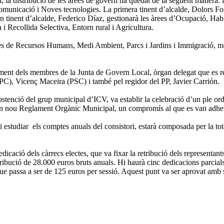
 la distribució de les àrees de govern ha quedat de la següent manera: 
omunicació i Noves tecnologies. La primera tinent d’alcalde, Dolors Fo
tinent d’alcalde, Federico Díaz, gestionarà les àrees d’Ocupació, Habita
i Recollida Selectiva, Entorn rural i Agricultura.
 àrees de Recursos Humans, Medi Ambient, Parcs i Jardins i Immigració, m
nt dels membres de la Junta de Govern Local, òrgan delegat que es reun
C), Vicenç Maceira (PSC) i també pel regidor del PP, Javier Carrión.
stenció del grup municipal d’ICV, va establir la celebració d’un ple ord
un nou Reglament Orgànic Municipal, un compromís al que es van adherir
estudiar els comptes anuals del consistori, estarà composada per la tota
icació dels càrrecs electes, que va fixar la retribució dels representant
etribució de 28.000 euros bruts anuals. Hi haurà cinc dedicacions parci
 que passa a ser de 125 euros per sessió. Aquest punt va ser aprovat am