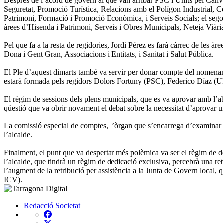
Després de l’acord de govern al que van arribar PSC i Units pel Canvi,
Seguretat, Promoció Turística, Relacions amb el Polígon Industrial, C
Patrimoni, Formació i Promoció Econòmica, i Serveis Socials; el segon 
àrees d’Hisenda i Patrimoni, Serveis i Obres Municipals, Neteja Viària 
Pel que fa a la resta de regidories, Jordi Pérez es farà càrrec de les
Dona i Gent Gran, Associacions i Entitats, i Sanitat i Salut Pública.
El Ple d’aquest dimarts també va servir per donar compte del nomename
estarà formada pels regidors Dolors Fortuny (PSC), Federico Díaz (UP
El règim de sessions dels plens municipals, que es va aprovar amb l’ab
qüestió que va obrir novament el debat sobre la necessitat d’aprovar 
La comissió especial de comptes, l’òrgan que s’encarrega d’examinar i 
l’alcalde.
Finalment, el punt que va despertar més polèmica va ser el règim de ded
l’alcalde, que tindrà un règim de dedicació exclusiva, percebrà una r
l’augment de la retribució per assistència a la Junta de Govern local,
ICV).
Redacció
Societat