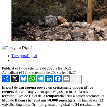
TarragonaDigital
Publicat el 17 de setembre de 2023 a les 16:21
Actualitzat el 17 de setembre de 2023 a les 16:27
Share
X
Bluesky
WhatsApp
Telegram
LinkedIn
Facebook
Email
El
port
de
Tarragona
preveu un
creixement
"
moderat
" de
creuers
de cara l'any vinent quan es posi en marxa la nova
terminal
. Des de l'inici de la
temporada
i fins a aquest setembre, el
Moll
de
Balears
ha rebut uns
70.000 passatgers
i hi han atracat
32
vaixells
. Enguany, s'han programat un global de
54
escales
, de les