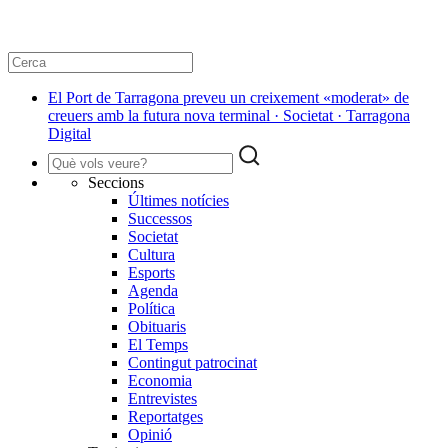
El Port de Tarragona preveu un creixement «moderat» de
creuers amb la futura nova terminal · Societat · Tarragona
Digital
Seccions
Últimes notícies
Successos
Societat
Cultura
Esports
Agenda
Política
Obituaris
El Temps
Contingut patrocinat
Economia
Entrevistes
Reportatges
Opinió