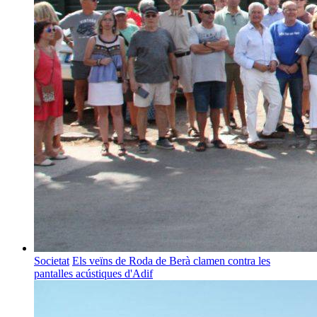
Societat
Els veïns de Roda de Berà clamen contra les
pantalles acústiques d'Adif