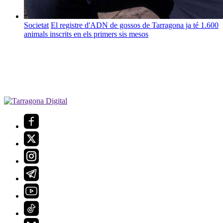
Societat
El registre d'ADN de gossos de Tarragona ja té 1.600
animals inscrits en els primers sis mesos