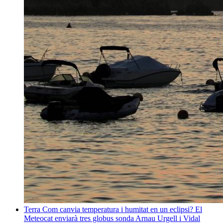
Terra
Com canvia temperatura i humitat en un eclipsi? El
Meteocat enviarà tres globus sonda
Arnau Urgell i Vidal