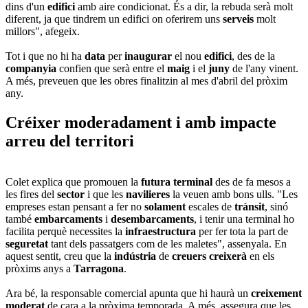
dins d'un
edifici
amb aire condicionat. És a dir, la rebuda serà molt
diferent, ja que tindrem un edifici on oferirem uns
serveis
molt
millors", afegeix.
Tot i que no hi ha
data
per
inaugurar
el nou
edifici
, des de la
companyia
confien que serà entre el
maig
i el
juny
de l'any vinent.
A més, preveuen que les obres finalitzin al mes d'abril del pròxim
any.
Créixer moderadament i amb impacte
arreu del territori
Colet explica que promouen la
futura
terminal
des de fa mesos a
les fires del
sector
i que les
navilieres
la veuen amb bons ulls. "Les
empreses estan pensant a fer no
solament
escales de
trànsit
, sinó
també
embarcaments
i
desembarcaments
, i tenir una terminal ho
facilita perquè necessites la
infraestructura
per fer tota la part de
seguretat
tant dels passatgers com de les maletes", assenyala. En
aquest sentit, creu que la
indústria
de
creuers
creixerà
en els
pròxims anys a
Tarragona
.
Ara bé, la responsable comercial apunta que hi haurà un
creixement
moderat
de cara a la pròxima temporada. A més, assegura que les