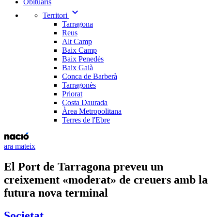
Obituaris
expand_more
Territori
Tarragona
Reus
Alt Camp
Baix Camp
Baix Penedès
Baix Gaià
Conca de Barberà
Tarragonès
Priorat
Costa Daurada
Àrea Metropolitana
Terres de l'Ebre
ara mateix
El Port de Tarragona preveu un
creixement «moderat» de creuers amb la
futura nova terminal
Societat