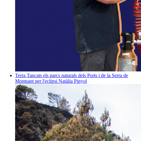
Terra
Tancats els parcs naturals dels Ports i de la Serra de
Montsant per l'eclipsi
Natàlia Pinyol