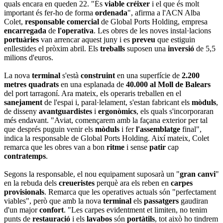
quals encara en queden 22. "És
viable
créixer
i el que és molt
important és fer-ho de forma
ordenada
", afirma a l'ACN Alba
Colet,
responsable
comercial
de Global Ports Holding, empresa
encarregada
de
l'operativa
. Les obres de les noves instal·lacions
portuàries
van arrencar aquest juny i es
preveu
que estiguin
enllestides el pròxim abril. Els
treballs
suposen una
inversió
de 5,5
milions d'euros.
La nova
terminal
s'està
construint
en una superfície de
2.200
metres quadrats
en una esplanada de
40.000 al Moll de Balears
del port tarragoní. Ara mateix, els operaris treballen en el
sanejament
de l'espai i, paral·lelament, s'estan fabricant els
mòduls
,
de disseny
avantguardistes
i
ergonòmics
, els quals s'incorporaran
més endavant. "Aviat, començarem amb la façana exterior per tal
que després puguin venir els
mòduls
i fer
l'assemblatge
final",
indica la responsable de Global Ports Holding. Així mateix, Colet
remarca que les obres van a bon
ritme
i sense
patir
cap
contratemps
.
Segons la responsable, el nou equipament suposarà un "
gran
canvi
"
en la rebuda dels
creueristes
perquè ara els reben en
carpes
provisionals
. Remarca que les operatives actuals són "perfectament
viables", però que amb la nova
terminal
els
passatgers
gaudiran
d'un major
confort
. "Les carpes evidentment et limiten, no tenim
punts de
restauració
i els
lavabos
són
portàtils
, tot això ho tindrem