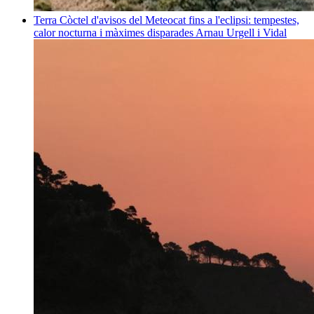
Terra
Còctel d'avisos del Meteocat fins a l'eclipsi: tempestes,
calor nocturna i màximes disparades
Arnau Urgell i Vidal