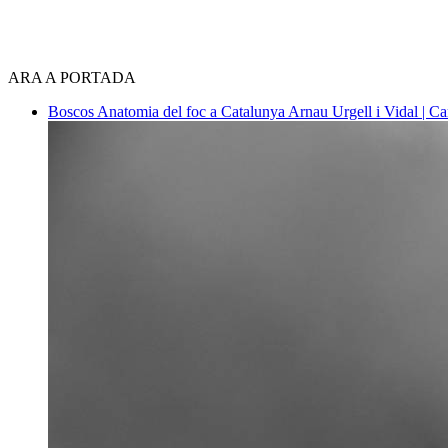
ARA A PORTADA
Boscos
Anatomia del foc a Catalunya
Arnau Urgell i Vidal | Ca