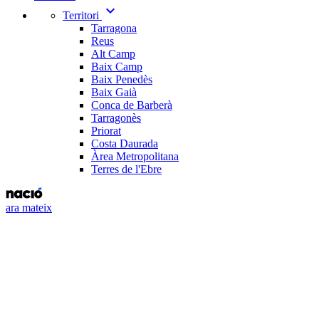
expand_more
Territori
Tarragona
Reus
Alt Camp
Baix Camp
Baix Penedès
Baix Gaià
Conca de Barberà
Tarragonès
Priorat
Costa Daurada
Àrea Metropolitana
Terres de l'Ebre
ara mateix