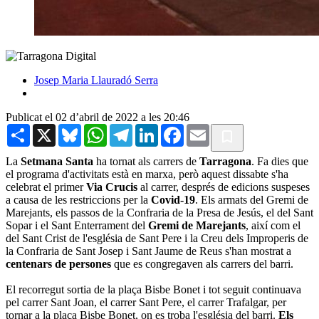
Josep Maria Llauradó Serra
Publicat el 02 d’abril de 2022 a les 20:46
Share
X
Bluesky
WhatsApp
Telegram
LinkedIn
Facebook
Email
La
Setmana Santa
ha tornat als carrers de
Tarragona
. Fa dies que
el programa d'activitats està en marxa, però aquest dissabte s'ha
celebrat el primer
Via Crucis
al carrer, després de edicions suspeses
a causa de les restriccions per la
Covid-19
. Els armats del Gremi de
Marejants, els passos de la Confraria de la Presa de Jesús, el del Sant
Sopar i el Sant Enterrament del
Gremi de Marejants
, així com el
del Sant Crist de l'església de Sant Pere i la Creu dels Improperis de
la Confraria de Sant Josep i Sant Jaume de Reus s'han mostrat a
centenars de persones
que es congregaven als carrers del barri.
El recorregut sortia de la plaça Bisbe Bonet i tot seguit continuava
pel carrer Sant Joan, el carrer Sant Pere, el carrer Trafalgar, per
tornar a la plaça Bisbe Bonet, on es troba l'església del barri.
Els