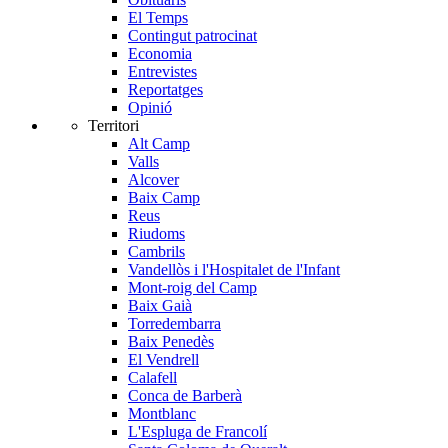
El Temps
Contingut patrocinat
Economia
Entrevistes
Reportatges
Opinió
Territori
Alt Camp
Valls
Alcover
Baix Camp
Reus
Riudoms
Cambrils
Vandellòs i l'Hospitalet de l'Infant
Mont-roig del Camp
Baix Gaià
Torredembarra
Baix Penedès
El Vendrell
Calafell
Conca de Barberà
Montblanc
L'Espluga de Francolí