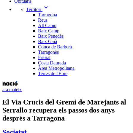
Obituaris
expand_more
Territori
Tarragona
Reus
Alt Camp
Baix Camp
Baix Penedès
Baix Gaià
Conca de Barberà
Tarragonès
Priorat
Costa Daurada
Àrea Metropolitana
Terres de l'Ebre
ara mateix
El Via Crucis del Gremi de Marejants al
Serrallo recupera els passos dos anys
després a Tarragona
Societat