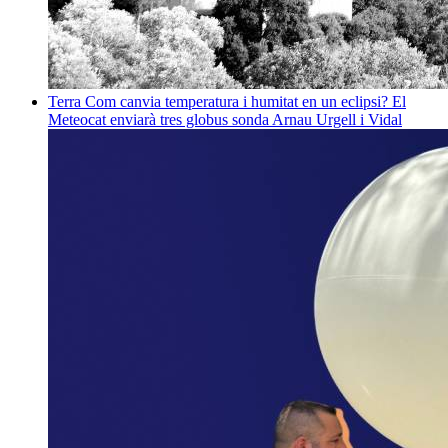
Terra
Com canvia temperatura i humitat en un eclipsi? El
Meteocat enviarà tres globus sonda
Arnau Urgell i Vidal