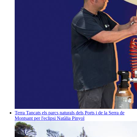
Terra
Tancats els parcs naturals dels Ports i de la Serra de
Montsant per l'eclipsi
Natàlia Pinyol