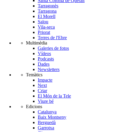
Santa Coloma de Queralt
Tarragonès
Tarragona
El Morell
Salou
Vila-seca
Priorat
Terres de l'Ebre
Multimèdia
Galeries de fotos
Vídeos
Podcasts
Dades
Newsletters
Temàtics
Impacte
Next
Criar
El Món de la Tele
Viure bé
Edicions
Catalunya
Baix Montseny
Berguedà
Garrotxa