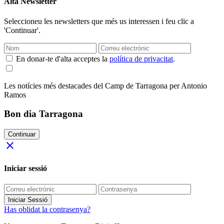
Alta Newsletter
Seleccioneu les newsletters que més us interessen i feu clic a
'Continuar'.
En donar-te d'alta acceptes la
política de privacitat
.
Les notícies més destacades del Camp de Tarragona per Antonio
Ramos
Bon dia Tarragona
Continuar
close
Iniciar sessió
Iniciar Sessió
Has oblidat la contrasenya?