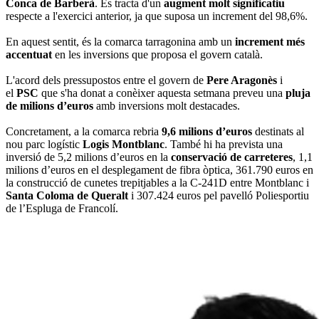
Conca de Barberà
. Es tracta d'un
augment molt significatiu
respecte a l'exercici anterior, ja que suposa un increment del 98,6%.
En aquest sentit, és la comarca tarragonina amb un
increment més
accentuat
en les inversions que proposa el govern català.
L'acord dels pressupostos entre el govern de
Pere Aragonès
i
el
PSC
que s'ha donat a conèixer aquesta setmana preveu una
pluja
de milions d’euros
amb inversions molt destacades.
Concretament, a la comarca rebria
9,6 milions d’euros
destinats al
nou parc logístic
Logis Montblanc
. També hi ha prevista una
inversió de 5,2 milions d’euros en la
conservació de carreteres
, 1,1
milions d’euros en el desplegament de fibra òptica, 361.790 euros en
la construcció de cunetes trepitjables a la C-241D entre Montblanc i
Santa Coloma de Queralt
i 307.424 euros pel pavelló Poliesportiu
de l’Espluga de Francolí.