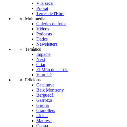
Vila-seca
Priorat
Terres de l'Ebre
Multimèdia
Galeries de fotos
Vídeos
Podcasts
Dades
Newsletters
Temàtics
Impacte
Next
Criar
El Món de la Tele
Viure bé
Edicions
Catalunya
Baix Montseny
Berguedà
Garrotxa
Girona
Granollers
Lleida
Manresa
Osona