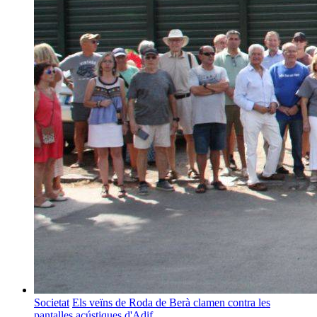
Societat
Els veïns de Roda de Berà clamen contra les
pantalles acústiques d'Adif