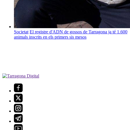
Societat
El registre d'ADN de gossos de Tarragona ja té 1.600
animals inscrits en els primers sis mesos