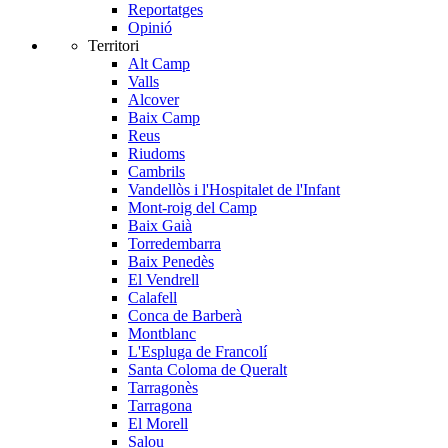
Reportatges
Opinió
Territori
Alt Camp
Valls
Alcover
Baix Camp
Reus
Riudoms
Cambrils
Vandellòs i l'Hospitalet de l'Infant
Mont-roig del Camp
Baix Gaià
Torredembarra
Baix Penedès
El Vendrell
Calafell
Conca de Barberà
Montblanc
L'Espluga de Francolí
Santa Coloma de Queralt
Tarragonès
Tarragona
El Morell
Salou