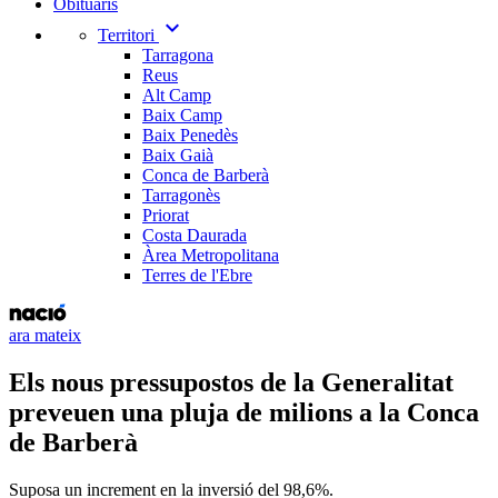
Obituaris
expand_more
Territori
Tarragona
Reus
Alt Camp
Baix Camp
Baix Penedès
Baix Gaià
Conca de Barberà
Tarragonès
Priorat
Costa Daurada
Àrea Metropolitana
Terres de l'Ebre
ara mateix
Els nous pressupostos de la Generalitat
preveuen una pluja de milions a la Conca
de Barberà
Suposa un increment en la inversió del 98,6%.