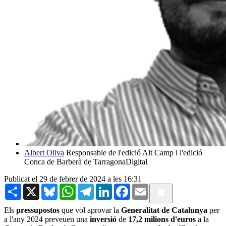
Albert Oliva
Responsable de l'edició Alt Camp i l'edició
Conca de Barberà de TarragonaDigital
Publicat el 29 de febrer de 2024 a les 16:31
Share
X
Bluesky
WhatsApp
Telegram
LinkedIn
Facebook
Email
Els
pressupostos
que vol aprovar la
Generalitat de Catalunya
per
a l'any 2024 preveuen una
inversió
de
17,2 milions d'euros
a la