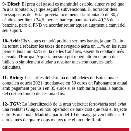
9- Dièsel:
El preu del gasoil es mantindrà estable, almenys pel que
fa a la tributació, ja que seguirà subvencionat. El borrador dels
pressupostos de l'Estat preveia incrementar la tributació de 30,7
cèntims per litre a 34,5, per acabar equiparant-lo als 40,25 de la
benzina, però el PNB va acordar retirar aquest augment a canvi del
seu suport.
10- Avió:
Els viatges en avió podrien ser més barats, ja que Enaire
ha tornat a rebaixar les taxes de navegació aèria un 11% en les rutes
peninsulars i un 8,5% en la de les Canàries, essent la retallada més
elevada d'Europa. Aquesta mesura pot repercutir en el preu dels
bitllets o simplement ajudar a respirar unes companyies amb
dificultats.
11- Bicing:
Les tarifes del sistema de bibicletes de Barcelona es
congelen aquest 2021, quedant-se en 50 euros en l'abonament anual
amb pagament per ús i en 35 euros si és amb tarifa plana, a banda
del cost en funció de l'estona d'ús.
12- TGV:
La liberalització de la gran velocitat ferroviària serà aviat
una realitat i Ouigo, el nou operador de baix cost que farà el trajecte
entre Barcelona i Madrid a partir del 10 de maig, ja ven bitllets a 9
euros, més de quatre cops menys que el preu de Renfe.