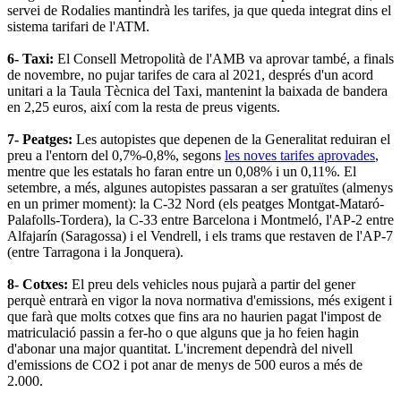
servei de Rodalies mantindrà les tarifes, ja que queda integrat dins el
sistema tarifari de l'ATM.
6- Taxi:
El Consell Metropolità de l'AMB va aprovar també, a finals
de novembre, no pujar tarifes de cara al 2021, després d'un acord
unitari a la Taula Tècnica del Taxi, mantenint la baixada de bandera
en 2,25 euros, així com la resta de preus vigents.
7- Peatges:
Les autopistes que depenen de la Generalitat reduiran el
preu a l'entorn del 0,7%-0,8%, segons
les noves tarifes aprovades
,
mentre que les estatals ho faran entre un 0,08% i un 0,11%. El
setembre, a més, algunes autopistes passaran a ser gratuïtes (almenys
en un primer moment): la C-32 Nord (els peatges Montgat-Mataró-
Palafolls-Tordera), la C-33 entre Barcelona i Montmeló, l'AP-2 entre
Alfajarín (Saragossa) i el Vendrell, i els trams que restaven de l'AP-7
(entre Tarragona i la Jonquera).
8- Cotxes:
El preu dels vehicles nous pujarà a partir del gener
perquè entrarà en vigor la nova normativa d'emissions, més exigent i
que farà que molts cotxes que fins ara no haurien pagat l'impost de
matriculació passin a fer-ho o que alguns que ja ho feien hagin
d'abonar una major quantitat. L'increment dependrà del nivell
d'emissions de CO2 i pot anar de menys de 500 euros a més de
2.000.