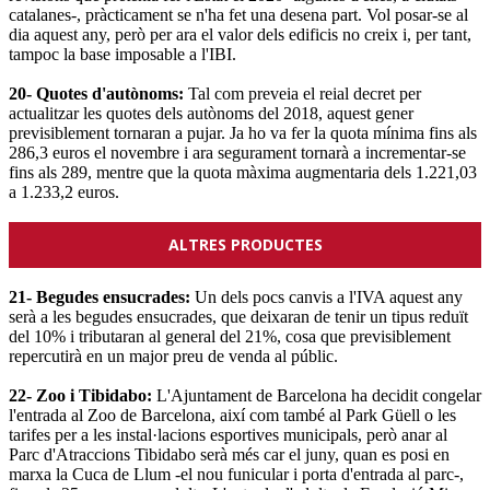
catalanes-, pràcticament se n'ha fet una desena part. Vol posar-se al
dia aquest any, però per ara el valor dels edificis no creix i, per tant,
tampoc la base imposable a l'IBI.
20- Quotes d'autònoms:
Tal com preveia el reial decret per
actualitzar les quotes dels autònoms del 2018, aquest gener
previsiblement tornaran a pujar. Ja ho va fer la quota mínima fins als
286,3 euros el novembre i ara segurament tornarà a incrementar-se
fins als 289, mentre que la quota màxima augmentaria dels 1.221,03
a 1.233,2 euros.
ALTRES PRODUCTES
21- Begudes ensucrades:
Un dels pocs canvis a l'IVA aquest any
serà a les begudes ensucrades, que deixaran de tenir un tipus reduït
del 10% i tributaran al general del 21%, cosa que previsiblement
repercutirà en un major preu de venda al públic.
22- Zoo i Tibidabo:
L'Ajuntament de Barcelona ha decidit congelar
l'entrada al Zoo de Barcelona, així com també al Park Güell o les
tarifes per a les instal·lacions esportives municipals, però anar al
Parc d'Atraccions Tibidabo serà més car el juny, quan es posi en
marxa la Cuca de Llum -el nou funicular i porta d'entrada al parc-,