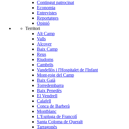
Contingut patrocinat
Economia
Entrevistes
Reportatges
Opinió
Territori
Alt Camp
Valls
Alcover
Baix Camp
Reus
Riudoms
Cambrils
Vandellòs i l'Hospitalet de l'Infant
Mont-roig del Camp
Baix Gaià
Torredembarra
Baix Penedès
El Vendrell
Calafell
Conca de Barberà
Montblanc
L'Espluga de Francolí
Santa Coloma de Queralt
Tarragonès