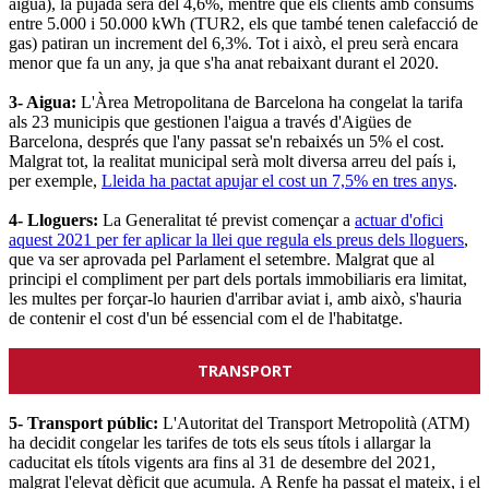
aigua), la pujada serà del 4,6%, mentre que els clients amb consums
entre 5.000 i 50.000 kWh (TUR2, els que també tenen calefacció de
gas) patiran un increment del 6,3%. Tot i això, el preu serà encara
menor que fa un any, ja que s'ha anat rebaixant durant el 2020.
3- Aigua:
L'Àrea Metropolitana de Barcelona ha congelat la tarifa
als 23 municipis que gestionen l'aigua a través d'Aigües de
Barcelona, després que l'any passat se'n rebaixés un 5% el cost.
Malgrat tot, la realitat municipal serà molt diversa arreu del país i,
per exemple,
Lleida ha pactat apujar el cost un 7,5% en tres anys
.
4- Lloguers:
La Generalitat té previst començar a
actuar d'ofici
aquest 2021 per fer aplicar la llei que regula els preus dels lloguers
,
que va ser aprovada pel Parlament el setembre. Malgrat que al
principi el compliment per part dels portals immobiliaris era limitat,
les multes per forçar-lo haurien d'arribar aviat i, amb això, s'hauria
de contenir el cost d'un bé essencial com el de l'habitatge.
TRANSPORT
5- Transport públic:
L'Autoritat del Transport Metropolità (ATM)
ha decidit congelar les tarifes de tots els seus títols i allargar la
caducitat els títols vigents ara fins al 31 de desembre del 2021,
malgrat l'elevat dèficit que acumula. A Renfe ha passat el mateix, i el