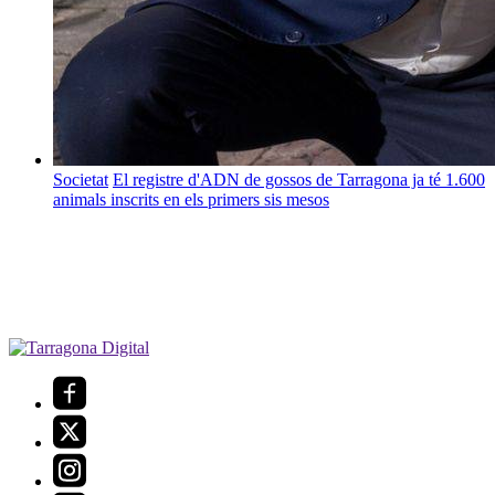
Societat
El registre d'ADN de gossos de Tarragona ja té 1.600
animals inscrits en els primers sis mesos