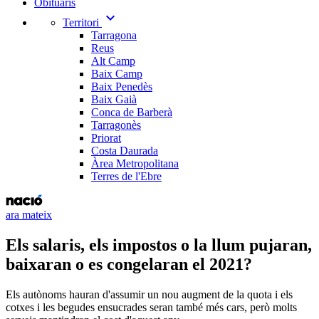
Obituaris
expand_more
Territori
Tarragona
Reus
Alt Camp
Baix Camp
Baix Penedès
Baix Gaià
Conca de Barberà
Tarragonès
Priorat
Costa Daurada
Àrea Metropolitana
Terres de l'Ebre
ara mateix
Els salaris, els impostos o la llum pujaran,
baixaran o es congelaran el 2021?
Els autònoms hauran d'assumir un nou augment de la quota i els
cotxes i les begudes ensucrades seran també més cars, però molts