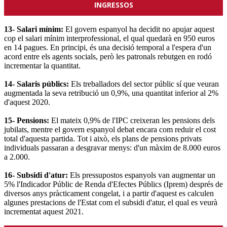
INGRESSOS
13- Salari mínim:
El govern espanyol ha decidit no apujar aquest
cop el salari mínim interprofessional, el qual quedarà en 950 euros
en 14 pagues. En principi, és una decisió temporal a l'espera d'un
acord entre els agents socials, però les patronals rebutgen en rodó
incrementar la quantitat.
14- Salaris públics:
Els treballadors del sector públic sí que veuran
augmentada la seva retribució un 0,9%, una quantitat inferior al 2%
d'aquest 2020.
15- Pensions:
El mateix 0,9% de l'IPC creixeran les pensions dels
jubilats, mentre el govern espanyol debat encara com reduir el cost
total d'aquesta partida. Tot i això, els plans de pensions privats
individuals passaran a desgravar menys: d'un màxim de 8.000 euros
a 2.000.
16- Subsidi d'atur:
Els pressupostos espanyols van augmentar un
5% l'Indicador Públic de Renda d'Efectes Públics (Iprem) després de
diversos anys pràcticament congelat, i a partir d'aquest es calculen
algunes prestacions de l'Estat com el subsidi d'atur, el qual es veurà
incrementat aquest 2021.