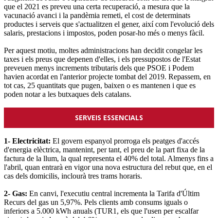
que el 2021 es preveu una certa recuperació, a mesura que la
vacunació avanci i la pandèmia remeti, el cost de determinats
productes i serveis que s'actualitzen el gener, així com l'evolució dels
salaris, prestacions i impostos, poden posar-ho més o menys fàcil.
Per aquest motiu, moltes administracions han decidit congelar les
taxes i els preus que depenen d'elles, i els pressupostos de l'Estat
preveuen menys increments tributaris dels que PSOE i Podem
havien acordat en l'anterior projecte tombat del 2019. Repassem, en
tot cas, 25 quantitats que pugen, baixen o es mantenen i que es
poden notar a les butxaques dels catalans.
SERVEIS ESSENCIALS
1- Electricitat:
El govern espanyol prorroga els peatges d'accés
d'energia elèctrica, mantenint, per tant, el preu de la part fixa de la
factura de la llum, la qual representa el 40% del total. Almenys fins a
l'abril, quan entrarà en vigor una nova estructura del rebut que, en el
cas dels domicilis, inclourà tres trams horaris.
2- Gas:
En canvi, l'executiu central incrementa la Tarifa d'Últim
Recurs del gas un 5,97%. Pels clients amb consums iguals o
inferiors a 5.000 kWh anuals (TUR1, els que l'usen per escalfar