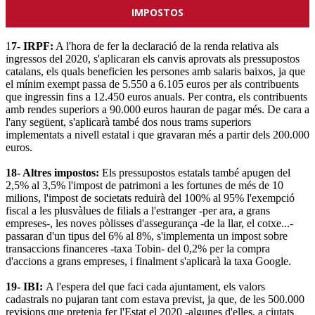
IMPOSTOS
1
7- IRPF:
A l'hora de fer la declaració de la renda relativa als
ingressos del 2020, s'aplicaran els canvis aprovats als pressupostos
catalans, els quals beneficien les persones amb salaris baixos, ja que
el mínim exempt passa de 5.550 a 6.105 euros per als contribuents
que ingressin fins a 12.450 euros anuals. Per contra, els contribuents
amb rendes superiors a 90.000 euros hauran de pagar més. De cara a
l'any següent, s'aplicarà també dos nous trams superiors
implementats a nivell estatal i que gravaran més a partir dels 200.000
euros.
18- Altres impostos:
Els pressupostos estatals també apugen del
2,5% al 3,5% l'impost de patrimoni a les fortunes de més de 10
milions, l'impost de societats reduirà del 100% al 95% l'exempció
fiscal a les plusvàlues de filials a l'estranger -per ara, a grans
empreses-, les noves pòlisses d'assegurança -de la llar, el cotxe...-
passaran d'un tipus del 6% al 8%, s'implementa un impost sobre
transaccions financeres -taxa Tobin- del 0,2% per la compra
d'accions a grans empreses, i finalment s'aplicarà la taxa Google.
19- IBI:
A l'espera del que faci cada ajuntament, els valors
cadastrals no pujaran tant com estava previst, ja que, de les 500.000
revisions que pretenia fer l'Estat el 2020 -algunes d'elles, a ciutats