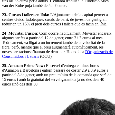
fins als 35 euros per a adults. L'entrada d'adult a la Fundació Mies
van der Rohe puja també de 5 a 7 euros.
23- Cursos i tallers en línia:
L'Ajuntament de la capital permet a
centres cívics, ludoteques, casals de barri, de joves i de gent gran
reduir en un 15% el preu dels cursos i tallers que es facin en línia.
24- Movistar Fusión:
Com ocorre habitualment, Movistar encareix
algunes tarifes a partir del 12 de gener, entre 2 i 3 euros al mes.
Teòricament, va lligat a un increment també de la velocitat de la
fibra, però, mentre que el preu augmentarà automàticament, les
noves prestacions s'hauran de demanar. Ho explica
l'Organització de
Consumidors i Usuaris
(OCU).
25- Amazon Prime Now:
El servei d'entrega en dues hores
d'Amazon a Barcelona i entorn passarà de costar 2,9 a 3,9 euros a
partir del 8 de gener, amb un preu mínim de la comanda que serà de
15 euros i amb la gratuïtat del servei garantida ja no des dels 40
euros sinó des dels 50.