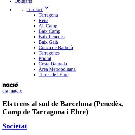
Obituaris
expand_more
Territori
Tarragona
Reus
Alt Camp
Baix Camp
Baix Penedès
Baix Gaià
Conca de Barberà
Tarragonès
Priorat
Costa Daurada
Àrea Metropolitana
Terres de l'Ebre
ara mateix
Els trens al sud de Barcelona (Penedès,
Camp de Tarragona i Ebre)
Societat