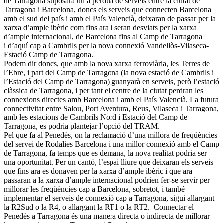
de Tarragona suposarà un a pèrdua de serveis entre la ciutat de
Tarragona i Barcelona, doncs els serveis que connecten Barcelona
amb el sud del país i amb el País Valencià, deixaran de passar per la
xarxa d’ample ibèric com fins ara i seran desviats per la xarxa
d’ample internacional, de Barcelona fins al Camp de Tarragona
i d’aquí cap a Cambrils per la nova connexió Vandellòs-Vilaseca-
Estació Camp de Tarragona.
Podem dir doncs, que amb la nova xarxa ferroviària, les Terres de
l’Ebre, i part del Camp de Tarragona (la nova estació de Cambrils i
l’Estació del Camp de Tarragona) guanyarà en serveis, però l’estació
clàssica de Tarragona, i per tant el centre de la ciutat perdran les
connexions directes amb Barcelona i amb el País Valencià. La futura
connectivitat entre Salou, Port Aventura, Reus, Vilaseca i Tarragona,
amb les estacions de Cambrils Nord i Estació del Camp de
Tarragona, es podria plantejar l’opció del TRAM.
Pel que fa al Penedès, on la reclamació d’una millora de freqüències
del servei de Rodalies Barcelona i una millor connexió amb el Camp
de Tarragona, fa temps que es demana, la nova realitat podria ser
una oportunitat. Per un cantó, l’espai lliure que deixaran els serveis
que fins ara es donaven per la xarxa d’ample ibèric i que ara
passaran a la xarxa d’ample internacional podrien fer-se servir per
millorar les freqüències cap a Barcelona, sobretot, i també
implementar el serveis de connexió cap a Tarragona, sigui allargant
la R2Sud o la R4, o allargant la RT1 o la RT2. Connectar el
Penedès a Tarragona és una manera directa o indirecta de millorar