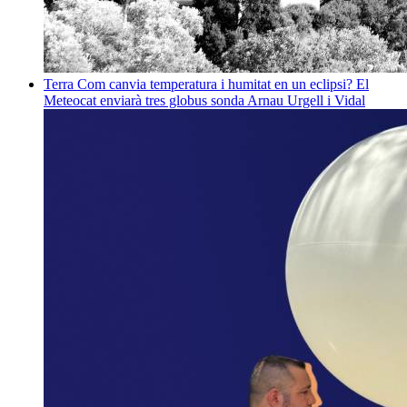
Terra
Com canvia temperatura i humitat en un eclipsi? El
Meteocat enviarà tres globus sonda
Arnau Urgell i Vidal