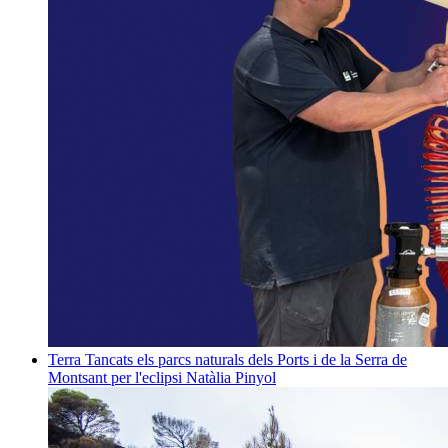
Terra
Tancats els parcs naturals dels Ports i de la Serra de
Montsant per l'eclipsi
Natàlia Pinyol