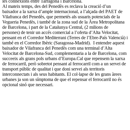
les connexions entre Tarragona i Barcelona.
Al mateix temps, des del Penedès es reclava la creació d’un
baixador a la xarxa d’ample internacional, a l’alçada del PAET de
Vilafranca del Penedès, que permetés als usuaris potencials de la
Vegueria Penedès, i també de la zona sud de la Àrea Metropolitana
de Barcelona, i part de la Catalunya Central, (2 milions de
persones) de tenir un accés comercial a l’oferta d’Alta Velocitat,
pensant en el Corredor Mediterrani (Terres de l’Ebre-País Valencià) i
també en el Corredor Ibèric (Saragossa-Madrid). I entendre aquest
baixador de Vilafranca del Penedès com una terminal d’Alta
Velocitat de Barcelona-Sud, complementaria a la de Barcelona, com
succeeix als grans pols urbans d’Europa.Cal que repensem la xarxa
de ferrocarril, però sobretot pensant al ferrocarril com a un servei de
transport públic de qualitat i que doni servei als territoris
interconnectats i als seus habitants. El col·lapse de les grans àrees
urbanes ja son un símptoma de que el repensar el ferrocarril no és
opcional sinó que necessari.